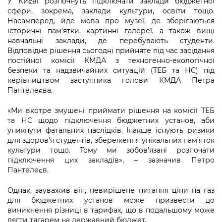
У Києві розпочнуть підключати заклади бюджетної
Підприємства, установи, організації
Уряд» – місцевий рівень»
Про відкриті дані
сфери, зокрема, заклади культури, освіти тощо.
Портал Захисників та Захисниць
Насамперед, йде мова про музеї, де зберігаються
Kyiv International Relations
Важливе під час воєнного стану
Портал даних Києва
історичні пам’ятки, картинні галереї, а також вищі
Безбар'єрність
навчальні заклади, де перебувають студенти.
Річні звіти
Відповідне рішення сьогодні прийняте під час засідання
Публічні дашборди
Портал послуг
постійної комісії КМДА з техногенно-екологічної
Гендерна політика
безпеки та надзвичайних ситуацій (ТЕБ та НС) під
Міський застосунок Київ Цифровий
керівництвом заступника голови КМДА Петра
Безбар'єрність
Пантелеєва.
Важливе під час воєнного стану
Київська міська військова адміністрація
«Ми вкотре змушені приймати рішення на комісії ТЕБ
та НС щодо підключення бюджетних установ, аби
уникнути фатальних наслідків. Інакше існують ризики
для здоров’я студентів, збереження унікальних пам’яток
культури тощо. Тому ми зобов’язані розпочати
підключення цих закладів», – зазначив Петро
Пантелеєв.
Однак, зауважив він, невирішене питання ціни на газ
для бюджетних установ може призвести до
виникнення різниці в тарифах, що в подальшому може
лягти тягарем на державний бюджет.