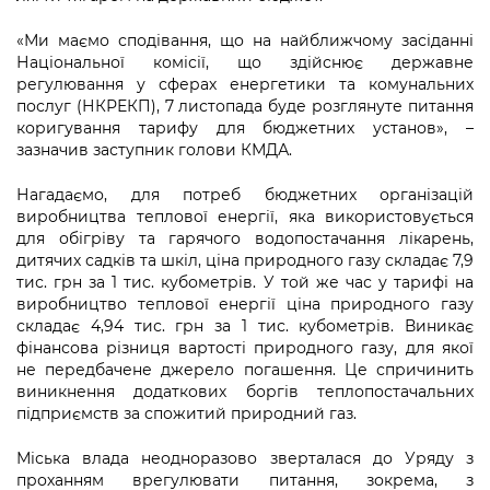
«Ми маємо сподівання, що на найближчому засіданні
Національної комісії, що здійснює державне
регулювання у сферах енергетики та комунальних
послуг (НКРЕКП), 7 листопада буде розглянуте питання
коригування тарифу для бюджетних установ», –
зазначив заступник голови КМДА.
Нагадаємо, для потреб бюджетних організацій
виробництва теплової енергії, яка використовується
для обігріву та гарячого водопостачання лікарень,
дитячих садків та шкіл, ціна природного газу складає 7,9
тис. грн за 1 тис. кубометрів. У той же час у тарифі на
виробництво теплової енергії ціна природного газу
складає 4,94 тис. грн за 1 тис. кубометрів. Виникає
фінансова різниця вартості природного газу, для якої
не передбачене джерело погашення. Це спричинить
виникнення додаткових боргів теплопостачальних
підприємств за спожитий природний газ.
Міська влада неодноразово зверталася до Уряду з
проханням врегулювати питання, зокрема, з