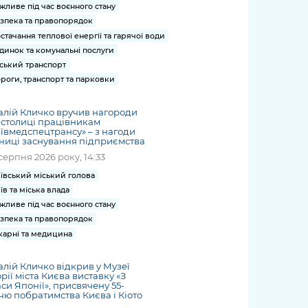
жливе під час воєнного стану
зпека та правопорядок
стачання теплової енергії та гарячої води
динок та комунальні послуги
ський транспорт
роги, транспорт та парковки
алій Кличко вручив нагороди
 столиці працівникам
ївмедспецтрансу» – з нагоди
ниці заснування підприємства
серпня 2026 року, 14:33
ївський міський голова
їв та міська влада
жливе під час воєнного стану
зпека та правопорядок
карні та медицина
алій Кличко відкрив у Музеї
орії міста Києва виставку «З
си Японії», присвячену 55-
чю побратимства Києва і Кіото