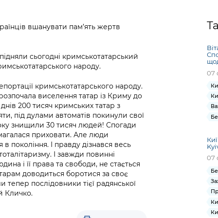
Громадська
Вакансії
Відкритий бюд
ся на
експертиза
Фінанси та бюджет
Інформація з
Поря
новин
Статистика
Контактний це
Т
та медицина
обмеженим
оска
анонс
країнців вшанувати пам’ять жертв
Громадський
Безпека та
доступом
рішен
КМДА
Звернення громадян
 навчальні
бюджет
правопорядок
безді
Subsc
Віт
Спо
ї підняли сьогодні кримськотатарський
Подати запит
розпо
to
щод
Регуляторна діяльність
Ритуальні послуги
римськотатарського народу.
онлайн
інфор
anno
07 
транспорт та
ment
епортації кримськотатарського народу.
Ки
Іноземцям / For
Проекти
Звіти
from 
 розпочала виселення татар із Криму до
Ки
foreigners
нормативно-
опра
KCSA
х днів 200 тисяч кримських татар з
Ва
шнє
правових та
запит
яти, під дулами автоматів покинули свої
Бе
ще міста
інших актів
публі
року знищили 30 тисяч людей! Спогади
магалася приховати. Але люди
інфо
Киї
я в покоління. І правду дізнався весь
Kyi
тоталітаризму. І завжди повинні
07 
дина і її права та свободи, не стається
Бе
атарам доводиться боротися за своє
За
и тепер послідовники тієї радянської
Пр
й Кличко.
Ки
Ки