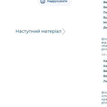
Надрукувати
Ва
Бе
По
Бу
Мі
До
Наступний матеріал
Віт
від
«Ки
річ
06 
Ки
Ки
Ва
Бе
Лі
Віт
іст
кра
річ