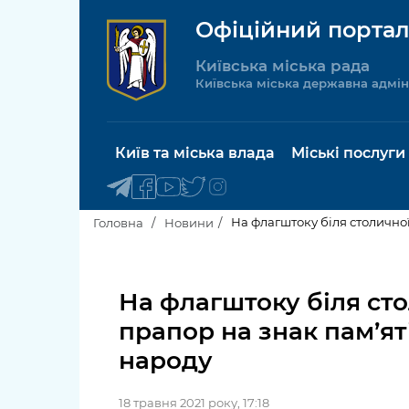
Офіційний портал
Київська міська рада
Київська міська державна адмін
Київ та міська влада
Міські послуги
На флагштоку біля столично
Головна
Новини
Київський міський голова
Будинок 
послуги
На флагштоку біля ст
Київська міська рада
прапор на знак пам’ят
Пільги, су
Про Київ
народу
соціальн
Керівництво КМДА
Паспорт, 
18 травня 2021 року, 17:18