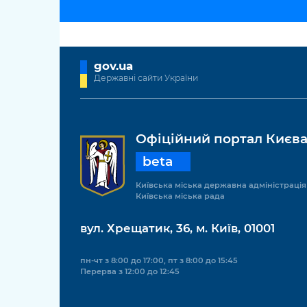
gov.ua
Державні сайти України
Офіційний портал Києв
beta
Київська міська державна адміністрація
Київська міська рада
вул. Хрещатик, 36, м. Київ, 01001
пн-чт з 8:00 до 17:00, пт з 8:00 до 15:45
Перерва з 12:00 до 12:45