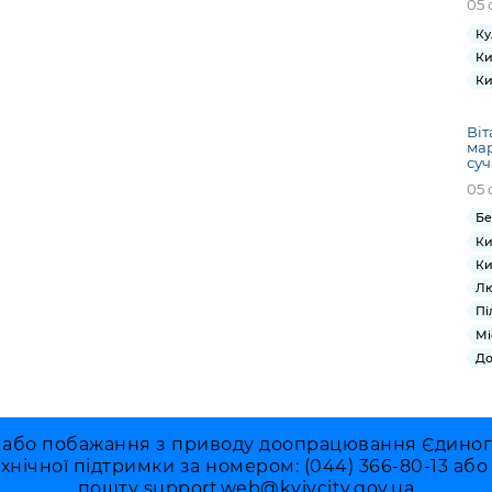
05 
Ку
Ки
Ки
Віт
ма
суч
05 
Бе
Ки
Ки
Лю
Пі
Мі
До
 або побажання з приводу доопрацювання Єдиного 
ехнічної підтримки за номером: (044) 366-80-13 аб
пошту
support.web@kyivcity.gov.ua