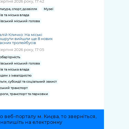
серпня 2026 року, 17:42
льтура, спорт, дозвілля
Музеї
їв та міська влада
ївський міський голова
алій Кличко: На міські
ршрути вийшли ще 8 нових
асних тролейбусів
серпня 2026 року, 17:05
збар'єрність
ївський міський голова
їв та міська влада
дям з інвалідністю
льги, субсидії та соціальний захист
ський транспорт
роги, транспорт та парковки
веб-порталу м. Києва, то зверніться,
о напишіть на електронну