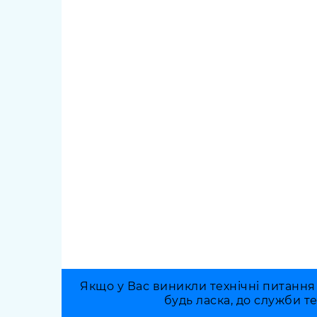
Якщо у Вас виникли технічні питання
будь ласка, до служби т