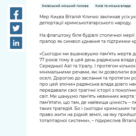
довідки
Київський міський голова
Київ та міська влада
Структура
Лікарні 
Мер Києва Віталій Кличко закликав усіх у
Рішення та розпорядження
депортації кримськотатарського народу.
Освіта та
Проєкти розпоряджень, що
заклади
На флагштоку біля будівлі столичної мері
перебувають на погодженні
прапор як символ єднання та підтримки к
КМВА
Дороги, 
«Сьогодні ми вшановуємо пам’ять жертв д
парковки
77 років тому в цей день радянська влада
Середньої Азії та Уралу. І протягом кілько
Навколи
мінімальними речами, які їм дозволили вз
середови
оселі. Дорогою до заслання та протягом 
про цей злочин радянська влада довго на
передавали свої трагічні історії з поколінн
світ. Ми шануємо пам’ять невинних жертв 
пам’ятати, що там, де найвища цінність – лю
таких трагедій. Бо і сьогодні кримським т
право жити на рідній землі, на яку прийшл
тоталітарної системи», – підкреслив Віталі