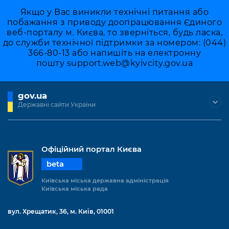
Якщо у Вас виникли технічні питання або
побажання з приводу доопрацювання Єдиного
веб-порталу м. Києва, то зверніться, будь ласка,
до служби технічної підтримки за номером: (044)
366-80-13 або напишіть на електронну
пошту
support.web@kyivcity.gov.ua
gov.ua
Державні сайти України
Офіційний портал Києва
beta
Київська міська державна адміністрація
Київська міська рада
вул. Хрещатик, 36, м. Київ, 01001