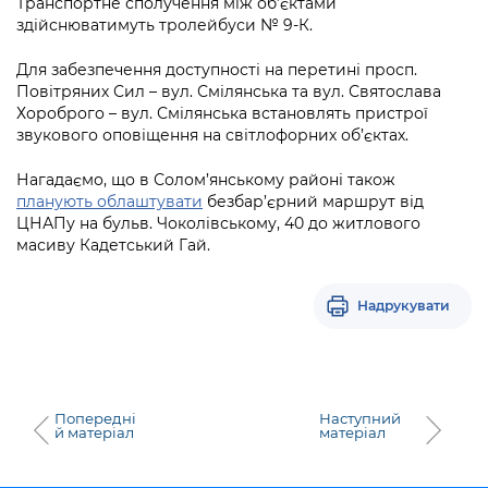
Транспортне сполучення між об’єктами
Підприємства, установи, організації
Уряд» – місцевий рівень»
Про відкриті дані
здійснюватимуть тролейбуси № 9-К.
Портал Захисників та Захисниць
Kyiv International Relations
Важливе під час воєнного стану
Портал даних Києва
Для забезпечення доступності на перетині просп.
Безбар'єрність
Повітряних Сил – вул. Смілянська та вул. Святослава
Річні звіти
Публічні дашборди
Хороброго – вул. Смілянська встановлять пристрої
Портал послуг
звукового оповіщення на світлофорних об’єктах.
Гендерна політика
Міський застосунок Київ Цифровий
Нагадаємо, що в Солом’янському районі також
Безбар'єрність
планують облаштувати
безбар’єрний маршрут від
Важливе під час воєнного стану
ЦНАПу на бульв. Чоколівському, 40 до житлового
Київська міська військова адміністрація
масиву Кадетський Гай.
Надрукувати
Попередні
Наступний
й матеріал
матеріал