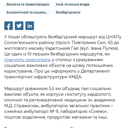
інформації
Рішення та розпорядження
Освіта та навчальні заклади
Безпека та правопорядок
Київ та міська влада
Громадська експертиза
Медіагалерея
Інформація з обмеженим доступом
Портал Послуг
Економічний та соціальний розвиток
Безбар'єрність
Проєкти розпоряджень, що
Дороги, транспорт та парковки
Громадський бюджет
Підписатися на новини та анонси від
перебувають на погодженні КМВА
Подати запит онлайн
КМДА / Subscribe to announcements
Навколишнє середовище міста
Консультації з громадськістю
from the KCSA
Рішення Київради
Проекти нормативно-правових та
У Києві облаштують безбар’єрний маршрут від ЦНАПу
Містобудування та земельні ділянки
Громадська рада
інших актів
Солом’янського району (просп. Повітряних Сил, 41) до
Порядок акредитації медіа /
Контактна інформація
житлового масиву Кадетський Гай (вул. Івана Пулюя).
Accreditation process
Культура, спорт, дозвілля
Петиції
Це один із 10 перших безбар’єрних маршрутів, які
Нормативна база
Графік роботи та прийому громадян
планують реалізувати
у столиці з урахуванням
Подати журналістський запит /
Бізнес та ліцензування
Відкритий бюджет
соціально важливих об’єктів на шляху потенційних
Питання і відповіді про публічну
Submitting a media request
Вакансії
користувачів.
Про це інформують у Департаменті
інформацію
Фінанси та бюджет
транспортної інфраструктури КМДА.
Контактний центр
Зйомки в лікарнях в умовах воєнного
Статистика
Порядок оскарження рішень, дій чи
стану / Rules for media coverage of
Безпека та правопорядок
Маршрут довжиною 5,5 км об’єднає такі соціально
Допомога учасникам АТО
бездіяльності розпорядників інформації
hospitals at work under martial law
Звернення громадян
важливі об’єкти, як корпуси «Інституту кардіології,
клінічної та регенеративної медицини ім. академіка
Ритуальні послуги
Рада з питань внутрішньо переміщених
Звіти про опрацювання запитів на
Контакти для медіа / Contacts for mass
Регуляторна діяльність
М.Д. Стражеска», амбулаторію загальної практики –
осіб при Київській міській військовій
публічну інформацію
media
сімейної амбулаторії № 9, лабораторію «Сінево»,
Іноземцям / For foreigners
адміністрації
поштові відділення, продуктові магазини та інші.
Промисловість і наука Києва
Інформація для споживачів
Пам'ятки культурної спадщини
«Ініціатива «Партнерство «Відкритий