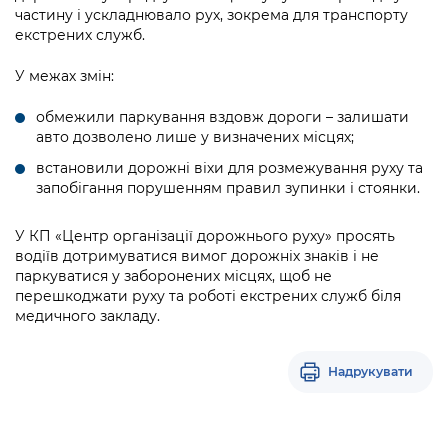
Підприємства, установи, організації
Уряд» – місцевий рівень»
частину і ускладнювало рух, зокрема для транспорту
Про відкриті дані
Портал Захисників та Захисниць
екстрених служб.
Kyiv International Relations
Важливе під час воєнного стану
Портал даних Києва
Безбар'єрність
У межах змін:
Річні звіти
Публічні дашборди
Портал послуг
обмежили паркування вздовж дороги – залишати
Гендерна політика
авто дозволено лише у визначених місцях;
Міський застосунок Київ Цифровий
встановили дорожні віхи для розмежування руху та
Безбар'єрність
запобігання порушенням правил зупинки і стоянки.
Важливе під час воєнного стану
Київська міська військова адміністрація
У КП «Центр організації дорожнього руху» просять
водіїв дотримуватися вимог дорожніх знаків і не
паркуватися у заборонених місцях, щоб не
перешкоджати руху та роботі екстрених служб біля
медичного закладу.
Надрукувати