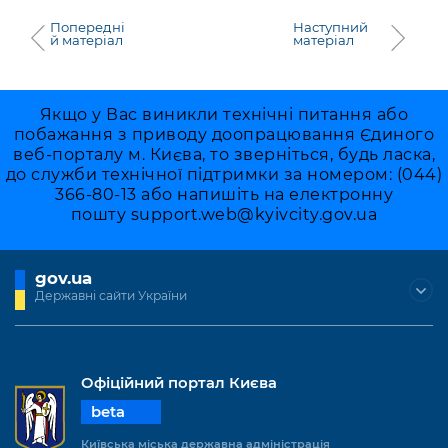
Попередні
Наступний
й матеріал
матеріал
Якщо у Вас виникли технічні питання або
побажання з приводу доопрацювання Єдиного
веб-порталу м. Києва, то зверніться, будь ласка,
до служби технічної підтримки за номером: (044)
366-80-13 або напишіть на електронну
пошту
support.web@kyivcity.gov.ua
gov.ua
Державні сайти України
Офіційний портал Києва
beta
Київська міська державна адміністрація