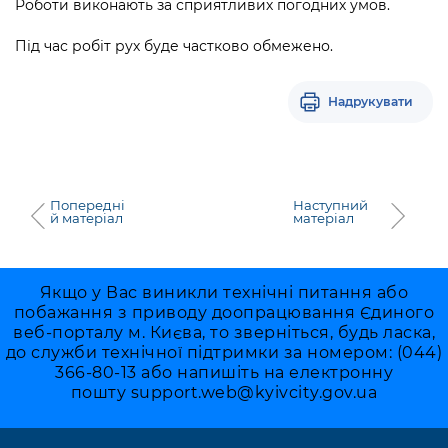
Роботи виконають за сприятливих погодних умов.
Підприємства, установи, організації
Уряд» – місцевий рівень»
Про відкриті дані
Портал Захисників та Захисниць
Під час робіт рух буде частково обмежено.
Kyiv International Relations
Важливе під час воєнного стану
Портал даних Києва
Безбар'єрність
Річні звіти
Публічні дашборди
Надрукувати
Портал послуг
Гендерна політика
Міський застосунок Київ Цифровий
Безбар'єрність
Важливе під час воєнного стану
Попередні
Наступний
Київська міська військова адміністрація
й матеріал
матеріал
Якщо у Вас виникли технічні питання або
побажання з приводу доопрацювання Єдиного
веб-порталу м. Києва, то зверніться, будь ласка,
до служби технічної підтримки за номером: (044)
366-80-13 або напишіть на електронну
пошту
support.web@kyivcity.gov.ua