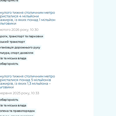
збар'єрність
нулого тижня столичним метро
ристалися 4 мільйони
ажирів, із яких понад 1 мільйон
ільговики
лютого 2026 року, 10:30
роги, транспорт та парковки
ський транспорт
ганізація дорожнього руху
льтура, спорт, дозвілля
їв та міська влада
збар'єрність
нулого тижня столичним метро
ристалися понад 5 мільйонів
ажирів, із яких 1,3 мільйона –
ьговики
червня 2025 року, 10:33
збар'єрність
їв та міська влада
зпека та правопорядок