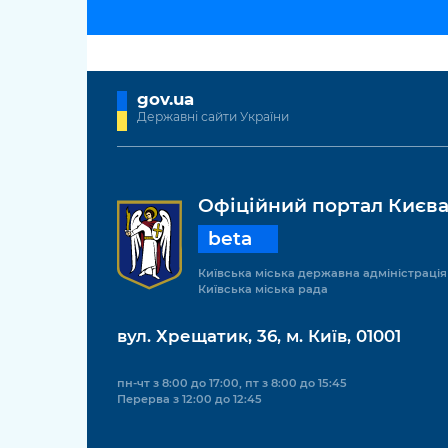
gov.ua
Державні сайти України
Офіційний портал Києв
beta
Київська міська державна адміністрація
Київська міська рада
вул. Хрещатик, 36, м. Київ, 01001
пн-чт з 8:00 до 17:00, пт з 8:00 до 15:45
Перерва з 12:00 до 12:45