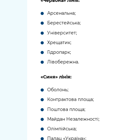
«Червона» лінія:
Арсенальна;
Берестейська;
Університет;
Хрещатик;
Гідропарк;
Лівобережна.
«Синя» лінія:
Оболонь;
Контрактова площа;
Поштова площа;
Майдан Незалежності;
Олімпійська;
Палац «Україна»;