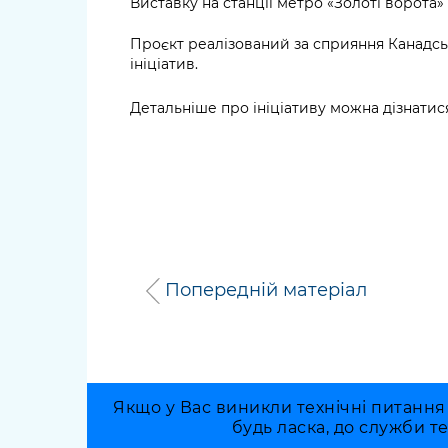
Виставку на станції метро «Золоті ворота»
Проєкт реалізований за сприяння Канадс
ініціатив.
Детальніше про ініціативу можна дізнатися
Попередній матеріал
Якщо у Вас виникли технічні питання
будь ласка, до служби т