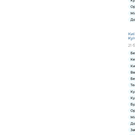
Ку
Ор
Мі
До
Киї
Kyi
21 
Бе
Ке
Ки
Ва
Бе
Те
Ку
Ку
Бу
Ор
Мі
До
За