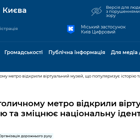
Версія для люд
 Києва
з порушеннями
зору
Міський застосунок
істрація
Київ Цифровий
Громадськості
Публічна інформація
Для медіа 
ому метро відкрили віртуальний музей, що популяризує історію т
та комунальні
Реєстр громадських
Рішення Київради
Доступ до
Містобудування та
Консультації з
Норм
Нови
об'єднань
публічної
земельні ділянки
громадськістю
база
Анон
столичному метро відкрили вірт
Контактна інформація
інформації
ю та зміцнює національну іден
бсидії та
Громадські слухання
Культура, спорт,
Громадська рад
Питан
Медіа
Графік роботи та прийому
ий захист
Про систему
дозвілля
відпов
рея
Місцеві ініціативи
громадян
Петиції
обліку публічної
публі
свідоцтва та
Бізнес та ліцензування
Підп
інформації
інфо
Організація дорожнього руху