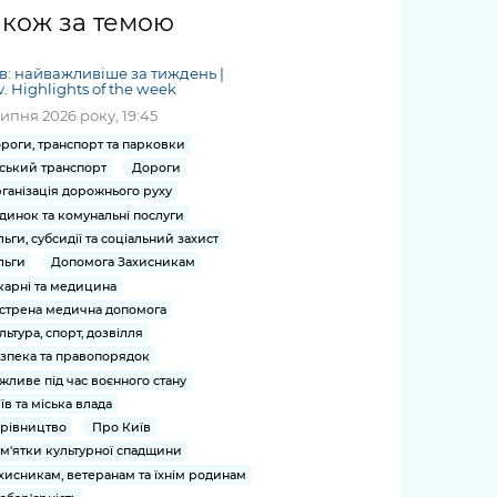
жет
Річні звіти
Києва
журналіст
міській військовій
coverage
акож за темою
Портал послуг
док
и та
ський
адміністрації
of
нтр
Гендерна політика
Публічні
рження
и від
запит /
hospitals
в: найважливіше за тиждень |
Міський застосунок Київ
дашборди
ь, дій чи
 /
«Ініціатива
Submitting
v. Highlights of the week
at work
Безбар'єрність
Цифровий
яльності
ribe
«Партнерство
a media
липня 2026 року, 19:45
under
рядників
«Відкритий Уряд» –
request
martial law
роги, транспорт та парковки
Київська міська військова
Важливе під час
мації
unce
місцевий рівень»
ський транспорт
Дороги
адміністрація
воєнного стану
s
Контакти
ганізація дорожнього руху
 про
Важливе під час
the
для медіа
динок та комунальні послуги
цювання
воєнного стану
льги, субсидії та соціальний захист
/ Contacts
ів на
льги
Допомога Захисникам
for mass
чну
карні та медицина
media
рмацію
стрена медична допомога
льтура, спорт, дозвілля
зпека та правопорядок
жливе під час воєнного стану
їв та міська влада
рівництво
Про Київ
м'ятки культурної спадщини
хисникам, ветеранам та їхнім родинам