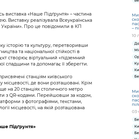
Бе
ась виставка «Наше Підґрунтя» – частина
Ми
ско
ею. Виставку реалізувала Всеукраїнська
пас
в України». Про це повідомили в КП
– п
10 
До
ьку історію та культуру, перетворивши
Мі
ництва та національної стійкості в
Ор
єкт створює віртуальний «підземний
Ку
ої спадщини та допомагає її зберегти.
Ки
 присвячені станціям київського
Бе
у місцевості, де вони розташовані. Крім
 ще на 20 станціях столичного метро
Ми
ати з QR-кодами. Перейшовши за кодом,
ско
пас
атформи з фотографіями, текстами,
піл
огії місцевості, на якій розташована
03 
Бе
Наше Підґрунтя»
Ки
Бе