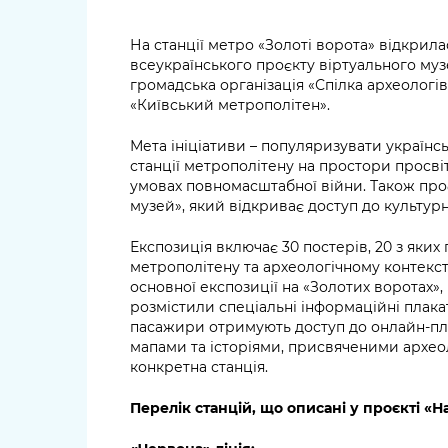
На станції метро «Золоті ворота» відкрил
всеукраїнського проєкту віртуального муз
громадська організація «Спілка археологі
«Київський метрополітен».
Мета ініціативи – популяризувати українс
станції метрополітену на простори просвіт
умовах повномасштабної війни. Також про
музей», який відкриває доступ до культурн
Експозиція включає 30 постерів, 20 з яких
метрополітену та археологічному контекст
основної експозиції на «Золотих воротах»,
розмістили спеціальні інформаційні плак
пасажири отримують доступ до онлайн-пл
мапами та історіями, присвяченими археол
конкретна станція.
Перелік станцій, що описані у проєкті «