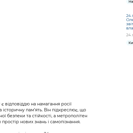
На
24 
Ол
зві
вла
24 
Ки
 є відповіддю на намагання росії
 історичну пам’ять. Він підкреслює, що
ої безпеки та стійкості, а метрополітен
 простір нових знань і самопізнання.