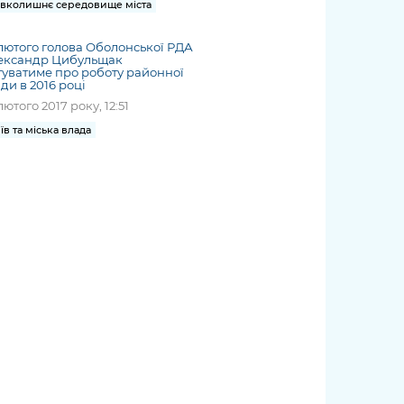
вколишнє середовище міста
лютого голова Оболонської РДА
ександр Цибульщак
туватиме про роботу районної
ди в 2016 році
лютого 2017 року, 12:51
їв та міська влада