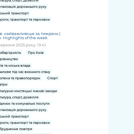
льтура, спорт, дозвілля
ганізація дорожнього руху
ський транспорт
роги, транспорт та парковки
в: найважливіше за тиждень |
v. Highlights of the week
березня 2025 року, 19:41
збар'єрність
Про Київ
рівництво
їв та міська влада
жливе під час воєнного стану
зпека та правопорядок
Спорт
атри
льтурно-мистецькі масові заходи
льтура, спорт, дозвілля
динок та комунальні послуги
ганізація дорожнього руху
ський транспорт
роги, транспорт та парковки
бруднення повітря