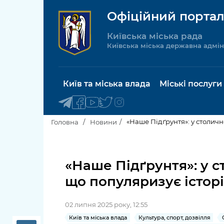
Офіційний портал
Київська міська рада
Київська міська державна адмін
Київ та міська влада
Міські послуги
«Наше Підґрунтя»: у столичн
Головна
Новини
Київський міський голова
Будинок 
послуги
«Наше Підґрунтя»: у 
Київська міська рада
що популяризує історі
Пільги, су
Про Київ
соціальн
02 липня 2025 року, 12:55
Керівництво КМДА
Паспорт, 
Київ та міська влада
Культура, спорт, дозвілля