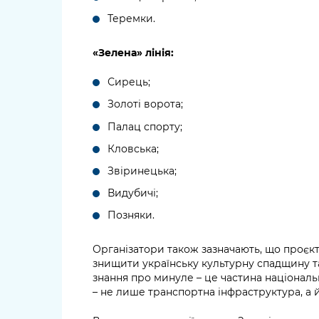
Теремки.
«Зелена» лінія:
Сирець;
Золоті ворота;
Палац спорту;
Кловська;
Звіринецька;
Видубичі;
Позняки.
Організатори також зазначають, що проєкт
знищити українську культурну спадщину та
знання про минуле – це частина національн
– не лише транспортна інфраструктура, а й