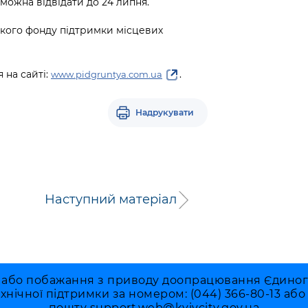
 можна відвідати до 24 липня.
ького фонду підтримки місцевих
 на сайті:
.
www.pidgruntya.com.ua
Надрукувати
Наступний матеріал
 або побажання з приводу доопрацювання Єдиного 
ехнічної підтримки за номером: (044) 366-80-13 аб
пошту
support.web@kyivcity.gov.ua