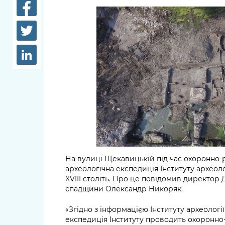
довідки
Структура
Лікарні 
Рішення та розпорядження
Освіта та
Проєкти розпоряджень, що
заклади
перебувають на погодженні
КМВА
Дороги, 
парковки
Навколи
середови
На вулиці Щекавицькій під час охоронно-р
археологічна експедиція Інституту археол
XVIII століть. Про це повідомив директор
спадщини Олександр Никоряк.
«Згідно з інформацією Інституту археології
експедиція Інституту проводить охоронно-