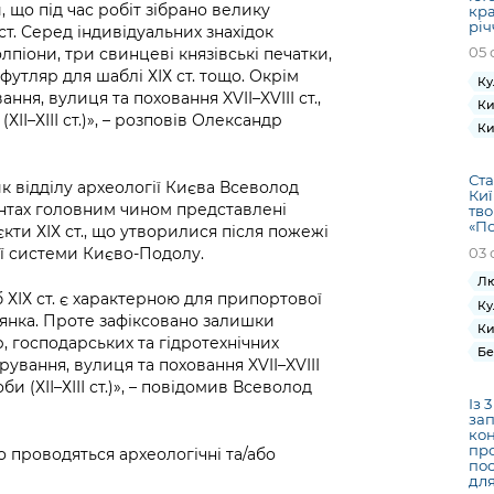
 що під час робіт зібрано велику
кра
річ
ст. Серед індивідуальних знахідок
05 
піони, три свинцеві князівські печатки,
утляр для шаблі ХІХ ст. тощо. Окрім
Ку
ння, вулиця та поховання XVII–XVIII ст.,
Ки
І–ХІІІ ст.)», – розповів Олександр
Ки
Ста
ик відділу археології Києва Всеволод
Киї
онтах головним чином представлені
тво
«По
єкти ХІХ ст., що утворилися після пожежі
03 
ої системи Києво-Подолу.
Лю
 ХІХ ст. є характерною для припортової
Ку
лянка. Проте зафіксовано залишки
Ки
, господарських та гідротехнічних
Бе
ування, вулиця та поховання XVII–XVIII
и (ХІІ–ХІІІ ст.)», – повідомив Всеволод
Із 
зап
кон
пр
 проводяться археологічні та/або
пос
дл