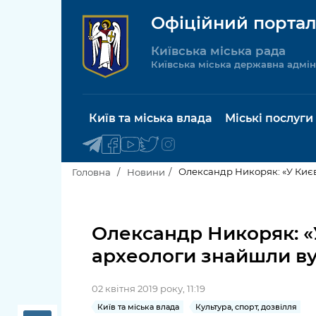
Офіційний портал
Київська міська рада
Київська міська державна адмін
Київ та міська влада
Міські послуги
Олександр Никоряк: «У Києві
Головна
Новини
Київський міський голова
Будинок 
послуги
Олександр Никоряк: «
Київська міська рада
археологи знайшли вул
Пільги, су
Про Київ
соціальн
02 квітня 2019 року, 11:19
Керівництво КМДА
Паспорт, 
Київ та міська влада
Культура, спорт, дозвілля