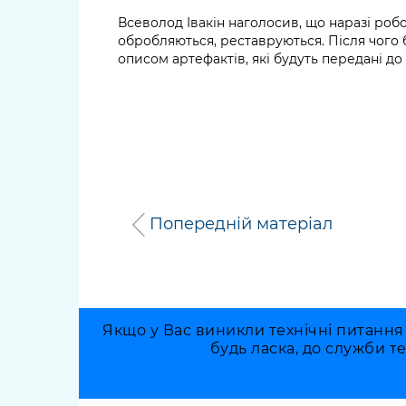
Всеволод Івакін наголосив, що наразі роб
обробляються, реставруються. Після чого б
описом артефактів, які будуть передані д
Попередній матеріал
Якщо у Вас виникли технічні питання
будь ласка, до служби т