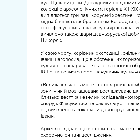
вул. Щекавицькій. Дослідники повідомили,
колекцію археологічних матеріалів ХІІ–ХІХ 
виділяються три давньоруські хрести-енкол
мідна бляшка із зображенням Богородиці, ф
того, фіксувалися також культурні нашарува
виявлено також шари давньоруської доби (ХІ
Никоряк.
У свою чергу, керівник експедиції, очільн
Івакін наголосив, що в обстежених гориз
культурні нашарування та археологічні об’
1811 р. та повного перепланування вуличн
«Велика кількість монет та товарних пломб
зони, у якій розташована досліджувана ді
близько десятка невеликих підвалів-комор
споруд. Фіксувалися також культурні нашар
ст., виявлено також шари давньоруської доб
Івакін.
Археолог додав, що в столиці перманентно
охоронно-рятівні дослідження.