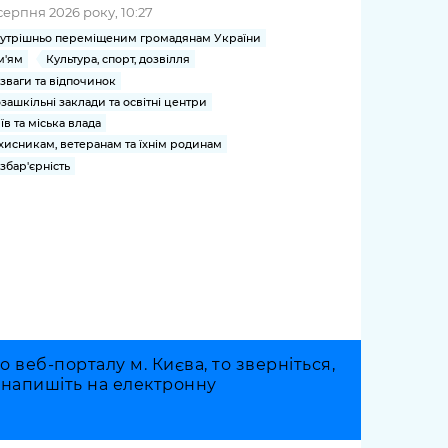
серпня 2026 року, 10:27
утрішньо переміщеним громадянам України
м'ям
Культура, спорт, дозвілля
зваги та відпочинок
зашкільні заклади та освітні центри
їв та міська влада
хисникам, ветеранам та їхнім родинам
збар'єрність
веб-порталу м. Києва, то зверніться,
о напишіть на електронну