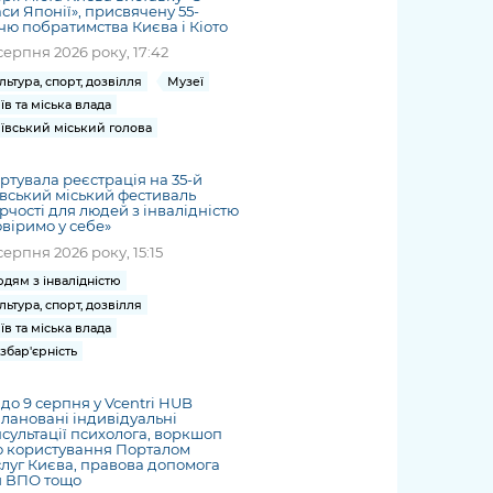
си Японії», присвячену 55-
чю побратимства Києва і Кіото
серпня 2026 року, 17:42
льтура, спорт, дозвілля
Музеї
їв та міська влада
ївський міський голова
ртувала реєстрація на 35-й
вський міський фестиваль
рчості для людей з інвалідністю
віримо у себе»
серпня 2026 року, 15:15
дям з інвалідністю
льтура, спорт, дозвілля
їв та міська влада
збар'єрність
3 до 9 серпня у Vcentri HUB
лановані індивідуальні
сультації психолога, воркшоп
о користування Порталом
луг Києва, правова допомога
я ВПО тощо