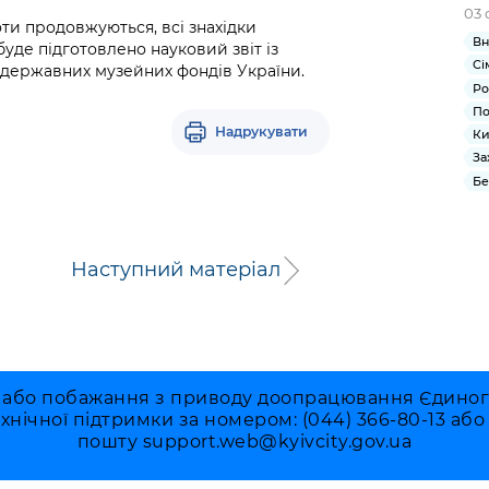
03 
оти продовжуються, всі знахідки
Вн
уде підготовлено науковий звіт із
Сі
о державних музейних фондів України.
Ро
По
Надрукувати
Ки
За
Бе
Наступний матеріал
 або побажання з приводу доопрацювання Єдиного 
ехнічної підтримки за номером: (044) 366-80-13 аб
пошту
support.web@kyivcity.gov.ua