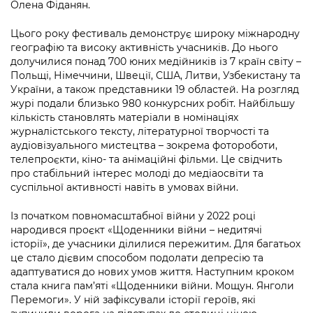
Підприємства, установи, організації
Олена Фіданян.
Уряд» – місцевий рівень»
Про відкриті дані
Портал Захисників та Захисниць
Цього року фестиваль демонструє широку міжнародну
Kyiv International Relations
Важливе під час воєнного стану
Портал даних Києва
географію та високу активність учасників. До нього
Безбар'єрність
долучилися понад 700 юних медійників із 7 країн світу –
Річні звіти
Публічні дашборди
Польщі, Німеччини, Швеції, США, Литви, Узбекистану та
Портал послуг
України, а також представники 19 областей. На розгляд
Гендерна політика
журі подали близько 980 конкурсних робіт. Найбільшу
Міський застосунок Київ Цифровий
кількість становлять матеріали в номінаціях
Безбар'єрність
журналістського тексту, літературної творчості та
Важливе під час воєнного стану
аудіовізуального мистецтва – зокрема фотороботи,
Київська міська військова адміністрація
телепроєкти, кіно- та анімаційні фільми. Це свідчить
про стабільний інтерес молоді до медіаосвіти та
суспільної активності навіть в умовах війни.
Із початком повномасштабної війни у 2022 році
народився проєкт «Щоденники війни – недитячі
історії», де учасники ділилися пережитим. Для багатьох
це стало дієвим способом подолати депресію та
адаптуватися до нових умов життя. Наступним кроком
стала книга пам’яті «Щоденники війни. Мощун. Янголи
Перемоги». У ній зафіксували історії героїв, які