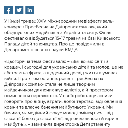
інформації
Рішення та розпорядження
Освіта та навчальні заклади
Громадська експертиза
Медіагалерея
Інформація з обмеженим доступом
Портал Послуг
Проєкти розпоряджень, що
Дороги, транспорт та парковки
Громадський бюджет
Підписатися на новини та анонси від
У Києві триває XXIV Міжнародний медіафестиваль-
перебувають на погодженні КМВА
Подати запит онлайн
КМДА / Subscribe to announcements
конкурс «ПресВесна на Дніпрових схилах», який
Навколишнє середовище міста
Консультації з громадськістю
from the KCSA
об’єднує юних медійників з України та світу. Фінал
Рішення Київради
Проекти нормативно-правових та
фестивалю відбудеться 15–17 травня на базі Київського
Містобудування та земельні ділянки
Громадська рада
інших актів
Порядок акредитації медіа /
Палацу дітей та юнацтва. Про це повідомили в
Контактна інформація
Департаменті освіти і науки КМДА.
Accreditation process
Культура, спорт, дозвілля
Петиції
Нормативна база
Графік роботи та прийому громадян
«Цьогорічна тема фестивалю – «Змінюємо світ на
Подати журналістський запит /
Бізнес та ліцензування
Відкритий бюджет
Питання і відповіді про публічну
краще». І сьогодні для українських дітей та молоді це не
Submitting a media request
Вакансії
абстрактна фраза, а щоденний досвід життя в умовах
інформацію
Фінанси та бюджет
Контактний центр
війни. Протягом останніх років «ПресВесна на
Зйомки в лікарнях в умовах воєнного
Статистика
Дніпрових схилах» стала не лише творчим
Порядок оскарження рішень, дій чи
стану / Rules for media coverage of
Безпека та правопорядок
Допомога учасникам АТО
майданчиком для юних журналістів, а й простором
бездіяльності розпорядників інформації
hospitals at work under martial law
Звернення громадян
осмислення пережитого. У своїх роботах учасники
Ритуальні послуги
Рада з питань внутрішньо переміщених
говорять про війну, втрати, волонтерство, відновлення
Звіти про опрацювання запитів на
Контакти для медіа / Contacts for mass
Регуляторна діяльність
країни та власне бачення майбутнього України. Ми
осіб при Київській міській військовій
публічну інформацію
media
Іноземцям / For foreigners
бачимо, як медійний фокус молоді змінюється – від
адміністрації
Промисловість і наука Києва
фіксації болю до фіксації дії, відповідальності й віри в
Інформація для споживачів
майбутнє», – зазначила директорка Департаменту
Пам'ятки культурної спадщини
«Ініціатива «Партнерство «Відкритий