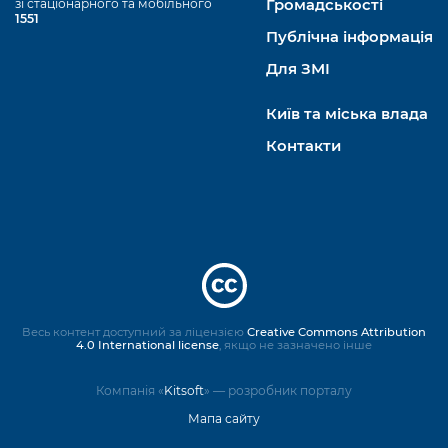
зі стаціонарного та мобільного
Громадськості
1551
Публічна інформація
Для ЗМІ
Київ та міська влада
Контакти
Весь контент доступний за ліцензією
Creative Commons Attribution
4.0 International license
, якщо не зазначено інше
Компанія «
Kitsoft
» — розробник порталу
Мапа сайту