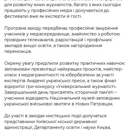
для розвитку юних журналістів, багато з яких сьогодні
працюють у професійних медіа і долучаються до
фестивалю вже як експерти й гості.
Програма заходу передбачає професійне занурення
учасників у медіасередовище, знайомство з роботою
провідних телеканалів, радіостанцій і профільних
закладів вищої освіти, а також нагородження
переможців.
Окрему увагу приділили розвитку практичних навичок:
заплановані презентації найкращих проєктів, майстер-
класи з медіаграмотності та кібербезпеки за участі
експертів Академії української преси, а також фінал
відкритої гри-конкурсу «Універсальний журналіст».
Завершальний день присвятять історичній пам’яті –
учасники відвідають Національний музей-заповідник
української військової звитяги в Нових Петрівцях.
До участі в заходах мистецької події долучаться
представники Київської міської державної
адміністрації, Департаменту освіти і науки Києва,