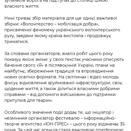
зупинили ворога на підступах до столиці ціною
власного життя.
Нині триває збір матеріалів для ще однієї важливої
збірки: «Волонтерство – мобілізація добра»,
присвяченої феномену українського волонтерського
руху, завдяки якому країна вистояла і продовжує
триматися.
За словами організаторів, аналіз робіт цього року
показує якісні зміни: у своїх текстах учасники описують
бачення свого «Я» в післявоєнній Україні, плани на
майбутнє, збереження традицій та впровадження
нових освітніх форматів. На світлинах і відео молодь
фіксує відновлення зруйнованої інфраструктури, своє
щоденне життя, а також ділиться власними добрими
справами – від допомоги військовим до підтримки
притулків для тварин.
Особливого значення події додає те, що ініціатор і
незмінний організатор фестивалю – інформаційно-
творче агентство «ЮН-ПРЕС» – цього року відзначає 35-
річчя. За цей час агенція стала важливою платформою