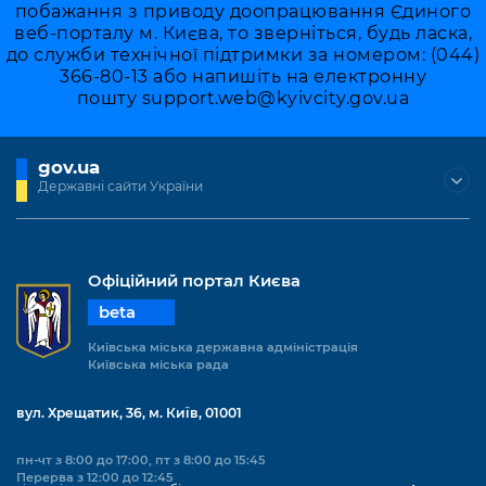
побажання з приводу доопрацювання Єдиного
веб-порталу м. Києва, то зверніться, будь ласка,
до служби технічної підтримки за номером: (044)
366-80-13 або напишіть на електронну
пошту
support.web@kyivcity.gov.ua
gov.ua
Державні сайти України
Офіційний портал Києва
beta
Київська міська державна адміністрація
Київська міська рада
вул. Хрещатик, 36, м. Київ, 01001
пн-чт з 8:00 до 17:00, пт з 8:00 до 15:45
Перерва з 12:00 до 12:45