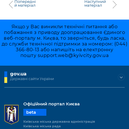
Попередні
Наступний
й матеріал
матеріал
Якщо у Вас виникли технічні питання або
побажання з приводу доопрацювання Єдиного
веб-порталу м. Києва, то зверніться, будь ласка,
до служби технічної підтримки за номером: (044)
366-80-13 або напишіть на електронну
пошту
support.web@kyivcity.gov.ua
gov.ua
Державні сайти України
Офіційний портал Києва
beta
Київська міська державна адміністрація
Київська міська рада