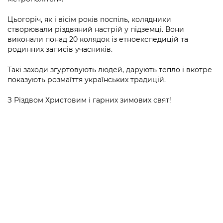
Підприємства, установи, організації
Уряд» – місцевий рівень»
Про відкриті дані
Портал Захисників та Захисниць
Цьогоріч, як і вісім років поспіль, колядники
Kyiv International Relations
Важливе під час воєнного стану
створювали різдвяний настрій у підземці. Вони
Портал даних Києва
Безбар'єрність
виконали понад 20 колядок із етноекспедицій та
Річні звіти
родинних записів учасників.
Публічні дашборди
Портал послуг
Гендерна політика
Такі заходи згуртовують людей, дарують тепло і вкотре
Міський застосунок Київ Цифровий
показують розмаїття українських традицій.
Безбар'єрність
Важливе під час воєнного стану
З Різдвом Христовим і гарних зимових свят!
Київська міська військова адміністрація