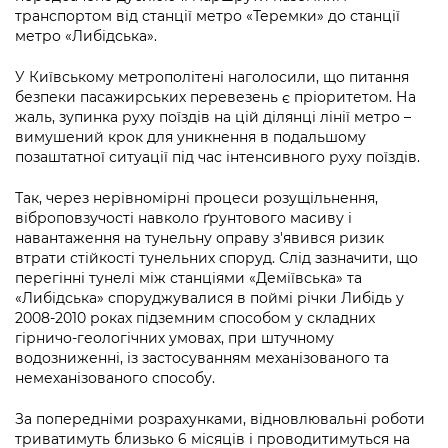
Підприємства, установи, організації
Уряд» – місцевий рівень»
транспортом від станції метро «Теремки» до станції
Про відкриті дані
Портал Захисників та Захисниць
метро «Либідська».
Kyiv International Relations
Важливе під час воєнного стану
Портал даних Києва
Безбар'єрність
У Київському метрополітені наголосили, що питання
Річні звіти
безпеки пасажирських перевезень є пріоритетом. На
Публічні дашборди
Портал послуг
жаль, зупинка руху поїздів на цій ділянці лінії метро –
Гендерна політика
вимушений крок для уникнення в подальшому
Міський застосунок Київ Цифровий
позаштатної ситуації під час інтенсивного руху поїздів.
Безбар'єрність
Важливе під час воєнного стану
Так, через нерівномірні процеси розущільнення,
Київська міська військова адміністрація
віброповзучості навколо ґрунтового масиву і
навантаження на тунельну оправу з'явився ризик
втрати стійкості тунельних споруд. Слід зазначити, що
перегінні тунелі між станціями «Деміївська» та
«Либідська» споруджувалися в поймі річки Либідь у
2008-2010 роках підземним способом у складних
гірничо-геологічних умовах, при штучному
водозниженні, із застосуванням механізованого та
немеханізованого способу.
За попередніми розрахунками, відновлювальні роботи
триватимуть близько 6 місяців і проводитимуться на