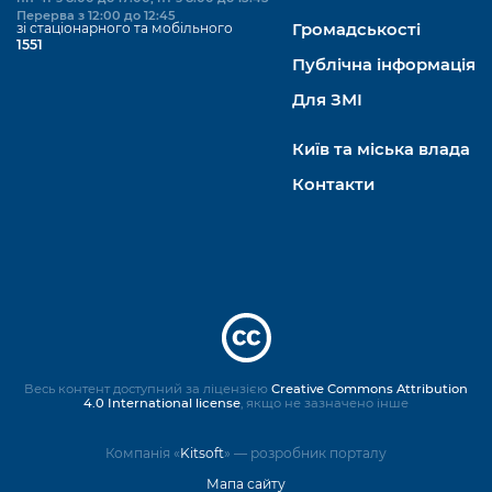
Перерва з 12:00 до 12:45
зі стаціонарного та мобільного
Громадськості
1551
Публічна інформація
Для ЗМІ
Київ та міська влада
Контакти
Весь контент доступний за ліцензією
Creative Commons Attribution
4.0 International license
, якщо не зазначено інше
Компанія «
Kitsoft
» — розробник порталу
Мапа сайту