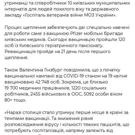
Підприємства, установи, організації
утриманці та співробітники 10 київських муніципальних
Уряд» – місцевий рівень»
Про відкриті дані
Портал Захисників та Захисниць
інтернатів для людей похилого віку та державного
Kyiv International Relations
закладу «Госпіталь ветеранів війни МОЗ України».
Важливе під час воєнного стану
Портал даних Києва
Безбар'єрність
Річні звіти
Процес щеплення забезпечують дві спеціально навчені
Публічні дашборди
для роботи саме з вакциною Pfizer мобільні бригади
Портал послуг
київських медиків. Сьогодні вакцинацію пройшли 120
Гендерна політика
осіб із Київського геріатричного пансіонату.
Міський застосунок Київ Цифровий
Ревакцинація пройде на 21 день після першого
Безбар'єрність
щеплення.
Важливе під час воєнного стану
Київська міська військова адміністрація
Також Валентина Гінзбург повідомила, що з початку
вакцинальної кампанії від COVID-19 станом на 19 квітня
вакциновано 42 748 осіб. Зокрема, це близько
19 700 медичних працівників, 1220 соціальних
робітників, 2455 військових в ООС, 5092 особи віком
80+ тощо.
«Наразі столиця стало утримує перше місце в країні за
темпами вакцинації. Та зниження рівня
розповсюдження вірусу і кількості тяжких пацієнтів, що
потребують госпіталізацій, напряму залежіть від