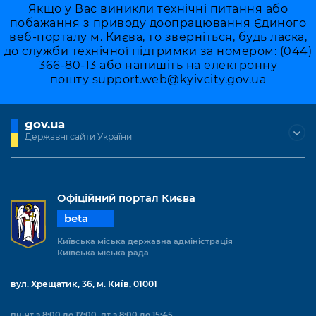
Якщо у Вас виникли технічні питання або
побажання з приводу доопрацювання Єдиного
веб-порталу м. Києва, то зверніться, будь ласка,
до служби технічної підтримки за номером: (044)
366-80-13 або напишіть на електронну
пошту
support.web@kyivcity.gov.ua
gov.ua
Державні сайти України
Офіційний портал Києва
beta
Київська міська державна адміністрація
Київська міська рада
вул. Хрещатик, 36, м. Київ, 01001
пн-чт з 8:00 до 17:00, пт з 8:00 до 15:45