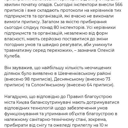
Підприємства, установи, організації
Уряд» – місцевий рівень»
хвилин початку опадів. Сьогодні інспектори внесли 566
Про відкриті дані
Портал Захисників та Захисниць
приписів і вже складають протоколи на керівників тих
Kyiv International Relations
підприємств та організацій, які вчасно не виконали
Важливе під час воєнного стану
Портал даних Києва
Безбар'єрність
вимоги припису. Загалом за якістю прибирання
Річні звіти
сьогодні слідкує понад 80 інспекторів. Усі керівники
Публічні дашборди
Портал послуг
підприємств та організацій, незалежно від форм
Гендерна політика
власності, мають серйозно поставитися до зміни
Міський застосунок Київ Цифровий
погодних умов та швидко реагувати, аби уникнути
Безбар'єрність
травматизму серед перехожих», – зазначив Олексій
Кулеба.
Важливе під час воєнного стану
Київська міська військова адміністрація
Він зауважив, що найбільшу кількість неочищених
ділянок було виявлено в Шевченківському районі
(внесено 98 приписів), Деснянському (внесено 73
приписи) та Солом’янському (внесено 64 приписи).
Нагадуємо, що відповідно до Правил благоустрою
міста Києва балансоутримувачі мають дотримуватися
відповідних технологій щодо забезпечення умов
функціонування та утримання об’єктів благоустрою в
належному санітарно-технічному стані, зокрема,
прибирати від снігу та ожеледі прилеглу на 10 м