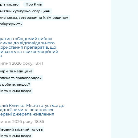
рівництво
Про Київ
м'ятки культурної спадщини
хисникам, ветеранам та їхнім родинам
збар'єрність
ціатива «Свідомий вибір»
ликає до відповідального
ористання препаратів, що
ливають на психоемоційний
н
липня 2026 року, 13:41
карні та медицина
зпека та правопорядок
 робити, якщо...?
їв та міська влада
алій Кличко: Місто готується до
адної зими та встановлює
зервні джерела живлення
липня 2026 року, 18:36
ївський міський голова
їв та міська влада