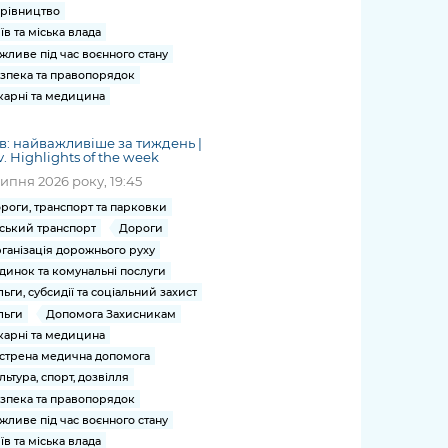
рівництво
їв та міська влада
жливе під час воєнного стану
зпека та правопорядок
карні та медицина
в: найважливіше за тиждень |
v. Highlights of the week
липня 2026 року, 19:45
роги, транспорт та парковки
ський транспорт
Дороги
ганізація дорожнього руху
динок та комунальні послуги
льги, субсидії та соціальний захист
льги
Допомога Захисникам
карні та медицина
стрена медична допомога
льтура, спорт, дозвілля
зпека та правопорядок
жливе під час воєнного стану
їв та міська влада