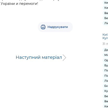
Ке
 України и перемоги!
Ки
Ва
Бе
Лі
Надрукувати
Киї
Kyi
31 
До
Мі
Наступний матеріал
Ор
Бу
Пі
Пі
Лі
Ек
Ку
Бе
Ва
Ки