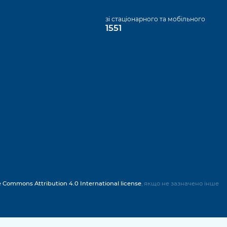
а
зі стаціонарного та мобільного
1551
e Commons Attribution 4.0 International license
, якщо не зазначено інше