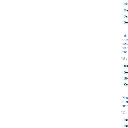
Ке
Па
За
Бе
Іні
зак
вик
вп
ста
16 
Лі
Бе
Що
Ки
Віт
скл
ре
10 
Ки
Ки