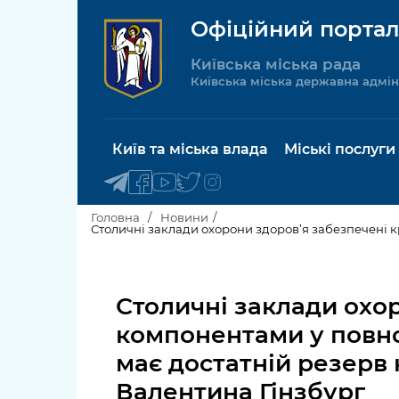
Офіційний портал
Київська міська рада
Київська міська державна адмін
Київ та міська влада
Міські послуги
Головна
Новини
Київський міський голова
Будинок 
послуги
Столичні заклади охор
Київська міська рада
Пільги, су
компонентами у повном
Про Київ
соціальн
має достатній резерв 
Керівництво КМДА
Паспорт, 
Валентина Гінзбург