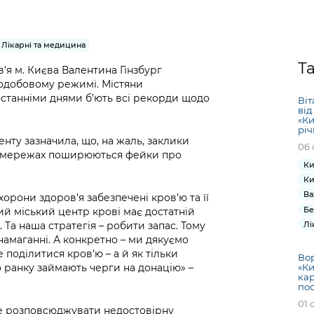
Громадська
Вакансії
Відкритий бюд
ся на
експертиза
Фінанси та бюджет
Інформація з
Поря
новин
Статистика
Контактний це
та медицина
обмеженим
оска
анонс
Лікарні та медицина
Громадський
Безпека та
доступом
рішен
КМДА
Звернення громадян
 навчальні
бюджет
правопорядок
Т
безді
Subsc
я м. Києва Валентина Гінзбург
Подати запит
лодобовому режимі. Містяни
розпо
to
Регуляторна діяльність
Ритуальні послуги
останніми днями б’ють всі рекорди щодо
онлайн
Віт
інфор
anno
від
транспорт та
ment
«Ки
Іноземцям / For
Проекти
річ
Звіти
from 
ту зазначила, що, на жаль, заклики
foreigners
нормативно-
06 
опра
KCSA
соцмережах поширюються фейки про
шнє
правових та
запит
Ки
ще міста
інших актів
публі
Ки
Ва
інфо
хорони здоров’я забезпечені кров’ю та її
Бе
ий міський центр крові має достатній
Лі
Та наша стратегія – робити запас. Тому
 намаганні. А конкретно – ми дякуємо
 поділитися кров’ю – а й як тільки
Вор
о ранку займають черги на донацію» –
«Ки
кар
по
01 
 не розповсюджувати недостовірну