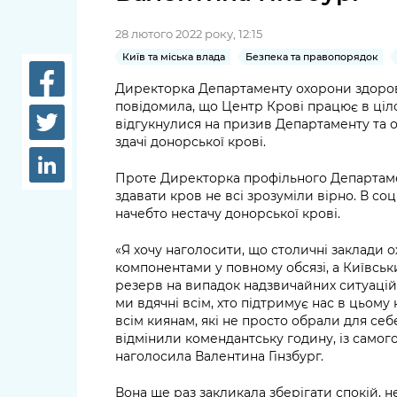
довідки
Структура
28 лютого 2022 року, 12:15
Лікарні 
Київ та міська влада
Безпека та правопорядок
Рішення та розпорядження
Освіта та
Директорка Департаменту охорони здоров’
Проєкти розпоряджень, що
заклади
повідомила, що Центр Крові працює в ці
перебувають на погодженні
відгукнулися на призив Департаменту та 
КМВА
Дороги, 
здачі донорської крові.
парковки
Проте Директорка профільного Департамен
здавати кров не всі зрозуміли вірно. В 
Навколи
начебто нестачу донорської крові.
середови
«Я хочу наголосити, що столичні заклади о
компонентами у повному обсязі, а Київськ
резерв на випадок надзвичайних ситуацій. 
ми вдячні всім, хто підтримує нас в цьому
всім киянам, які не просто обрали для себе
відмінили комендантську годину, із самог
наголосила Валентина Гінзбург.
Вона ще раз закликала зберігати спокій,