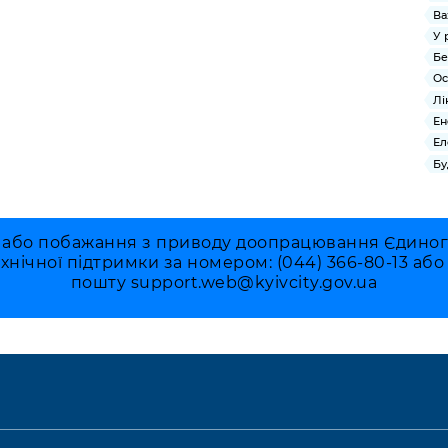
Ва
У 
Бе
Ос
Лі
Ен
Ел
Бу
 або побажання з приводу доопрацювання Єдиного 
ехнічної підтримки за номером: (044) 366-80-13 аб
пошту
support.web@kyivcity.gov.ua