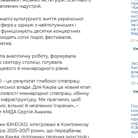
пре
тивних індустрій.
"Ки
пос
міс
наліз культурного життя української
рег
сфера є однією з найпотужніших і
зв'
не 
і функціонують десятки концертних
Бер
ходять сотні подій, фестивалів,
01 
іатив.
Ки
ла аналітичну роботу, формувала
 сектору столиці, готувала
Зас
Киї
сцевого й міжнародного рівня.
вла
10-
– це результат глибокої співпраці
30 
 міської влади. Для Києва це новий етап
Ки
ливості міжнародної співпраці, обміну
у інфраструктуру. Ми прагнемо, щоб
ої, вільної й незламної України», –
Поз
ком
и КМДА Сергій Анжияк.
пит
пра
кор
узики ЮНЕСКО, інтегровані в Комплексну
11.
ра: 2025–2027 роки», що передбачає
зал
 Києва, підтримку творчих індустрій і