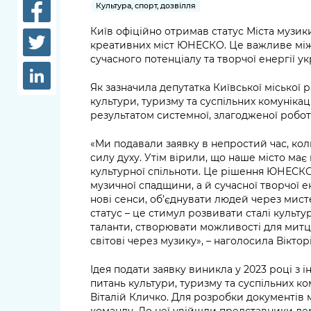
довідки
Культура, спорт, дозвілля
Структура
Київ офіційно отримав статус Міста муз
Лікарні 
креативних міст ЮНЕСКО. Це важливе мі
Рішення та розпорядження
сучасного потенціалу та творчої енергії ук
Освіта та
Проєкти розпоряджень, що
заклади
Як зазначила депутатка Київської міської р
перебувають на погодженні
культури, туризму та суспільних комунікац
КМВА
Дороги, 
результатом системної, злагодженої робот
парковки
«Ми подавали заявку в непростий час, кол
Навколи
силу духу. Утім вірили, що наше місто має 
культурної спільноти. Це рішення ЮНЕСКО
середови
музичної спадщини, а й сучасної творчої ен
нові сенси, об’єднувати людей через мист
статус – це стимул розвивати сталі культу
таланти, створювати можливості для митці
світові через музику», – наголосила Віктор
Ідея подати заявку виникла у 2023 році з ін
питань культури, туризму та суспільних к
Віталій Кличко. Для розробки документів
команду. До неї увійшли представники дер