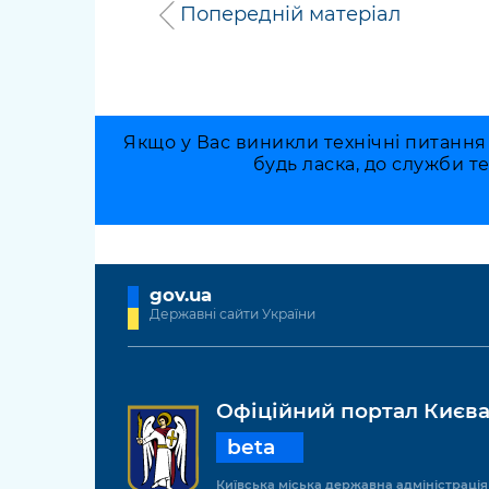
Попередній матеріал
Якщо у Вас виникли технічні питання
будь ласка, до служби т
gov.ua
Державні сайти України
Офіційний портал Києв
beta
Київська міська державна адміністрація