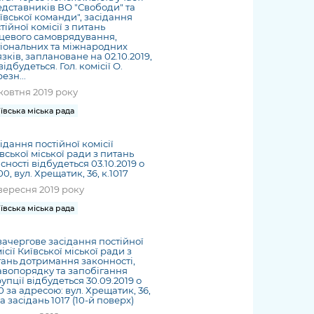
дставників ВО "Свободи" та
ївської команди", засідання
тійної комісії з питань
цевого самоврядування,
іональних та міжнародних
язків, заплановане на 02.10.2019,
відбудеться. Гол. комісії О.
езн...
жовтня 2019 року
ївська міська рада
ідання постійної комісії
вської міської ради з питань
сності відбудеться 03.10.2019 о
00, вул. Хрещатик, 36, к.1017
вересня 2019 року
ївська міська рада
ачергове засідання постійної
ісії Київської міської ради з
ань дотримання законності,
вопорядку та запобігання
упції відбудеться 30.09.2019 о
30 за адресою: вул. Хрещатик, 36,
а засідань 1017 (10-й поверх)