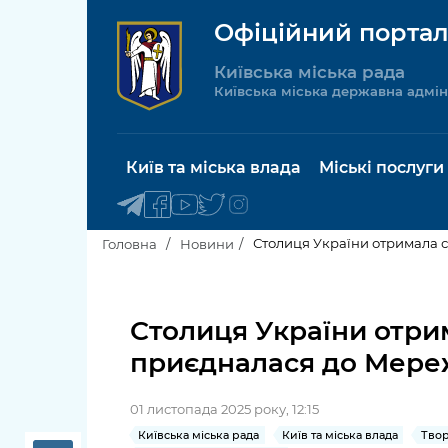
Офіційний портал
Київська міська рада
Київська міська державна адмін
Київ та міська влада
Міські послуги
Столиця України отримала 
Головна
Новини
Київський міський голова
Будинок 
послуги
Столиця України отри
Київська міська рада
приєдналася до Мере
Пільги, су
Про Київ
соціальн
01 листопада 2025 року, 12:15
Керівництво КМДА
Паспорт, 
Київська міська рада
Київ та міська влада
Твор