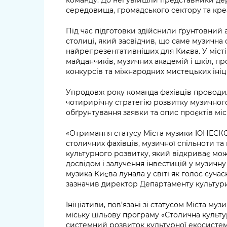
середовища, громадського сектору та креа
Під час підготовки здійснили ґрунтовний а
столиці, який засвідчив, що саме музична 
найрепрезентативніших для Києва. У міст
майданчиків, музичних академій і шкіл, про
конкурсів та міжнародних мистецьких ініц
Упродовж року команда фахівців проводи
чотирирічну стратегію розвитку музичного
обґрунтування заявки та опис проєктів мі
«Отримання статусу Міста музики ЮНЕСКО 
столичних фахівців, музичної спільноти та
культурного розвитку, який відкриває мож
досвідом і залучення інвестицій у музичн
музика Києва лунала у світі як голос сучасн
зазначив директор Департаменту культур
Ініціативи, пов’язані зі статусом Міста м
міську цільову програму «Столична культу
системний розвиток культурної екосистеми