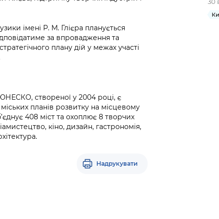
30 
Ки
узики імені Р. М. Глієра планується
ідповідатиме за впровадження та
стратегічного плану дій у межах участі
.
НЕСКО, створеної у 2004 році, є
 міських планів розвитку на місцевому
’єднує 408 міст та охоплює 8 творчих
іамистецтво, кіно, дизайн, гастрономія,
рхітектура.
Надрукувати