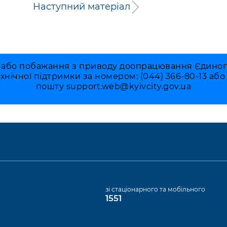
Наступний матеріал
 або побажання з приводу доопрацювання Єдиного 
ехнічної підтримки за номером: (044) 366-80-13 аб
пошту
support.web@kyivcity.gov.ua
а
зі стаціонарного та мобільного
1551