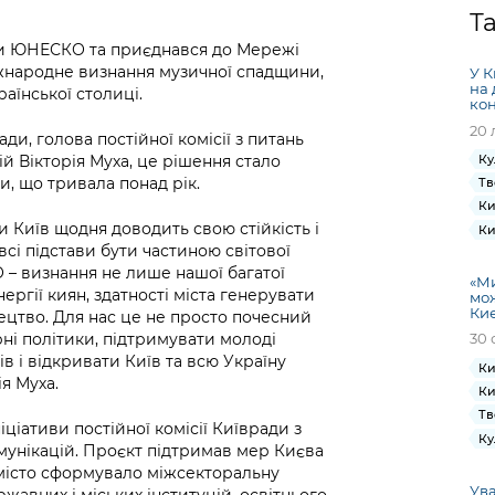
Громадська
Вакансії
Відкритий бюд
ся на
Т
експертиза
Фінанси та бюджет
Інформація з
Поря
новин
ики ЮНЕСКО та приєднався до Мережі
Статистика
Контактний це
та медицина
обмеженим
оска
анонс
жнародне визнання музичної спадщини,
У К
Громадський
Безпека та
доступом
рішен
КМДА
на 
раїнської столиці.
Звернення громадян
 навчальні
бюджет
правопорядок
кон
безді
Subsc
20 
Подати запит
розпо
to
ади, голова постійної комісії з питань
Регуляторна діяльність
Ритуальні послуги
онлайн
інфор
anno
ій Вікторія Муха, це рішення стало
Ку
транспорт та
и, що тривала понад рік.
Тв
ment
Іноземцям / For
Проекти
Звіти
Ки
from 
foreigners
и Київ щодня доводить свою стійкість і
нормативно-
Ки
опра
KCSA
шнє
всі підстави бути частиною світової
правових та
запит
 – визнання не лише нашої багатої
ще міста
інших актів
«Ми
публі
ергії киян, здатності міста генерувати
мож
інфо
Ки
ецтво. Для нас це не просто почесний
рні політики, підтримувати молоді
30 
в і відкривати Київ та всю Україну
Ки
ія Муха.
Ки
Тв
іціативи постійної комісії Київради з
Ку
омунікацій. Проєкт підтримав мер Києва
 місто сформувало міжсекторальну
Ува
жавних і міських інституцій, освітнього