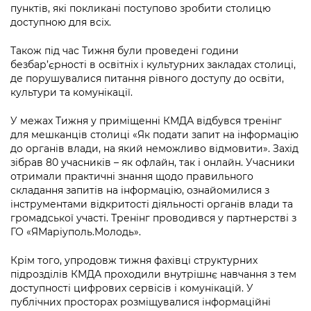
пунктів, які покликані поступово зробити столицю
доступною для всіх.
Також під час Тижня були проведені години
безбар’єрності в освітніх і культурних закладах столиці,
де порушувалися питання рівного доступу до освіти,
культури та комунікації.
У межах Тижня у приміщенні КМДА відбувся тренінг
для мешканців столиці «Як подати запит на інформацію
до органів влади, на який неможливо відмовити». Захід
зібрав 80 учасників – як офлайн, так і онлайн. Учасники
отримали практичні знання щодо правильного
складання запитів на інформацію, ознайомилися з
інструментами відкритості діяльності органів влади та
громадської участі. Тренінг проводився у партнерстві з
ГО «ЯМаріуполь.Молодь».
Крім того, упродовж тижня фахівці структурних
підрозділів КМДА проходили внутрішнє навчання з тем
доступності цифрових сервісів і комунікацій. У
публічних просторах розміщувалися інформаційні