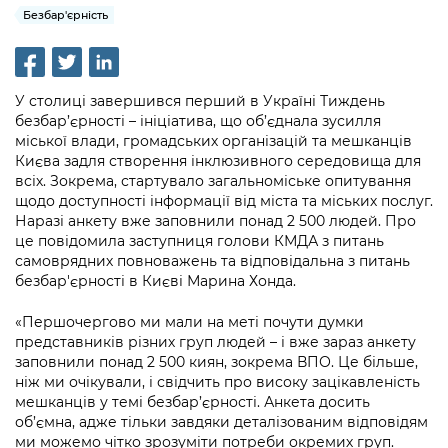
інформації
Рішення та розпорядження
Освіта та навчальні заклади
Безбар'єрність
Громадська експертиза
Медіагалерея
Інформація з обмеженим доступом
Портал Послуг
Проєкти розпоряджень, що
Дороги, транспорт та парковки
Громадський бюджет
Підписатися на новини та анонси від
перебувають на погодженні КМВА
Подати запит онлайн
КМДА / Subscribe to announcements
Навколишнє середовище міста
У столиці завершився перший в Україні Тиждень
Консультації з громадськістю
from the KCSA
Рішення Київради
безбар’єрності – ініціатива, що об’єднала зусилля
Проекти нормативно-правових та
Містобудування та земельні ділянки
міської влади, громадських організацій та мешканців
Громадська рада
інших актів
Порядок акредитації медіа /
Контактна інформація
Києва задля створення інклюзивного середовища для
Accreditation process
всіх. Зокрема, стартувало загальноміське опитування
Культура, спорт, дозвілля
Петиції
Нормативна база
щодо доступності інформації від міста та міських послуг.
Графік роботи та прийому громадян
Подати журналістський запит /
Наразі анкету вже заповнили понад 2 500 людей. Про
Бізнес та ліцензування
Відкритий бюджет
Питання і відповіді про публічну
Submitting a media request
це повідомила заступниця голови КМДА з питань
Вакансії
інформацію
самоврядних повноважень та відповідальна з питань
Фінанси та бюджет
Контактний центр
Зйомки в лікарнях в умовах воєнного
безбар'єрності в Києві Марина Хонда.
Статистика
Порядок оскарження рішень, дій чи
стану / Rules for media coverage of
Безпека та правопорядок
Допомога учасникам АТО
бездіяльності розпорядників інформації
«Першочергово ми мали на меті почути думки
hospitals at work under martial law
Звернення громадян
представників різних груп людей – і вже зараз анкету
Ритуальні послуги
Рада з питань внутрішньо переміщених
Звіти про опрацювання запитів на
заповнили понад 2 500 киян, зокрема ВПО. Це більше,
Контакти для медіа / Contacts for mass
Регуляторна діяльність
осіб при Київській міській військовій
ніж ми очікували, і свідчить про високу зацікавленість
публічну інформацію
media
Іноземцям / For foreigners
адміністрації
мешканців у темі безбар’єрності. Анкета досить
Промисловість і наука Києва
об’ємна, адже тільки завдяки деталізованим відповідям
Інформація для споживачів
Пам'ятки культурної спадщини
«Ініціатива «Партнерство «Відкритий
ми можемо чітко зрозуміти потреби окремих груп.