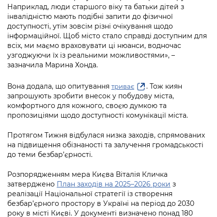
Підприємства, установи, організації
Уряд» – місцевий рівень»
Наприклад, люди старшого віку та батьки дітей з
Про відкриті дані
Портал Захисників та Захисниць
інвалідністю мають подібні запити до фізичної
Kyiv International Relations
доступності, утім зовсім різні очікування щодо
Важливе під час воєнного стану
Портал даних Києва
Безбар'єрність
інформаційної. Щоб місто стало справді доступним для
Річні звіти
всіх, ми маємо враховувати ці нюанси, водночас
Публічні дашборди
Портал послуг
узгоджуючи їх із реальними можливостями», –
Гендерна політика
зазначила Марина Хонда.
Міський застосунок Київ Цифровий
Безбар'єрність
Вона додала, що опитування
. Тож киян
триває
Важливе під час воєнного стану
запрошують зробити внесок у побудову міста,
Київська міська військова адміністрація
комфортного для кожного, своєю думкою та
пропозиціями щодо доступності комунікації міста.
Протягом Тижня відбулася низка заходів, спрямованих
на підвищення обізнаності та залучення громадськості
до теми безбар’єрності.
Розпорядженням мера Києва Віталія Кличка
затверджено
План заходів на 2025–2026 роки
з
реалізації Національної стратегії із створення
безбар’єрного простору в Україні на період до 2030
року в місті Києві. У документі визначено понад 180