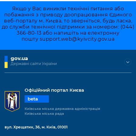
Якщо у Вас виникли технічні питання або
побажання з приводу доопрацювання Єдиного
веб-порталу м. Києва, то зверніться, будь ласка,
до служби технічної підтримки за номером: (044)
366-80-13 або напишіть на електронну
пошту
support.web@kyivcity.gov.ua
gov.ua
Державні сайти України
Офіційний портал Києва
beta
Київська міська державна адміністрація
Київська міська рада
вул. Хрещатик, 36, м. Київ, 01001