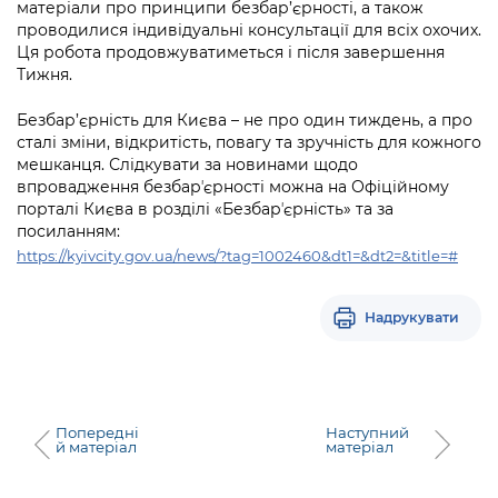
матеріали про принципи безбар’єрності, а також
проводилися індивідуальні консультації для всіх охочих.
Ця робота продовжуватиметься і після завершення
Тижня.
Безбар’єрність для Києва – не про один тиждень, а про
сталі зміни, відкритість, повагу та зручність для кожного
мешканця. Слідкувати за новинами щодо
впровадження безбарʼєрності можна на Офіційному
порталі Києва в розділі «Безбарʼєрність» та за
посиланням:
https://kyivcity.gov.ua/news/?tag=1002460&dt1=&dt2=&title=#
Надрукувати
Попередні
Наступний
й матеріал
матеріал