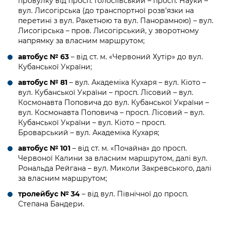
провулку від просп. Голосіївський – просп. Науки –
Підприємства, установи, організації
Уряд» – місцевий рівень»
Про відкриті дані
вул. Лисогірська (до транспортної розв’язки на
Портал Захисників та Захисниць
перетині з вул. Ракетною та вул. Панорамною) – вул.
Kyiv International Relations
Важливе під час воєнного стану
Портал даних Києва
Лисогірська – пров. Лисогірський, у зворотному
Безбар'єрність
напрямку за власним маршрутом;
Річні звіти
Публічні дашборди
автобус № 63
– від ст. м. «Червоний Хутір» до вул.
Портал послуг
Гендерна політика
Кубанської України;
Міський застосунок Київ Цифровий
автобус № 81
– вул. Академіка Кухаря – вул. Кіото –
Безбар'єрність
вул. Кубанської України – просп. Лісовий – вул.
Важливе під час воєнного стану
Космонавта Поповича до вул. Кубанської України –
Київська міська військова адміністрація
вул. Космонавта Поповича – просп. Лісовий – вул.
Кубанської України – вул. Кіото – просп.
Броварський – вул. Академіка Кухаря;
автобус № 101
– від ст. м. «Почайна» до просп.
Червоної Калини за власним маршрутом, далі вул.
Рональда Рейгана – вул. Миколи Закревського, далі
за власним маршрутом;
тролейбус № 34
– від вул. Північної до просп.
Степана Бандери.