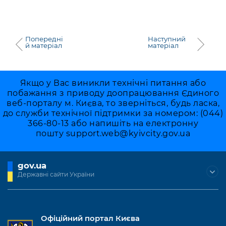
Попередні
Наступний
й матеріал
матеріал
Якщо у Вас виникли технічні питання або
побажання з приводу доопрацювання Єдиного
веб-порталу м. Києва, то зверніться, будь ласка,
до служби технічної підтримки за номером: (044)
366-80-13 або напишіть на електронну
пошту
support.web@kyivcity.gov.ua
gov.ua
Державні сайти України
Офіційний портал Києва