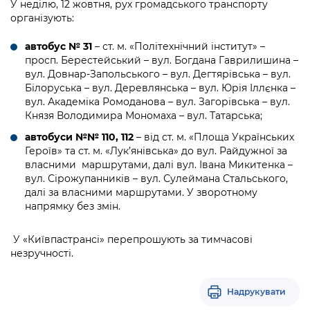
У неділю, 12 жовтня, рух громадського транспорту
організують:
автобус № 31
– ст. м. «Політехнічний інститут» –
просп. Берестейський – вул. Богдана Гаврилишина –
вул. Довнар-Запольського – вул. Дегтярівська – вул.
Білоруська – вул. Деревлянська – вул. Юрія Іллєнка –
вул. Академіка Ромоданова – вул. Загорівська – вул.
Князя Володимира Мономаха – вул. Татарська;
автобуси №№ 110, 112
– від ст. м. «Площа Українських
Героїв» та ст. м. «Лук’янівська» до вул. Райдужної за
власними маршрутами, далі вул. Івана Микитенка –
вул. Сірожупанників – вул. Сулеймана Стальського,
далі за власними маршрутами. У зворотному
напрямку без змін.
У «Київпастрансі» перепрошують за тимчасові
незручності.
Надрукувати