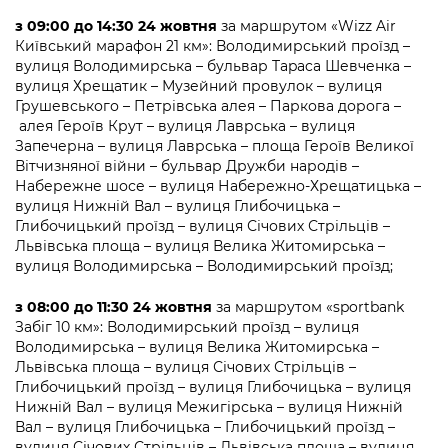
з 09:00 до 14:30 24 жовтня
за маршрутом «Wizz Air
Київський марафон 21 км»: Володимирський проїзд –
вулиця Володимирська – бульвар Tapaca Шевченка –
вулиця Хрещатик – Музейний провулок – вулиця
Грушевського – Петрівська алея – Паркова дорога –
алея Героїв Крут – вулиця Лаврська – вулиця
Запечерна – вулиця Лаврська – площа Героїв Великої
Вітчизняної війни – бульвар Дружби народів –
Набережне шосе – вулиця Набережно-Хрещатицька –
вулиця Нижній Вал – вулиця Глибочицька –
Глибочицький проїзд – вулиця Січових Стрільців –
Львівська площа – вулиця Велика Житомирська –
вулиця Володимирська – Володимирський проїзд;
з 08:00 до 11:30 24 жовтня
за маршрутом «sportbank
Забiг 10 км»: Володимирський проїзд – вулиця
Володимирська – вулиця Велика Житомирська –
Львівська площа – вулиця Січових Стрільців –
Глибочицький проїзд – вулиця Глибочицька – вулиця
Нижній Вал – вулиця Межигірська – вулиця Нижній
Вал – вулиця Глибочицька – Глибочицький проїзд –
вулиця Січових Стрільців – Львівська площа – вулиця