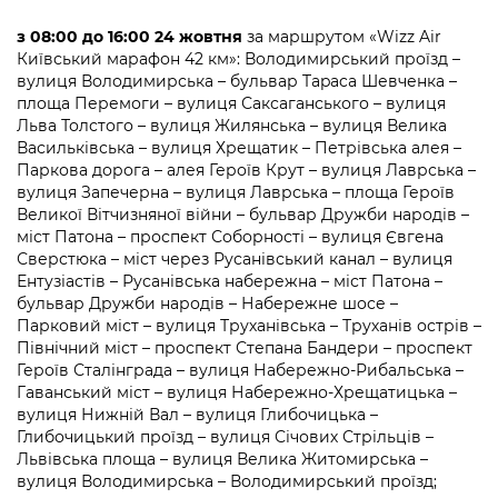
з 08:00 до 16:00 24 жовтня
за маршрутом «Wizz Air
Київський марафон 42 км»: Володимирський проїзд –
вулиця Володимирська – бульвар Tapaca Шевченка –
площа Перемоги – вулиця Саксаганського – вулиця
Льва Толстого – вулиця Жилянська – вулиця Велика
Васильківська – вулиця Хрещатик – Петрівська алея –
Паркова дорога – алея Героїв Крут – вулиця Лаврська –
вулиця Запечерна – вулиця Лаврська – площа Героїв
Великої Вітчизняної війни – бульвар Дружби народів –
міст Патона – проспект Соборності – вулиця Євгена
Сверстюка – міст через Русанівський канал – вулиця
Ентузіастів – Русанівська набережна – міст Патона –
бульвар Дружби народів – Набережне шосе –
Парковий міст – вулиця Труханівська – Труханів острів –
Північний міст – проспект Степана Бандери – проспект
Героїв Сталінграда – вулиця Набережно-Рибальська –
Гаванський міст – вулиця Набережно-Хрещатицька –
вулиця Нижній Вал – вулиця Глибочицька –
Глибочицький проїзд – вулиця Січових Стрільців –
Львівська площа – вулиця Велика Житомирська –
вулиця Володимирська – Володимирський проїзд;