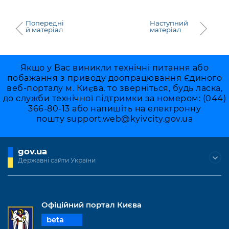
Попередні
Наступний
й матеріал
матеріал
Якщо у Вас виникли технічні питання або
побажання з приводу доопрацювання Єдиного
веб-порталу м. Києва, то зверніться, будь ласка,
до служби технічної підтримки за номером: (044)
366-80-13 або напишіть на електронну
пошту
support.web@kyivcity.gov.ua
gov.ua
Державні сайти України
Офіційний портал Києва
beta