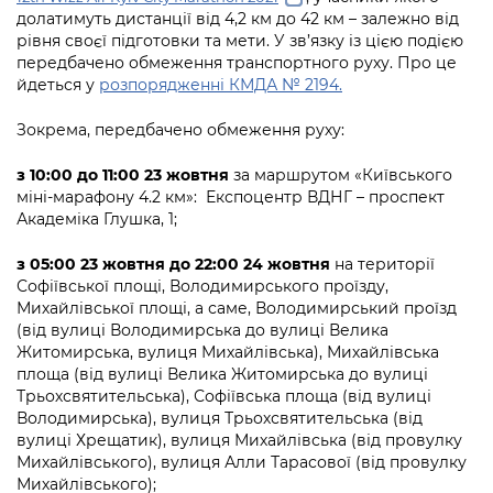
Підприємства, установи, організації
Уряд» – місцевий рівень»
долатимуть дистанції від 4,2 км до 42 км – залежно від
Про відкриті дані
Портал Захисників та Захисниць
рівня своєї підготовки та мети. У зв’язку із цією подією
Kyiv International Relations
Важливе під час воєнного стану
передбачено обмеження транспортного руху. Про це
Портал даних Києва
Безбар'єрність
йдеться у
розпорядженні КМДА № 2194.
Річні звіти
Публічні дашборди
Портал послуг
Зокрема, передбачено обмеження руху:
Гендерна політика
Міський застосунок Київ Цифровий
з 10:00 до 11:00 23 жовтня
за маршрутом «Київського
Безбар'єрність
мiні-марафону 4.2 км»: Експоцентр ВДНГ – проспект
Важливе під час воєнного стану
Академіка Глушка, 1;
Київська міська військова адміністрація
з 05:00 23 жовтня до 22:00 24 жовтня
на території
Софiївської площі, Володимирського проїзду,
Михайлівської площі, а саме, Володимирський проїзд
(від вулиці Володимирська до вулиці Велика
Житомирська, вулиця Михайлівська), Михайлівська
площа (від вулиці Велика Житомирська до вулиці
Трьохсвятительська), Софіївська площа (від вулиці
Володимирська), вулиця Трьохсвятительська (від
вулиці Хрещатик), вулиця Михайлівська (від провулку
Михайлівського), вулиця Алли Тарасової (від провулку
Михайлівського);