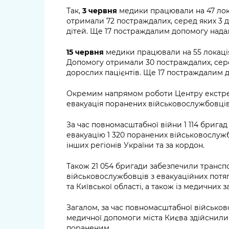
Так,
3 червня
медики працювали на 47 лока
отримали 72 постраждалих, серед яких 3 діт
дітей. Ще 17 постраждалим допомогу надал
15 червня
медики працювали на 55 локація
Допомогу отримали 30 постраждалих, серед 
дорослих пацієнтів. Ще 17 постраждалим д
Окремим напрямом роботи Центру екстре
евакуація поранених військовослужбовців
За час повномасштабної війни 1 114 брига
евакуацію 1 320 поранених військовослужб
інших регіонів України та за кордон.
Також 21 054 бригади забезпечили трансп
військовослужбовців з евакуаційних потяг
та Київської області, а також із медичних 
Загалом, за час повномасштабної військово
медичної допомоги міста Києва здійснили 
пораненим.