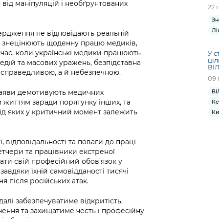
від маніпуляцій і необґрунтованих
22 
Зн
Лі
вердження не відповідають реальній
а знецінюють щоденну працю медиків,
У час, коли українські медики працюють
У с
ціл
гедій та масових уражень, безпідставна
ВІЛ
несправедливою, а й небезпечною.
09 
ВІ
 заяви демотивують медичних
 життям заради порятунку інших, та
Ке
від яких у критичний момент залежить
Ки
, відповідальності та поваги до праці
петчери та працівники екстреної
ти свій професійний обов’язок у
авдяки їхній самовідданості тисячі
 після російських атак.
алі забезпечуватиме відкритість,
ення та захищатиме честь і професійну