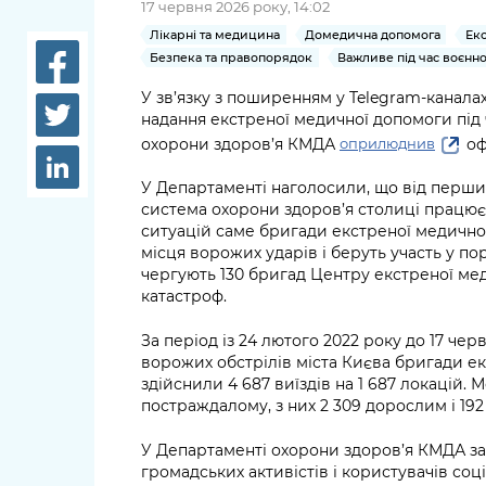
17 червня 2026 року, 14:02
довідки
Структура
Лікарні та медицина
Домедична допомога
Ек
Лікарні 
Безпека та правопорядок
Важливе під час воєнно
Рішення та розпорядження
У зв’язку з поширенням у Telegram-канала
Освіта та
надання екстреної медичної допомоги під
Проєкти розпоряджень, що
заклади
охорони здоров’я КМДА
оф
перебувають на погодженні
оприлюднив
КМВА
Дороги, 
У Департаменті наголосили, що від перш
парковки
система охорони здоров’я столиці працює
ситуацій саме бригади екстреної медичн
Навколи
місця ворожих ударів і беруть участь у п
середови
чергують 130 бригад Центру екстреної м
катастроф.
За період із 24 лютого 2022 року до 17 черв
ворожих обстрілів міста Києва бригади е
здійснили 4 687 виїздів на 1 687 локацій.
постраждалому, з них 2 309 дорослим і 192 
У Департаменті охорони здоров’я КМДА за
громадських активістів і користувачів со