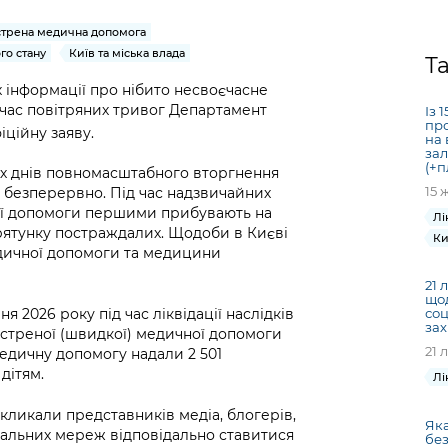
Громадська
Вакансії
Відкритий бюд
ся на
експертиза
Фінанси та бюджет
Інформація з
Поря
новин
стрена медична допомога
Статистика
Контактний це
та медицина
обмеженим
оска
анонс
го стану
Київ та міська влада
Т
Громадський
Безпека та
доступом
рішен
КМДА
х інформації про нібито несвоєчасне
Звернення громадян
 навчальні
бюджет
правопорядок
безді
Subsc
 час повітряних тривог Департамент
Із 
Подати запит
розпо
to
про
іційну заяву.
Регуляторна діяльність
Ритуальні послуги
на 
онлайн
інфор
anno
зал
транспорт та
ment
(+п
их днів повномасштабного вторгнення
Іноземцям / For
Проекти
Звіти
from 
15 
 безперервно. Під час надзвичайних
foreigners
нормативно-
опра
ої допомоги першими прибувають на
KCSA
Лі
шнє
правових та
орятунку постраждалих. Щодоби в Києві
запит
Ки
ще міста
едичної допомоги та медицини
інших актів
публі
інфо
21 
щод
ня 2026 року під час ліквідації наслідків
со
за
кстреної (швидкої) медичної допомоги
21 
 Медичну допомогу надали 2 501
дітям.
Лі
кликали представників медіа, блогерів,
Яка
ціальних мереж відповідально ставитися
бе