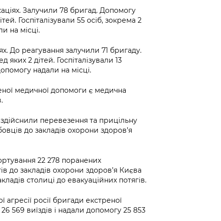
ціях. Залучили 78 бригад. Допомогу
ей. Госпіталізували 55 осіб, зокрема 2
и на місці.
х. До реагування залучили 71 бригаду.
яких 2 дітей. Госпіталізували 13
опомогу надали на місці.
ної медичної допомоги є медична
.
д здійснили перевезення та прицільну
овців до закладів охорони здоров’я
ортування 22 278 поранених
ів до закладів охорони здоров’я Києва
закладів столиці до евакуаційних потягів.
ї агресії росії бригади екстреної
26 569 виїздів і надали допомогу 25 853