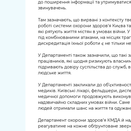
до поширення інформації та утримуватися 
звинувачень.
Там зазначають, що вирвані з контексту т
роботі системи охорони здоров’я Києва т
які рятують життя містян в умовах війни. 
під комбінованими атаками, на місцях тра
дискредитація їхньої роботи є не тільки 
У Департаменті також зазначили, що такі
працівників, які щодня ризикують власним
підривають довіру суспільства до служб, 
людське життя.
У Департаменті закликали до об’єктивності
медиків. Київські лікарі, фельдшери, дис
медичної допомоги продовжують виконува
надзвичайно складних умовах війни. Саме з
людей отримали шанс на життя та одужання
Департамент охорони здоров’я КМДА й над
реагуватиме на кожне обґрунтоване зверн