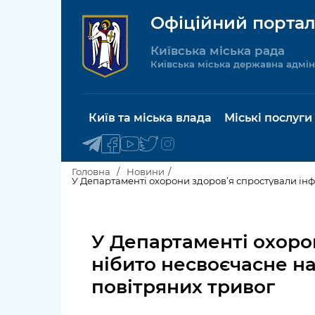
Офіційний портал
Київська міська рада
Київська міська державна адмін
Київ та міська влада
Міські послуги
Головна
Новини
У Департаменті охорони здоров’я спростували ін
Київський міський голова
Будинок 
послуги
У Департаменті охоро
Київська міська рада
Пільги, су
нібито несвоєчасне н
Про Київ
соціальн
повітряних тривог
Керівництво КМДА
Паспорт, 