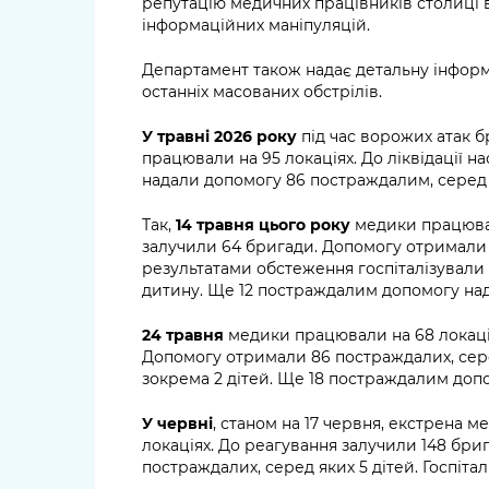
репутацію медичних працівників столиці в
інформаційних маніпуляцій.
Департамент також надає детальну інформ
останніх масованих обстрілів.
У травні 2026 року
під час ворожих атак 
працювали на 95 локаціях. До ліквідації нас
надали допомогу 86 постраждалим, серед я
Так,
14 травня цього року
медики працювал
залучили 64 бригади. Допомогу отримали 4
результатами обстеження госпіталізували 3
дитину. Ще 12 постраждалим допомогу нада
24 травня
медики працювали на 68 локація
Допомогу отримали 86 постраждалих, серед 
зокрема 2 дітей. Ще 18 постраждалим допо
У червні
, станом на 17 червня, екстрена 
локаціях. До реагування залучили 148 бри
постраждалих, серед яких 5 дітей. Госпітал