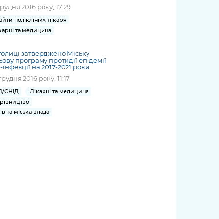
грудня 2016 року, 17:29
айти поліклініку, лікаря
карні та медицина
толиці затверджено Міську
ьову програму протидії епідемії
-інфекції на 2017-2021 роки
грудня 2016 року, 11:17
Л/СНІД
Лікарні та медицина
рівництво
їв та міська влада