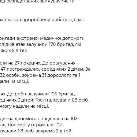
ід безпідставних звинувачень та
ацію про пророблену роботу під час
бригади екстреної медичної допомоги
лідків атак залучили 170 бригад, які
ких 5 дітей.
и на 27 локаціях. До реагування
7 постраждалих, серед яких 2 дітей. За
2 особи, зокрема 31 дорослого та 1
ли на місці.
х. До робіт залучили 106 бригад.
яких 3 дітей. Госпіталізували 68 осіб,
могу надали на місці.
медична допомога працювала на 102
гад. Допомогу отримали 102
ізували 68 осіб, зокрема 2 дітей.