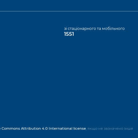
а
зі стаціонарного та мобільного
1551
e Commons Attribution 4.0 International license
, якщо не зазначено інше