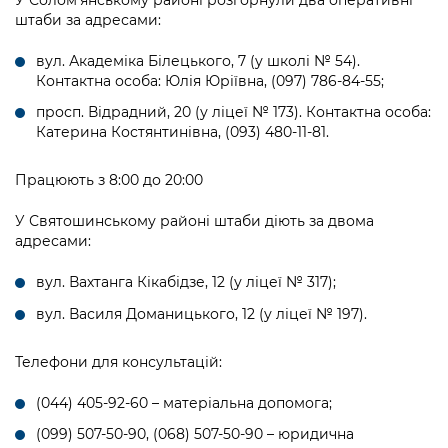
У Солом’янському районі розгорнули два оперативні
Підприємства, установи, організації
Уряд» – місцевий рівень»
Про відкриті дані
штаби за адресами:
Портал Захисників та Захисниць
Kyiv International Relations
Важливе під час воєнного стану
Портал даних Києва
вул. Академіка Білецького, 7 (у школі № 54).
Безбар'єрність
Контактна особа: Юлія Юріївна, (097) 786-84-55;
Річні звіти
Публічні дашборди
просп. Відрадний, 20 (у ліцеї № 173). Контактна особа:
Портал послуг
Гендерна політика
Катерина Костянтинівна, (093) 480-11-81.
Міський застосунок Київ Цифровий
Безбар'єрність
Працюють з 8:00 до 20:00
Важливе під час воєнного стану
Київська міська військова адміністрація
У Святошинському районі штаби діють за двома
адресами:
вул. Вахтанга Кікабідзе, 12 (у ліцеї № 317);
вул. Василя Доманицького, 12 (у ліцеї № 197).
Телефони для консультацій:
(044) 405-92-60 – матеріальна допомога;
(099) 507-50-90, (068) 507-50-90 – юридична