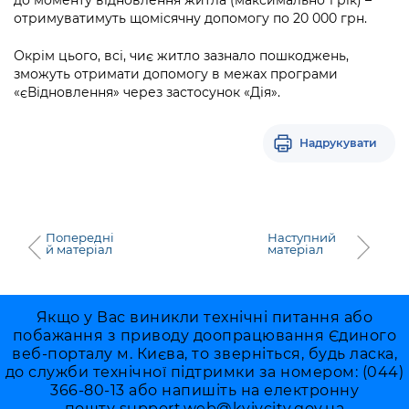
до моменту відновлення житла (максимально 1 рік) –
отримуватимуть щомісячну допомогу по 20 000 грн.
Окрім цього, всі, чиє житло зазнало пошкоджень,
зможуть отримати допомогу в межах програми
«єВідновлення» через застосунок «Дія».
Надрукувати
Попередні
Наступний
й матеріал
матеріал
Якщо у Вас виникли технічні питання або
побажання з приводу доопрацювання Єдиного
веб-порталу м. Києва, то зверніться, будь ласка,
до служби технічної підтримки за номером: (044)
366-80-13 або напишіть на електронну
пошту
support.web@kyivcity.gov.ua