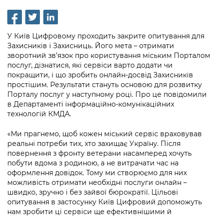
інформації
Рішення та розпорядження
Освіта та навчальні заклади
Громадська експертиза
Медіагалерея
Інформація з обмеженим доступом
Портал Послуг
Проєкти розпоряджень, що
Дороги, транспорт та парковки
Громадський бюджет
Підписатися на новини та анонси від
У Київ Цифровому проходить закрите опитування для
перебувають на погодженні КМВА
Подати запит онлайн
КМДА / Subscribe to announcements
Захисників і Захисниць. Його мета – отримати
Навколишнє середовище міста
Консультації з громадськістю
from the KCSA
зворотний зв’язок про користування міським Порталом
Рішення Київради
Проекти нормативно-правових та
послуг, дізнатися, які сервіси варто додати чи
Містобудування та земельні ділянки
Громадська рада
інших актів
Порядок акредитації медіа /
покращити, і що зробить онлайн-досвід Захисників
Контактна інформація
Accreditation process
простішим. Результати стануть основою для розвитку
Культура, спорт, дозвілля
Петиції
Нормативна база
Порталу послуг у наступному році. Про це повідомили
Графік роботи та прийому громадян
в Департаменті інформаційно-комунікаційних
Подати журналістський запит /
Бізнес та ліцензування
Відкритий бюджет
Питання і відповіді про публічну
технологій КМДА.
Submitting a media request
Вакансії
інформацію
Фінанси та бюджет
Контактний центр
«Ми прагнемо, щоб кожен міський сервіс враховував
Зйомки в лікарнях в умовах воєнного
Статистика
реальні потреби тих, хто захищає Україну. Після
Порядок оскарження рішень, дій чи
стану / Rules for media coverage of
Безпека та правопорядок
Допомога учасникам АТО
повернення з фронту ветерани насамперед хочуть
бездіяльності розпорядників інформації
hospitals at work under martial law
Звернення громадян
побути вдома з родиною, а не витрачати час на
Ритуальні послуги
Рада з питань внутрішньо переміщених
оформлення довідок. Тому ми створюємо для них
Звіти про опрацювання запитів на
Контакти для медіа / Contacts for mass
Регуляторна діяльність
можливість отримати необхідні послуги онлайн –
осіб при Київській міській військовій
публічну інформацію
media
Іноземцям / For foreigners
швидко, зручно і без зайвої бюрократії. Цільові
адміністрації
Промисловість і наука Києва
опитування в застосунку Київ Цифровий допоможуть
Інформація для споживачів
Пам'ятки культурної спадщини
нам зробити ці сервіси ще ефективнішими й
«Ініціатива «Партнерство «Відкритий