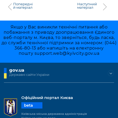
Попередні
Наступний
й матеріал
матеріал
Якщо у Вас виникли технічні питання або
побажання з приводу доопрацювання Єдиного
веб-порталу м. Києва, то зверніться, будь ласка,
до служби технічної підтримки за номером: (044)
366-80-13 або напишіть на електронну
пошту
support.web@kyivcity.gov.ua
gov.ua
Державні сайти України
Офіційний портал Києва
beta
Київська міська державна адміністрація
Київська міська рада