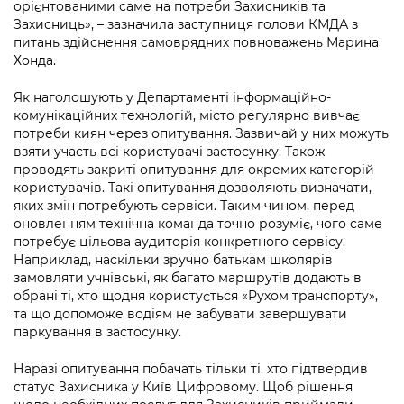
Підприємства, установи, організації
орієнтованими саме на потреби Захисників та
Уряд» – місцевий рівень»
Про відкриті дані
Захисниць», – зазначила заступниця голови КМДА з
Портал Захисників та Захисниць
питань здійснення самоврядних повноважень Марина
Kyiv International Relations
Важливе під час воєнного стану
Портал даних Києва
Хонда.
Безбар'єрність
Річні звіти
Публічні дашборди
Як наголошують у Департаменті інформаційно-
Портал послуг
комунікаційних технологій, місто регулярно вивчає
Гендерна політика
потреби киян через опитування. Зазвичай у них можуть
Міський застосунок Київ Цифровий
взяти участь всі користувачі застосунку. Також
Безбар'єрність
проводять закриті опитування для окремих категорій
Важливе під час воєнного стану
користувачів. Такі опитування дозволяють визначати,
Київська міська військова адміністрація
яких змін потребують сервіси. Таким чином, перед
оновленням технічна команда точно розуміє, чого саме
потребує цільова аудиторія конкретного сервісу.
Наприклад, наскільки зручно батькам школярів
замовляти учнівські, як багато маршрутів додають в
обрані ті, хто щодня користується «Рухом транспорту»,
та що допоможе водіям не забувати завершувати
паркування в застосунку.
Наразі опитування побачать тільки ті, хто підтвердив
статус Захисника у Київ Цифровому. Щоб рішення