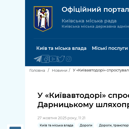
Офіційний портал
Київська міська рада
Київська міська державна адмін
Київ та міська влада
Міські послуги
У «Київавтодорі» спростув
Головна
Новини
Київський міський голова
Будинок 
послуги
У «Київавтодорі» спр
Київська міська рада
Дарницькому шляхопр
Пільги, су
Про Київ
соціальн
27 жовтня 2025 року, 11:21
Керівництво КМДА
Паспорт, 
Київ та міська влада
Дороги
Дороги, транспор