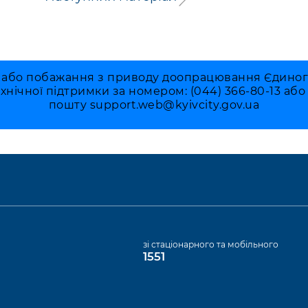
 або побажання з приводу доопрацювання Єдиного 
ехнічної підтримки за номером: (044) 366-80-13 аб
пошту
support.web@kyivcity.gov.ua
а
зі стаціонарного та мобільного
1551