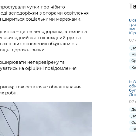
Громадська
Вакансії
Відкритий бюд
ся на
Т
простували чутки про нібито
експертиза
Фінанси та бюджет
Інформація з
Поря
новин
ді велодоріжки з опорами освітлення
Статистика
Контактний це
та медицина
обмеженим
оска
анонс
ія шириться соціальними мережами.
8 с
Громадський
Безпека та
доступом
рішен
КМДА
тро
Звернення громадян
 навчальні
бюджет
правопорядок
змі
безді
Subsc
ілянка – це не велодоріжка, а технічна
Юрі
Подати запит
розпо
to
елосипедний же і пішохідний рух на
07 
Регуляторна діяльність
Ритуальні послуги
онлайн
ох інших оновлених обʼєктах міста.
інфор
anno
транспорт та
До
відні дорожні знаки.
ment
Іноземцям / For
Мі
Проекти
Звіти
from 
foreigners
Ор
 поширювати неперевірену та
нормативно-
опра
KCSA
Ки
шнє
уватись на офіційні повідомлення
правових та
запит
ще міста
інших актів
публі
Із 
інфо
обм
риває, тож остаточне облаштування
бул
х робіт.
Дні
07 
До
До
Ор
Ки