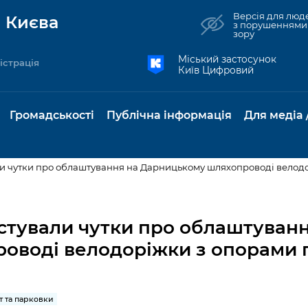
Версія для люд
 Києва
з порушеннями
зору
Міський застосунок
істрація
Київ Цифровий
Громадськості
Публічна інформація
Для медіа 
али чутки про облаштування на Дарницькому шляхопроводі велод
та комунальні
Реєстр громадських
Рішення Київради
Доступ до
Містобудування та
Консультації з
Норм
Нови
об'єднань
публічної
земельні ділянки
громадськістю
база
Анон
остували чутки про облаштуванн
Контактна інформація
інформації
оводі велодоріжки з опорами 
бсидії та
Громадські слухання
Культура, спорт,
Громадська рад
Питан
Медіа
Графік роботи та прийому
ий захист
Про систему
дозвілля
відпов
рея
Місцеві ініціативи
громадян
Петиції
обліку публічної
публі
свідоцтва та
Бізнес та ліцензування
Підп
інформації
інфо
т та парковки