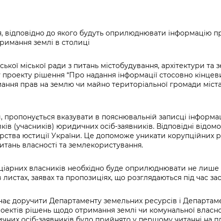
Громадська
Вакансії
Відкритий бюд
ся на
експертиза
Фінанси та бюджет
Інформація з
Поря
новин
Статистика
Контактний це
та медицина
обмеженим
оска
анонс
, відповідно до якого будуть оприлюднювати інформацію п
Громадський
Безпека та
доступом
рішен
КМДА
римання землі в столиці
Звернення громадян
 навчальні
бюджет
правопорядок
безді
Subsc
Подати запит
розпо
to
Регуляторна діяльність
ївської міської ради з питань містобудування, архітектури т
Ритуальні послуги
онлайн
інфор
anno
 проекту рішення “Про надання інформації стосовно кінцев
транспорт та
ment
ання прав на землю чи майно територіальної громади міста
Іноземцям / For
Проекти
Звіти
from 
foreigners
нормативно-
опра
KCSA
шнє
правових та
запит
, пропонується вказувати в пояснювальній записці інформа
ще міста
інших актів
ків (учасників) юридичних осіб-заявників. Відповідні відом
публі
ерства юстиції України. Це допоможе уникати корупційних р
інфо
итань власності та землекористування.
іціарних власників необхідно буде оприлюднювати не лише в
в листах, заявах та пропозиціях, що розглядаються під час за
чає доручити Департаменту земельних ресурсів і Департаме
оектів рішень щодо отримання землі чи комунальної власно
чних осіб-заявників було прийнято у першому читанні на пл