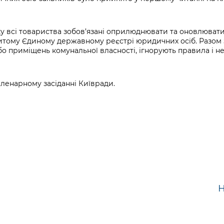
ку всі товариства зобов’язані оприлюднювати та оновлюват
итому Єдиному державному реєстрі юридичних осіб. Разом з
бо приміщень комунальної власності, ігнорують правила і
ленарному засіданні Київради.
Н