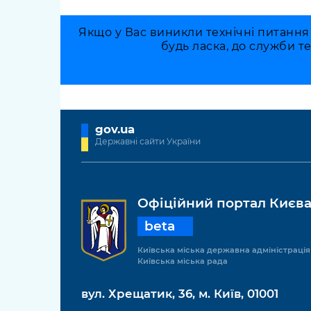
Якщо у Вас виникли технічні питання
будь ласка, до служби т
gov.ua
Державні сайти України
Офіційний портал Києв
beta
Київська міська державна адміністрація
Київська міська рада
вул. Хрещатик, 36, м. Київ, 01001