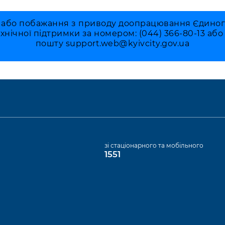
 або побажання з приводу доопрацювання Єдиного 
ехнічної підтримки за номером: (044) 366-80-13 аб
пошту
support.web@kyivcity.gov.ua
а
зі стаціонарного та мобільного
1551