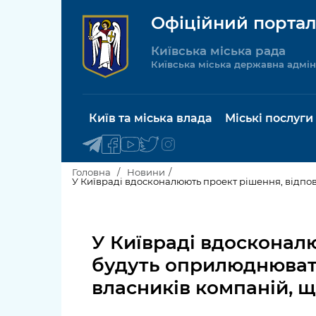
Офіційний портал
Київська міська рада
Київська міська державна адмін
Київ та міська влада
Міські послуги
Головна
Новини
Київський міський голова
Будинок 
послуги
У Київраді вдосконалю
Київська міська рада
Пільги, су
будуть оприлюднюват
Про Київ
соціальн
власників компаній, щ
Керівництво КМДА
Паспорт, 