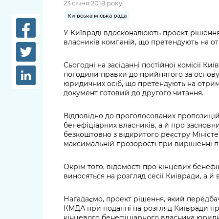
23 січня 2018 року
довідки
Структура
Київська міська рада
Лікарні 
Рішення та розпорядження
У Київраді вдосконалюють проект рішення
власників компаній, що претендують на от
Освіта та
Проєкти розпоряджень, що
заклади
перебувають на погодженні
Сьогодні на засіданні постійної комісії Ки
погодили правки до прийнятого за основу
КМВА
Дороги, 
юридичних осіб, що претендують на отрим
парковки
документ готовий до другого читання.
Навколи
Відповідно до проголосованих пропозицій
середови
бенефіціарних власників, а й про засновни
безкоштовно з відкритого реєстру Мініст
максимальній прозорості при вирішенні п
Окрім того, відомості про кінцевих бенеф
виносяться на розгляд сесії Київради, а й 
Нагадаємо, проект рішення, який передба
КМДА при поданні на розгляд Київради пр
кінцевого бенефіціарного власника юриди