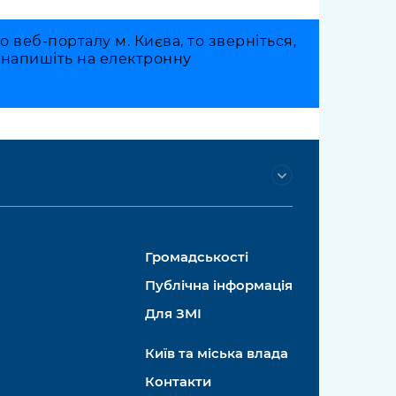
веб-порталу м. Києва, то зверніться,
о напишіть на електронну
Громадськості
Публічна інформація
Для ЗМІ
Київ та міська влада
Контакти