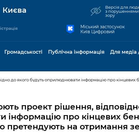
Версія для люд
 Києва
з порушеннями
зору
Міський застосунок
істрація
Київ Цифровий
Громадськості
Публічна інформація
Для медіа 
та комунальні
Реєстр громадських
Рішення Київради
Доступ до
Містобудування та
Консультації з
Норм
Нови
об'єднань
публічної
земельні ділянки
громадськістю
база
Анон
ють проект рішення, відповідн
Контактна інформація
інформації
бсидії та
Громадські слухання
Культура, спорт,
Громадська рад
Питан
Медіа
и інформацію про кінцевих бен
Графік роботи та прийому
ий захист
Про систему
дозвілля
відпов
рея
о претендують на отримання зе
Місцеві ініціативи
громадян
Петиції
обліку публічної
публі
свідоцтва та
Бізнес та ліцензування
Підп
інформації
інфо