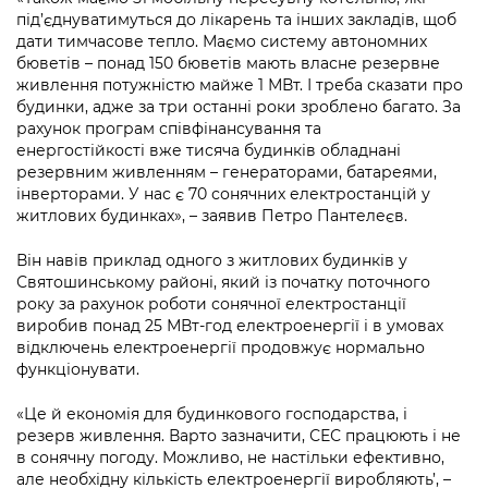
Підприємства, установи, організації
Уряд» – місцевий рівень»
під’єднуватимуться до лікарень та інших закладів, щоб
Про відкриті дані
Портал Захисників та Захисниць
дати тимчасове тепло. Маємо систему автономних
Kyiv International Relations
Важливе під час воєнного стану
бюветів – понад 150 бюветів мають власне резервне
Портал даних Києва
Безбар'єрність
живлення потужністю майже 1 МВт. І треба сказати про
Річні звіти
будинки, адже за три останні роки зроблено багато. За
Публічні дашборди
Портал послуг
рахунок програм співфінансування та
Гендерна політика
енергостійкості вже тисяча будинків обладнані
Міський застосунок Київ Цифровий
резервним живленням – генераторами, батареями,
Безбар'єрність
інверторами. У нас є 70 сонячних електростанцій у
Важливе під час воєнного стану
житлових будинках», – заявив Петро Пантелеєв.
Київська міська військова адміністрація
Він навів приклад одного з житлових будинків у
Святошинському районі, який із початку поточного
року за рахунок роботи сонячної електростанції
виробив понад 25 МВт-год електроенергії і в умовах
відключень електроенергії продовжує нормально
функціонувати.
«Це й економія для будинкового господарства, і
резерв живлення. Варто зазначити, СЕС працюють і не
в сонячну погоду. Можливо, не настільки ефективно,
але необхідну кількість електроенергії виробляють’, –