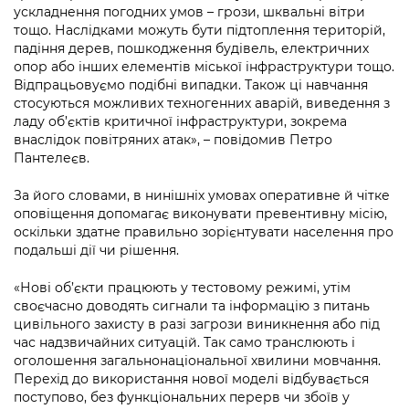
ускладнення погодних умов – грози, шквальні вітри
тощо. Наслідками можуть бути підтоплення територій,
падіння дерев, пошкодження будівель, електричних
опор або інших елементів міської інфраструктури тощо.
Відпрацьовуємо подібні випадки. Також ці навчання
стосуються можливих техногенних аварій, виведення з
ладу об’єктів критичної інфраструктури, зокрема
внаслідок повітряних атак», – повідомив Петро
Пантелеєв.
За його словами, в нинішніх умовах оперативне й чітке
оповіщення допомагає виконувати превентивну місію,
оскільки здатне правильно зорієнтувати населення про
подальші дії чи рішення.
«Нові об’єкти працюють у тестовому режимі, утім
своєчасно доводять сигнали та інформацію з питань
цивільного захисту в разі загрози виникнення або під
час надзвичайних ситуацій. Так само транслюють і
оголошення загальнонаціональної хвилини мовчання.
Перехід до використання нової моделі відбувається
поступово, без функціональних перерв чи збоїв у