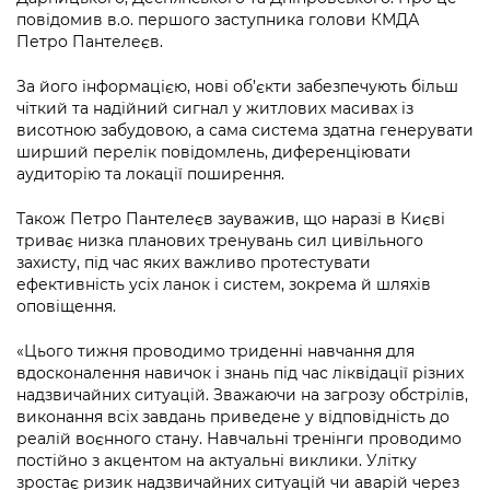
Підприємства, установи, організації
Уряд» – місцевий рівень»
повідомив в.о. першого заступника голови КМДА
Про відкриті дані
Портал Захисників та Захисниць
Петро Пантелеєв.
Kyiv International Relations
Важливе під час воєнного стану
Портал даних Києва
Безбар'єрність
За його інформацією, нові об’єкти забезпечують більш
Річні звіти
чіткий та надійний сигнал у житлових масивах із
Публічні дашборди
Портал послуг
висотною забудовою, а сама система здатна генерувати
Гендерна політика
ширший перелік повідомлень, диференціювати
Міський застосунок Київ Цифровий
аудиторію та локації поширення.
Безбар'єрність
Важливе під час воєнного стану
Також Петро Пантелеєв зауважив, що наразі в Києві
Київська міська військова адміністрація
триває низка планових тренувань сил цивільного
захисту, під час яких важливо протестувати
ефективність усіх ланок і систем, зокрема й шляхів
оповіщення.
«Цього тижня проводимо триденні навчання для
вдосконалення навичок і знань під час ліквідації різних
надзвичайних ситуацій. Зважаючи на загрозу обстрілів,
виконання всіх завдань приведене у відповідність до
реалій воєнного стану. Навчальні тренінги проводимо
постійно з акцентом на актуальні виклики. Улітку
зростає ризик надзвичайних ситуацій чи аварій через