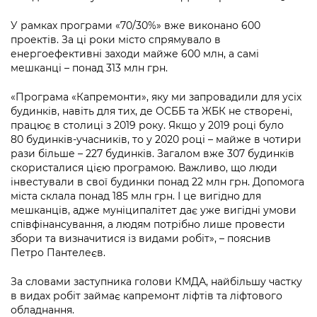
Підприємства, установи, організації
Уряд» – місцевий рівень»
Про відкриті дані
Портал Захисників та Захисниць
У рамках програми «70/30%» вже виконано 600
Kyiv International Relations
проектів. За ці роки місто спрямувало в
Важливе під час воєнного стану
Портал даних Києва
Безбар'єрність
енергоефективні заходи майже 600 млн, а самі
Річні звіти
мешканці – понад 313 млн грн.
Публічні дашборди
Портал послуг
Гендерна політика
«Програма «Капремонти», яку ми запровадили для усіх
Міський застосунок Київ Цифровий
будинків, навіть для тих, де ОСББ та ЖБК не створені,
Безбар'єрність
працює в столиці з 2019 року. Якщо у 2019 році було
80 будинків-учасників, то у 2020 році – майже в чотири
Важливе під час воєнного стану
Київська міська військова адміністрація
рази більше – 227 будинків. Загалом вже 307 будинків
скористалися цією програмою. Важливо, що люди
інвестували в свої будинки понад 22 млн грн. Допомога
міста склала понад 185 млн грн. І це вигідно для
мешканців, адже муніципалітет дає уже вигідні умови
співфінансування, а людям потрібно лише провести
збори та визначитися із видами робіт», – пояснив
Петро Пантелеєв.
За словами заступника голови КМДА, найбільшу частку
в видах робіт займає капремонт ліфтів та ліфтового
обладнання.