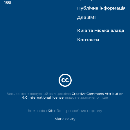
1551
Публічна інформація
Для ЗМІ
Київ та міська влада
Контакти
Весь контент доступний за ліцензією
Creative Commons Attribution
4.0 International license
, якщо не зазначено інше
Компанія «
Kitsoft
» — розробник порталу
Мапа сайту