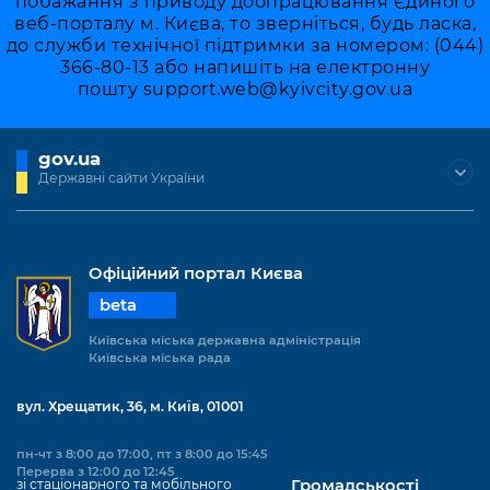
побажання з приводу доопрацювання Єдиного
веб-порталу м. Києва, то зверніться, будь ласка,
до служби технічної підтримки за номером: (044)
366-80-13 або напишіть на електронну
пошту
support.web@kyivcity.gov.ua
gov.ua
Державні сайти України
Офіційний портал Києва
beta
Київська міська державна адміністрація
Київська міська рада
вул. Хрещатик, 36, м. Київ, 01001
пн-чт з 8:00 до 17:00, пт з 8:00 до 15:45
Перерва з 12:00 до 12:45
зі стаціонарного та мобільного
Громадськості