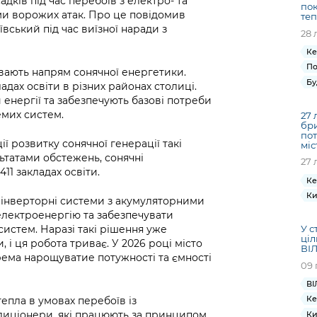
адків під час перебоїв з електро- та
пок
ми ворожих атак. Про це повідомив
те
ський під час виїзної наради з
28 
Ке
По
ивають напрям сонячної енергетики.
Бу
ладах освіти в різних районах столиці.
 енергії та забезпечують базові потреби
ремих систем.
27 
бри
пот
 розвитку сонячної генерації такі
міс
ьтатами обстежень, сонячні
27 
11 закладах освіти.
Ке
Ки
інверторні системи з акумуляторними
електроенергію та забезпечувати
истем. Наразі такі рішення уже
У с
ціл
 і ця робота триває. У 2026 році місто
ВІЛ
ема нарощуватие потужності та ємності
09 
ВІ
Ке
епла в умовах перебоїв із
диціонери, які працюють за принципом
Ки