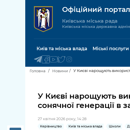
Офіційний портал
Київська міська рада
Київська міська державна адмін
Київ та міська влада
Міські послуги
У Києві нарощують використа
Головна
Новини
Київський міський голова
Будинок 
послуги
У Києві нарощують ви
Київська міська рада
сонячної генерації в з
Пільги, су
Про Київ
соціальн
27 квітня 2026 року, 14:28
Керівництво КМДА
Паспорт, 
Керівництво
Київ та міська влада
Школи
Д