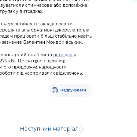
овуватися як тимчасове або допоміжне
групах у дитсадках.
нергостійкості закладів освіти.
ерація та альтернативні джерела тепла
ладам працювати більш стабільно навіть
 – зазначив Валентин Мондриївський.
гуманітарний штаб міста
передав
у
275 кВт. Це суттєво підсилює
с місто продовжує нарощувати
 роботи під час тривалих відключень.
Надрукувати
Наступний матеріал