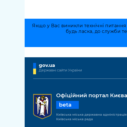
Якщо у Вас виникли технічні питання
будь ласка, до служби т
gov.ua
Державні сайти України
Офіційний портал Києв
beta
Київська міська державна адміністрація
Київська міська рада