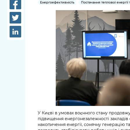
довідки
Енергоефективність
Постачання теплової енергії 
Структура
Лікарні 
Рішення та розпорядження
Освіта та
Проєкти розпоряджень, що
заклади
перебувають на погодженні
КМВА
Дороги, 
парковки
Навколи
середови
У Києві в умовах воєнного стану продов
підвищення енергонезалежності закладів 
накопичення енергії, сонячну генерацію т