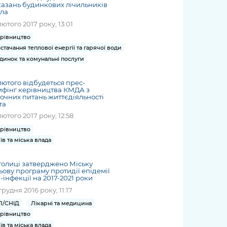
азань будинкових лічильників
пла
лютого 2017 року, 13:01
рівництво
стачання теплової енергії та гарячої води
динок та комунальні послуги
лютого відбудеться прес-
фінг керівництва КМДА з
очних питань життєдіяльності
та
лютого 2017 року, 12:58
рівництво
їв та міська влада
толиці затверджено Міську
ьову програму протидії епідемії
-інфекції на 2017-2021 роки
грудня 2016 року, 11:17
Л/СНІД
Лікарні та медицина
рівництво
їв та міська влада