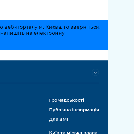
веб-порталу м. Києва, то зверніться,
о напишіть на електронну
Громадськості
Публічна інформація
Для ЗМІ
Київ та міська влада