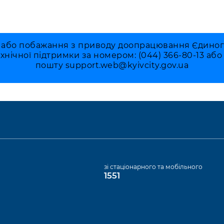
 або побажання з приводу доопрацювання Єдиного 
ехнічної підтримки за номером: (044) 366-80-13 аб
пошту
support.web@kyivcity.gov.ua
а
зі стаціонарного та мобільного
1551