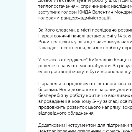
дозволить стабілізувати роботу шкіл і дитс
теплопостачанням, спричинених наслідка
заступник голови КМДА Валентин Мондриїв
головами райдержадміністрацій.
За його словами, в місті послідовно розв
Наразі сонячні панелі встановлені у 14 зак
Вони працюють у зв’язці з накопичувачами
закладів – освітлення, зв’язок і роботу ок
У межах затвердженої Київрадою Концепції
рішення планують масштабувати. За резул
електростанції можуть бути встановлені у 4
Паралельно продовжують встановлювати 
блоками. Вони дозволяють накопичувати 
безперебійну роботу критично важливих с
впроваджені в кожному 5-му закладі освіти,
продовжить розвиток цього напряму, зокр
відповідного обладнання.
Додатковим інструментом для підтримки т
централізованим опаленням є сучасні кон