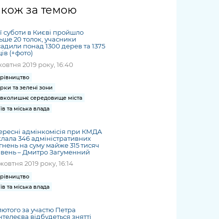
жет
Річні звіти
Києва
журналіст
міській військовій
coverage
акож за темою
Портал послуг
док
и та
ський
адміністрації
of
нтр
Гендерна політика
Публічні
рження
и від
запит /
hospitals
ї суботи в Києві пройшло
Міський застосунок Київ
дашборди
ь, дій чи
 /
«Ініціатива
Submitting
ьше 20 толок, учасники
at work
Безбар'єрність
Цифровий
адили понад 1300 дерев та 1375
яльності
ribe
«Партнерство
a media
under
ів (+фото)
рядників
«Відкритий Уряд» –
request
martial law
жовтня 2019 року, 16:40
Київська міська військова
Важливе під час
мації
unce
місцевий рівень»
адміністрація
воєнного стану
рівництво
s
Контакти
рки та зелені зони
 про
Важливе під час
the
для медіа
вколишнє середовище міста
цювання
воєнного стану
/ Contacts
їв та міська влада
ів на
for mass
чну
media
ересні адмінкомісія при КМДА
рмацію
лала 346 адміністративних
гнень на суму майже 315 тисяч
вень – Дмитро Загуменний
жовтня 2019 року, 16:14
рівництво
їв та міська влада
лютого за участю Петра
телеєва відбудеться знятті