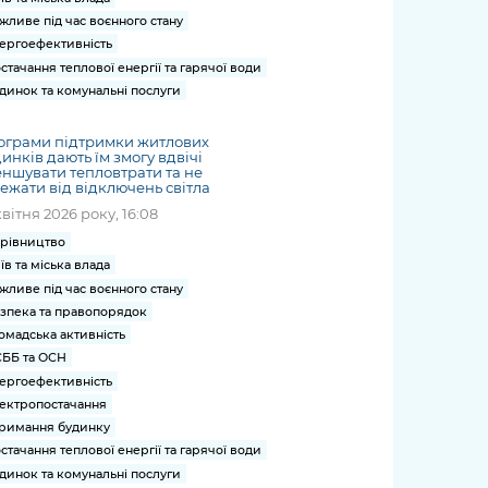
жливе під час воєнного стану
ергоефективність
стачання теплової енергії та гарячої води
динок та комунальні послуги
ограми підтримки житлових
инків дають їм змогу вдвічі
ншувати тепловтрати та не
ежати від відключень світла
квітня 2026 року, 16:08
рівництво
їв та міська влада
жливе під час воєнного стану
зпека та правопорядок
омадська активність
ББ та ОСН
ергоефективність
ектропостачання
римання будинку
стачання теплової енергії та гарячої води
динок та комунальні послуги