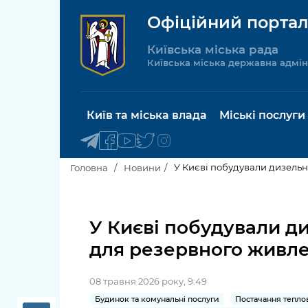
Офіційний портал
Київська міська рада
Київська міська державна адмін
Київ та міська влада
Міські послуги
У Києві побудували дизельн
Головна
Новини
Київський міський голова
Будинок 
послуги
У Києві побудували д
Київська міська рада
для резервного живле
Пільги, су
Про Київ
соціальн
08 травня 2026 року, 9:49
Керівництво КМДА
Паспорт, 
Будинок та комунальні послуги
Постачання теплов