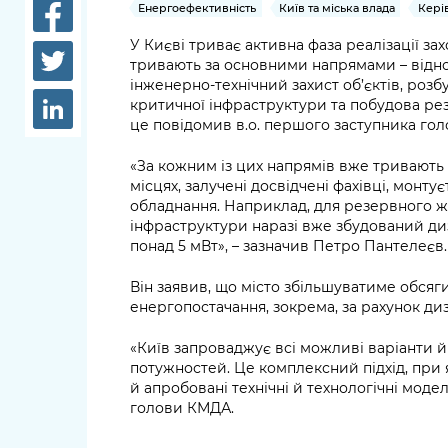
довідки
Енергоефективність
Київ та міська влада
Кері
Структура
У Києві триває активна фаза реалізації за
Лікарні 
тривають за основними напрямами – відн
Рішення та розпорядження
інженерно-технічний захист об’єктів, роз
Освіта та
критичної інфраструктури та побудова ре
Проєкти розпоряджень, що
заклади
це повідомив в.о. першого заступника го
перебувають на погодженні
КМВА
Дороги, 
«За кожним із цих напрямів вже тривають 
парковки
місцях, залучені досвідчені фахівці, монту
обладнання. Наприклад, для резервного ж
Навколи
інфраструктури наразі вже збудований д
понад 5 мВт», – зазначив Петро Пантелеєв.
середови
Він заявив, що місто збільшуватиме обсяг
енергопостачання, зокрема, за рахунок ди
«Київ запроваджує всі можливі варіанти 
потужностей. Це комплексний підхід, при я
й апробовані технічні й технологічні модел
голови КМДА.