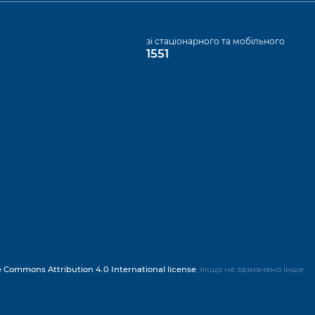
а
зі стаціонарного та мобільного
1551
e Commons Attribution 4.0 International license
, якщо не зазначено інше