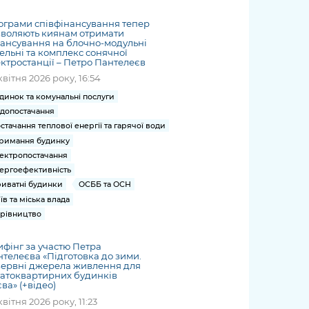
грами співфінансування тепер
зволяють киянам отримати
ансування на блочно-модульні
ельні та комплекс сонячної
ктростанції – Петро Пантелеєв
квітня 2026 року, 16:54
динок та комунальні послуги
допостачання
стачання теплової енергії та гарячої води
римання будинку
ектропостачання
ергоефективність
иватні будинки
ОСББ та ОСН
їв та міська влада
рівництво
фінг за участю Петра
телеєва «Підготовка до зими.
зервні джерела живлення для
атоквартирних будинків
ва» (+відео)
квітня 2026 року, 11:23