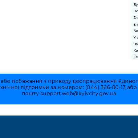
Бу
По
Ел
Ен
Бе
У 
Ва
Ки
Ке
 або побажання з приводу доопрацювання Єдиного 
ехнічної підтримки за номером: (044) 366-80-13 аб
пошту
support.web@kyivcity.gov.ua