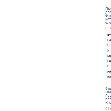
Про
до
фін
кот
еле
03 
Бу
Во
По
Ут
Ел
Ен
Пр
Ки
Ке
Бри
Пан
Ре
баг
Киє
02 