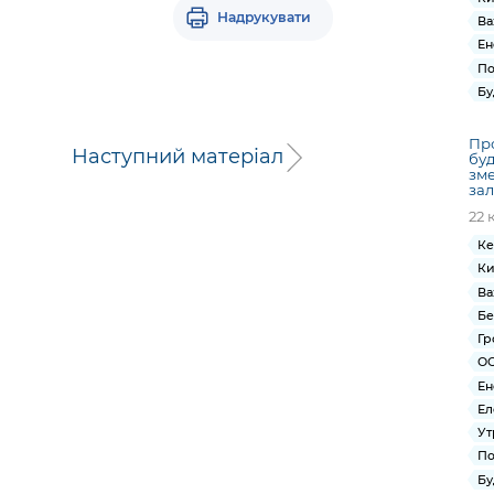
Надрукувати
Ва
Ен
По
Бу
Пр
Наступний матеріал
буд
зме
зал
22 
Ке
Ки
Ва
Бе
Гр
ОС
Ен
Ел
Ут
По
Бу