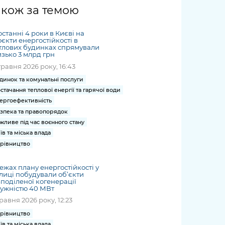
жет
Річні звіти
Києва
журналіст
міській військовій
coverage
акож за темою
Портал послуг
док
и та
ський
адміністрації
of
нтр
Гендерна політика
Публічні
рження
и від
запит /
hospitals
останні 4 роки в Києві на
Міський застосунок Київ
дашборди
ь, дій чи
 /
«Ініціатива
Submitting
єкти енергостійкості в
at work
Безбар'єрність
Цифровий
тлових будинках спрямували
яльності
ribe
«Партнерство
a media
under
зько 3 млрд грн
рядників
«Відкритий Уряд» –
request
martial law
травня 2026 року, 16:43
Київська міська військова
Важливе під час
мації
unce
місцевий рівень»
адміністрація
воєнного стану
динок та комунальні послуги
s
Контакти
стачання теплової енергії та гарячої води
 про
Важливе під час
the
для медіа
ергоефективність
цювання
воєнного стану
/ Contacts
зпека та правопорядок
ів на
for mass
жливе під час воєнного стану
чну
media
їв та міська влада
рмацію
рівництво
ежах плану енергостійкості у
лиці побудували об’єкти
поділеної когенерації
ужністю 40 МВт
травня 2026 року, 12:23
рівництво
їв та міська влада