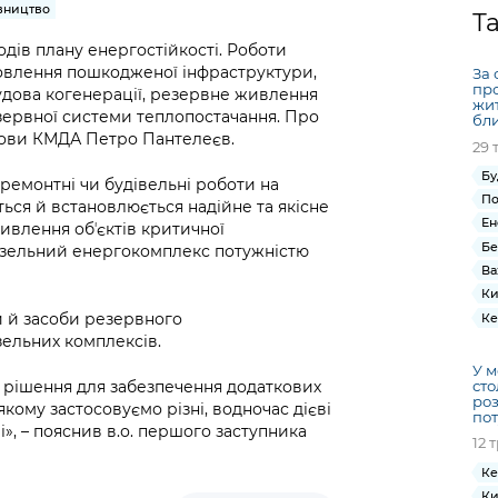
Громадська
Вакансії
Відкритий бюд
ся на
вництво
Т
експертиза
Фінанси та бюджет
Інформація з
Поря
новин
ходів плану енергостійкості. Роботи
Статистика
Контактний це
та медицина
обмеженим
оска
анонс
овлення пошкодженої інфраструктури,
За 
Громадський
Безпека та
доступом
рішен
КМДА
про
будова когенерації, резервне живлення
Звернення громадян
 навчальні
бюджет
правопорядок
жи
безді
Subsc
зервної системи теплопостачання. Про
бли
Подати запит
розпо
to
лови КМДА Петро Пантелеєв.
29 
Регуляторна діяльність
Ритуальні послуги
онлайн
інфор
anno
транспорт та
Бу
ремонтні чи будівельні роботи на
ment
Іноземцям / For
По
Проекти
ється й встановлюється надійне та якісне
Звіти
from 
foreigners
Ен
ивлення обʼєктів критичної
нормативно-
опра
KCSA
Бе
шнє
изельний енергокомплекс потужністю
правових та
запит
Ва
ще міста
інших актів
публі
Ки
інфо
и й засоби резервного
Ке
зельних комплексів.
У м
й рішення для забезпечення додаткових
сто
роз
кому застосовуємо різні, водночас дієві
пот
і», – пояснив в.о. першого заступника
12 
Ке
Ки