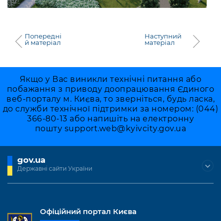
Попередні
Наступний
й матеріал
матеріал
Якщо у Вас виникли технічні питання або
побажання з приводу доопрацювання Єдиного
веб-порталу м. Києва, то зверніться, будь ласка,
до служби технічної підтримки за номером: (044)
366-80-13 або напишіть на електронну
пошту
support.web@kyivcity.gov.ua
gov.ua
Державні сайти України
Офіційний портал Києва