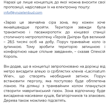
Підприємства, установи, організації
Наразі це лише концепція, до якої можна вносити свої
Уряд» – місцевий рівень»
Про відкриті дані
пропозиції, надіславши їх на електронну пошту:
Портал Захисників та Захисниць
Kyiv International Relations
info@kyivzelenbud.com
Важливе під час воєнного стану
Портал даних Києва
Безбар'єрність
Річні звіти
«Зараз це звичайна сіра зона, яку кожен хоче
Публічні дашборди
якнайшвидше пройти. Територія завжди була
Портал послуг
Гендерна політика
транзитною і пасажиропотік до кінцевої станції
столичного метрополітену «Героїв Дніпра» був великий
Міський застосунок Київ Цифровий
– 28,5 тисячі осіб на добу. Поруч трамвайне коло із
Безбар'єрність
зупинкою. Тому зробити територію затишною і
Важливе під час воєнного стану
комфортною наше спільне завдання», – сказав Олексій
Київська міська військова адміністрація
Король.
Він додав, що в концепції запропоновано на доріжці від
метро висадити алеєю із сріблястих кленів «Laciniatum
Wier», що створять необхідний затінок. Поруч
встановити перголу, яка поступово буде обплетена
ліаною. На ділянці з трамвайним колом планується
створити мавританський газон. Зона відпочинку буде
висаджена масивами кущів, багаторічників та злакових.
Дерева також можливо підсвітять.