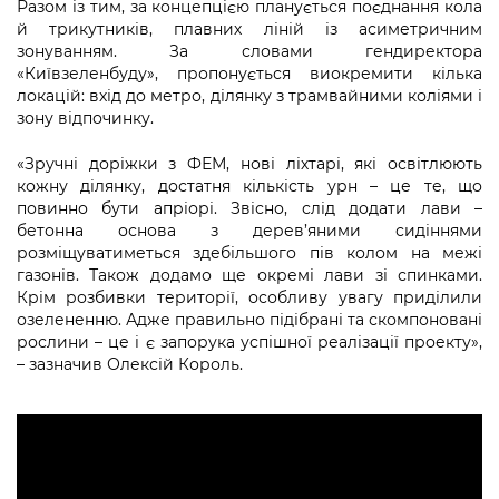
Разом із тим, за концепцією планується поєднання кола
й трикутників, плавних ліній із асиметричним
зонуванням. За словами гендиректора
«Київзеленбуду», пропонується виокремити кілька
локацій: вхід до метро, ділянку з трамвайними коліями і
зону відпочинку.
«Зручні доріжки з ФЕМ, нові ліхтарі, які освітлюють
кожну ділянку, достатня кількість урн – це те, що
повинно бути апріорі. Звісно, слід додати лави –
бетонна основа з дерев’яними сидіннями
розміщуватиметься здебільшого пів колом на межі
газонів. Також додамо ще окремі лави зі спинками.
Крім розбивки території, особливу увагу приділили
озелененню. Адже правильно підібрані та скомпоновані
рослини – це і є запорука успішної реалізації проекту»,
– зазначив Олексій Король.