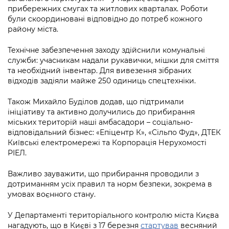
прибережних смугах та житлових кварталах. Роботи
були скоординовані відповідно до потреб кожного
району міста.
Технічне забезпечення заходу здійснили комунальні
служби: учасникам надали рукавички, мішки для сміття
та необхідний інвентар. Для вивезення зібраних
відходів задіяли майже 250 одиниць спецтехніки.
Також Михайло Буділов додав, що підтримали
ініціативу та активно долучились до прибирання
міських територій наші амбасадори – соціально-
відповідальний бізнес: «Епіцентр К», «Сільпо Фуд», ДТЕК
Київські електромережі та Корпорація Нерухомості
РІЕЛ.
Важливо зауважити, що прибирання проводили з
дотриманням усіх правил та норм безпеки, зокрема в
умовах воєнного стану.
У Департаменті територіального контролю міста Києва
нагадують, що в Києві з 17 березня
стартував
весняний