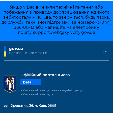
Якщо у Вас виникли технічні питання або
побажання з приводу доопрацювання Єдиного
веб-порталу м. Києва, то зверніться, будь ласка,
до служби технічної підтримки за номером: (044)
366-80-13 або напишіть на електронну
пошту
support.web@kyivcity.gov.ua
gov.ua
Державні сайти України
Офіційний портал Києва
beta
Київська міська державна адміністрація
Київська міська рада
вул. Хрещатик, 36, м. Київ, 01001