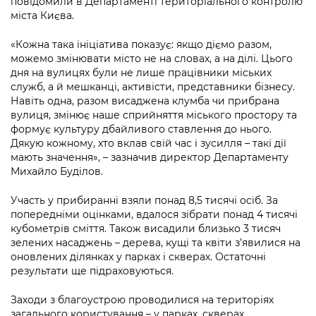
повідомили в Департаменті територіального контролю
Підприємства, установи, організації
Уряд» – місцевий рівень»
Про відкриті дані
міста Києва.
Портал Захисників та Захисниць
Kyiv International Relations
Важливе під час воєнного стану
Портал даних Києва
«Кожна така ініціатива показує: якщо діємо разом,
Безбар'єрність
можемо змінювати місто не на словах, а на ділі. Цього
Річні звіти
Публічні дашборди
дня на вулицях були не лише працівники міських
Портал послуг
служб, а й мешканці, активісти, представники бізнесу.
Гендерна політика
Навіть одна, разом висаджена клумба чи прибрана
Міський застосунок Київ Цифровий
вулиця, змінює наше сприйняття міського простору та
Безбар'єрність
формує культуру дбайливого ставлення до нього.
Важливе під час воєнного стану
Дякую кожному, хто вклав свій час і зусилля – такі дії
Київська міська військова адміністрація
мають значення», – зазначив директор Департаменту
Михайло Буділов.
Участь у прибиранні взяли понад 8,5 тисячі осіб. За
попередніми оцінками, вдалося зібрати понад 4 тисячі
кубометрів сміття. Також висадили близько 3 тисяч
зелених насаджень – дерева, кущі та квіти з’явилися на
оновлених ділянках у парках і скверах. Остаточні
результати ще підраховуються.
Заходи з благоустрою проводилися на територіях
загального користування – у парках, скверах,