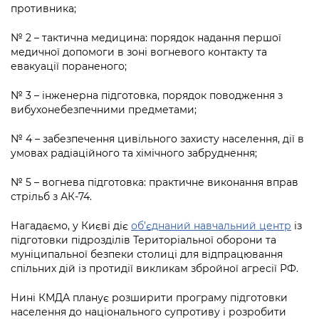
противника;
№ 2 – тактична медицина: порядок надання першої
медичної допомоги в зоні вогневого контакту та
евакуації пораненого;
№ 3 – інженерна підготовка, порядок поводження з
вибухонебезпечними предметами;
№ 4 – забезпечення цивільного захисту населення, дії в
умовах радіаційного та хімічного забруднення;
№ 5 – вогнева підготовка: практичне виконання вправ
стрільб з АК-74.
Нагадаємо, у Києві діє
об’єднаний навчальний центр
із
підготовки підрозділів Територіальної оборони та
муніципальної безпеки столиці для відпрацювання
спільних дій із протидії викликам збройної агресії РФ.
Нині КМДА планує розширити програму підготовки
населення до національного супротиву і розробити