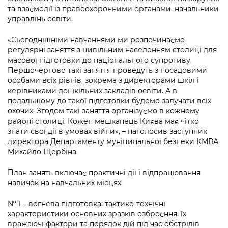
та взаємодії із правоохоронними органами, начальники
управлінь освіти.
«Сьогоднішніми навчаннями ми розпочинаємо
регулярні заняття з цивільним населенням столиці для
масової підготовки до національного супротиву.
Першочергово такі заняття проведуть з посадовими
особами всіх рівнів, зокрема з директорами шкіл і
керівниками дошкільних закладів освіти. А в
подальшому до такої підготовки будемо залучати всіх
охочих. Згодом такі заняття організуємо в кожному
районі столиці. Кожен мешканець Києва має чітко
знати свої дії в умовах війни», – наголосив заступник
директора Департаменту муніципальної безпеки КМВА
Михайло Щербіна.
План занять включає практичні дії і відпрацювання
навичок на навчальних місцях:
№ 1 – вогнева підготовка: тактико-технічні
характеристики основних зразків озброєння, їх
вражаючі фактори та порядок дій під час обстрілів