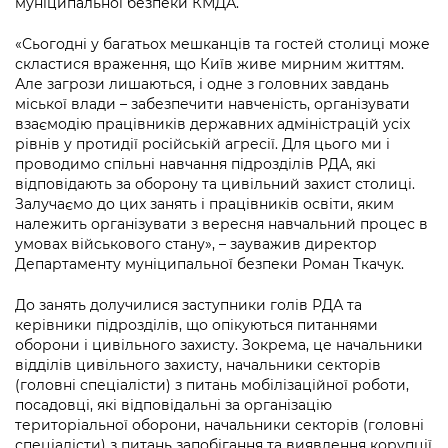
муніципальної безпеки КМДА.
Підприємства, установи, організації
Уряд» – місцевий рівень»
Про відкриті дані
Портал Захисників та Захисниць
«Сьогодні у багатьох мешканців та гостей столиці може
Kyiv International Relations
Важливе під час воєнного стану
Портал даних Києва
скластися враження, що Київ живе мирним життям.
Безбар'єрність
Але загрози лишаються, і одне з головних завдань
Річні звіти
Публічні дашборди
міської влади – забезпечити навченість, організувати
Портал послуг
взаємодію працівників державних адміністрацій усіх
Гендерна політика
рівнів у протидії російській агресії. Для цього ми і
Міський застосунок Київ Цифровий
проводимо спільні навчання підрозділів РДА, які
Безбар'єрність
відповідають за оборону та цивільний захист столиці.
Важливе під час воєнного стану
Залучаємо до цих занять і працівників освіти, яким
Київська міська військова адміністрація
належить організувати з вересня навчальний процес в
умовах військового стану», – зауважив директор
Департаменту муніципальної безпеки Роман Ткачук.
До занять долучилися заступники голів РДА та
керівники підрозділів, що опікуються питаннями
оборони і цивільного захисту. Зокрема, це начальники
відділів цивільного захисту, начальники секторів
(головні спеціалісти) з питань мобілізаційної роботи,
посадовці, які відповідальні за організацію
територіальної оборони, начальники секторів (головні
спеціалісти) з питань запобігання та виявлення корупції