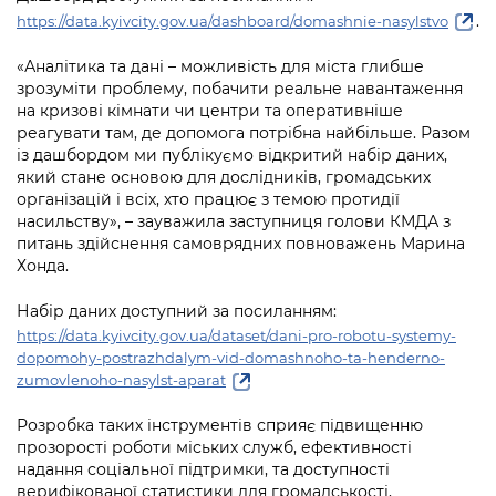
Підприємства, установи, організації
Уряд» – місцевий рівень»
.
Про відкриті дані
https://data.kyivcity.gov.ua/dashboard/domashnie-nasylstvo
Портал Захисників та Захисниць
Kyiv International Relations
Важливе під час воєнного стану
«Аналітика та дані – можливість для міста глибше
Портал даних Києва
Безбар'єрність
зрозуміти проблему, побачити реальне навантаження
Річні звіти
на кризові кімнати чи центри та оперативніше
Публічні дашборди
Портал послуг
реагувати там, де допомога потрібна найбільше. Разом
Гендерна політика
із дашбордом ми публікуємо відкритий набір даних,
Міський застосунок Київ Цифровий
який стане основою для дослідників, громадських
Безбар'єрність
організацій і всіх, хто працює з темою протидії
Важливе під час воєнного стану
насильству», – зауважила заступниця голови КМДА з
Київська міська військова адміністрація
питань здійснення самоврядних повноважень Марина
Хонда.
Набір даних доступний за посиланням:
https://data.kyivcity.gov.ua/dataset/dani-pro-robotu-systemy-
dopomohy-postrazhdalym-vid-domashnoho-ta-henderno-
zumovlenoho-nasylst-aparat
Розробка таких інструментів сприяє підвищенню
прозорості роботи міських служб, ефективності
надання соціальної підтримки, та доступності
верифікованої статистики для громадськості,