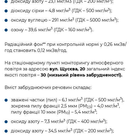
3
діоксиду азоту – 23,1 мкг/м3 (ГДК – 200 мкг/м
);
Підприємства, установи, організації
Уряд» – місцевий рівень»
Про відкриті дані
Портал Захисників та Захисниць
3
3
діоксиду сірки – 4,8 мкг/м
(ГДК – 500 мкг/м
);
Kyiv International Relations
Важливе під час воєнного стану
Портал даних Києва
3
3
оксиду вуглецю – 291 мкг/м
(ГДК – 5000 мкг/м
);
Безбар'єрність
Річні звіти
3
3
озону – 39,6 мкг/м
(ГДК – 160 мкг/м
).
Публічні дашборди
Портал послуг
Гендерна політика
Радіаційний фон** при контрольній нормі у 0,26 мкЗв/
Міський застосунок Київ Цифровий
год становить 0,12 мкЗв/год.
Безбар'єрність
Важливе під час воєнного стану
На стаціонарному пункті моніторингу атмосферного
Київська міська військова адміністрація
повітря за адресою
вул. Щусєва, 20
загальний індекс
якості повітря –
30 (низький рівень забрудненості).
Вміст забруднюючих речовин складає:
3
3
зважені частки (пил) – 6,1 мкг/м
(ГДК – 500 мкг/м
),
3
зокрема пилу фракції 2,5 мкм (PM
) – 4,0 мкг/м
,
2,5
3
пилу фракції 10 мкм (PM
) – 5,4 мкг/м
;
10
3
3
оксиду азоту – 7,3 мкг/м
(ГДК – 400 мкг/м
);
3
3
діоксиду азоту – 34,5 мкг/м
(ГДК – 200 мкг/м
);