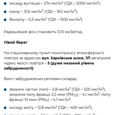
3
3
оксиду вуглецю – 274 мкг/м
(ГДК – 5000 мкг/м
);
3
3
озону – 31,6 мкг/м
(ГДК – 160 мкг/м
);
3
3
бензолу – 0,3 мкг/м
(ГДК – 1500 мкг/м
).
Радіаційний фон становить 0,10 мкЗв/год.
Лівий берег
На стаціонарному пункті моніторингу атмосферного
повітря за адресою
вул. Харківське шосе, 7/1
загальний
індекс якості повітря –
5 (дуже низький рівень
забрудненості)
.
Вміст забруднюючих речовин складає:
3
3
зважені частки (пил) – 5,8 мкг/м
(ГДК – 500 мкг/м
),
3
зокрема пилу фракції 2,5 мкм (PM
) – 4,1 мкг/м
, пилу
2,5
3
фракції 10 мкм (PM
) – 4,1 мкг/м
;
10
3
3
оксиду азоту – 12,8 мкг/м
(ГДК – 400 мкг/м
);
3
3