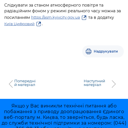
Слідкувати за станом атмосферного повітря та
радіаційним фоном у режимі реального часу можна за
посиланням
та в додатку
https://asm.kyivcity.gov.ua
.
Київ Цифровий
Надрукувати
Попередні
Наступний
й матеріал
матеріал
Якщо у Вас виникли технічні питання або
побажання з приводу доопрацювання Єдиного
веб-порталу м. Києва, то зверніться, будь ласка,
до служби технічної підтримки за номером: (044)