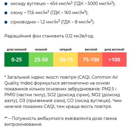
3
3
оксиду вуглецю – 454 мкг/м
(ГДК – 5000 мкг/м
);
3
3
озону – 17,6 мкг/м
(ГДК – 160 мкг/м
);
3
3
сірководню – 1,2 мкг/м
(ГДК – 8 мкг/м
).
Радіаційний фон становить 0,12 мкЗв/год.
* Загальний індекс якості повітря (CAQI, Common Air
Quality Index) формується автоматично на основі
показників кількох основних забруднювачів: PM2.5 і
PM10 (частки пилу), SO2 (діоксид сірки), NO2 (діоксид
азоту), О3 (приземний озон), CO (оксид вуглецю). Чим
нижчий показник CAQI, тим краща якість повітря.
** – Потужність амбієнтного еквівалента дози гамма
випромінювання.