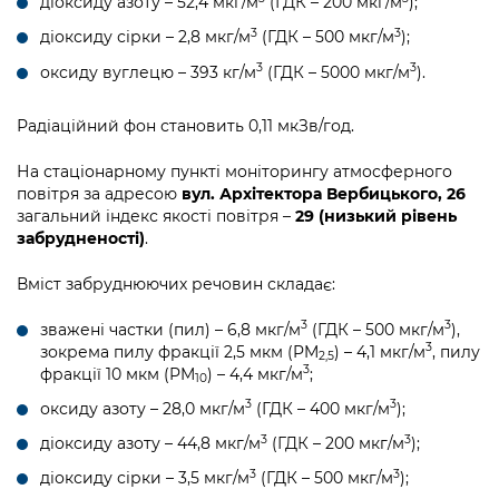
діоксиду азоту – 52,4 мкг/м
(ГДК – 200 мкг/м
);
3
3
діоксиду сірки – 2,8 мкг/м
(ГДК – 500 мкг/м
);
3
3
оксиду вуглецю – 393 кг/м
(ГДК – 5000 мкг/м
).
Радіаційний фон становить 0,11 мкЗв/год.
На стаціонарному пункті моніторингу атмосферного
повітря за адресою
вул. Архітектора Вербицького, 26
загальний індекс якості повітря –
29 (низький рівень
забрудненості)
.
Вміст забруднюючих речовин складає:
3
3
зважені частки (пил) – 6,8 мкг/м
(ГДК – 500 мкг/м
),
3
зокрема пилу фракції 2,5 мкм (PM
) – 4,1 мкг/м
, пилу
2,5
3
фракції 10 мкм (PM
) – 4,4 мкг/м
;
10
3
3
оксиду азоту – 28,0 мкг/м
(ГДК – 400 мкг/м
);
3
3
діоксиду азоту – 44,8 мкг/м
(ГДК – 200 мкг/м
);
3
3
діоксиду сірки – 3,5 мкг/м
(ГДК – 500 мкг/м
);