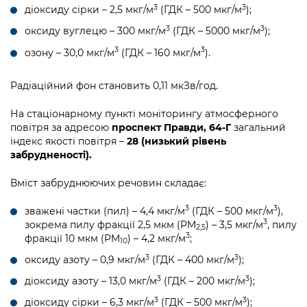
3
3
діоксиду сірки – 2,5 мкг/м
(ГДК – 500 мкг/м
);
3
3
оксиду вуглецю – 300 мкг/м
(ГДК – 5000 мкг/м
);
3
3
озону – 30,0 мкг/м
(ГДК – 160 мкг/м
).
Радіаційний фон становить 0,11 мкЗв/год.
На стаціонарному пункті моніторингу атмосферного
повітря за адресою
проспект Правди, 64-Г
загальний
індекс якості повітря –
28 (низький рівень
забрудненості).
Вміст забруднюючих речовин складає:
3
3
зважені частки (пил) – 4,4 мкг/м
(ГДК – 500 мкг/м
),
3
зокрема пилу фракції 2,5 мкм (PM
) – 3,5 мкг/м
, пилу
2,5
3
фракції 10 мкм (PM
) – 4,2 мкг/м
;
10
3
3
оксиду азоту – 0,9 мкг/м
(ГДК – 400 мкг/м
);
3
3
діоксиду азоту – 13,0 мкг/м
(ГДК – 200 мкг/м
);
3
3
діоксиду сірки – 6,3 мкг/м
(ГДК – 500 мкг/м
);