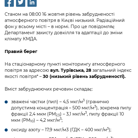
інформації
Рішення та розпорядження
Освіта та навчальні заклади
Громадська експертиза
Медіагалерея
Інформація з обмеженим доступом
Портал Послуг
Станом на 08:00 16 жовтня рівень забрудненості
Проєкти розпоряджень, що
Дороги, транспорт та парковки
Громадський бюджет
атмосферного повітря в Києві низький. Радіаційний
Підписатися на новини та анонси від
перебувають на погодженні КМВА
Подати запит онлайн
фон у всьому місті – в нормі. Про це повідомляє
КМДА / Subscribe to announcements
Навколишнє середовище міста
Консультації з громадськістю
Департамент захисту довкілля та адаптації до зміни
from the KCSA
Рішення Київради
клімату КМДА.
Проекти нормативно-правових та
Містобудування та земельні ділянки
Громадська рада
інших актів
Порядок акредитації медіа /
Контактна інформація
Правий берег
Accreditation process
Культура, спорт, дозвілля
Петиції
Нормативна база
Графік роботи та прийому громадян
На стаціонарному пункті моніторингу атмосферного
Подати журналістський запит /
Бізнес та ліцензування
повітря за адресою
вул. Турівська, 28
загальний індекс
Відкритий бюджет
Питання і відповіді про публічну
Submitting a media request
Вакансії
якості повітря* –
30 (низький рівень забрудненості).
інформацію
Фінанси та бюджет
Контактний центр
Зйомки в лікарнях в умовах воєнного
Статистика
Вміст забруднюючих речовин складає:
Порядок оскарження рішень, дій чи
стану / Rules for media coverage of
Безпека та правопорядок
Допомога учасникам АТО
бездіяльності розпорядників інформації
hospitals at work under martial law
Звернення громадян
3
зважені частки (пил) – 4,5 мкг/м
(гранично
3
допустима концентрація – 500 мкг/м
), зокрема пилу
Ритуальні послуги
Рада з питань внутрішньо переміщених
Звіти про опрацювання запитів на
Контакти для медіа / Contacts for mass
3
фракції 2,4 мкм (PM
) – 3,1 мкг/м
, пилу фракції 10
Регуляторна діяльність
осіб при Київській міській військовій
2,5
публічну інформацію
media
3
мкм (PM
) – 4,2 мкг/м
;
Іноземцям / For foreigners
10
адміністрації
Промисловість і наука Києва
3
оксиду азоту – 17,9 мкг/м3 (ГДК – 400 мкг/м
);
Інформація для споживачів
Пам'ятки культурної спадщини
«Ініціатива «Партнерство «Відкритий