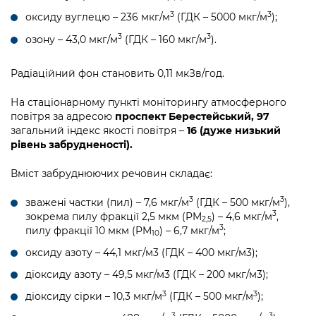
3
3
оксиду вуглецю – 236 мкг/м
(ГДК – 5000 мкг/м
);
3
3
озону – 43,0 мкг/м
(ГДК – 160 мкг/м
).
Радіаційний фон становить 0,11 мкЗв/год.
На стаціонарному пункті моніторингу атмосферного
повітря за адресою
проспект Берестейський, 97
загальний індекс якості повітря –
16 (дуже низький
рівень забрудненості).
Вміст забруднюючих речовин складає:
3
3
зважені частки (пил) – 7,6 мкг/м
(ГДК – 500 мкг/м
),
3
зокрема пилу фракції 2,5 мкм (PM
) – 4,6 мкг/м
,
2,5
3
пилу фракції 10 мкм (PM
) – 6,7 мкг/м
;
10
оксиду азоту – 44,1 мкг/м3 (ГДК – 400 мкг/м3);
діоксиду азоту – 49,5 мкг/м3 (ГДК – 200 мкг/м3);
3
3
діоксиду сірки – 10,3 мкг/м
(ГДК – 500 мкг/м
);
3
3