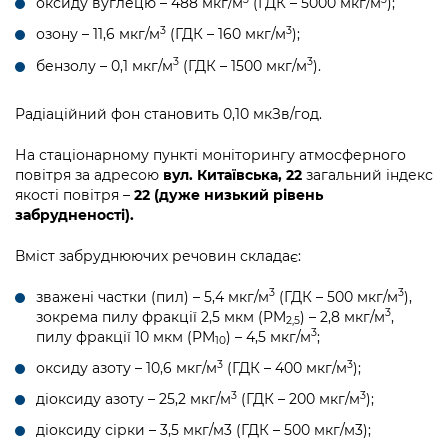
оксиду вуглецю – 488 мкг/м
(ГДК – 5000 мкг/м
);
3
3
озону – 11,6 мкг/м
(ГДК – 160 мкг/м
);
3
3
бензолу – 0,1 мкг/м
(ГДК – 1500 мкг/м
).
Радіаційний фон становить 0,10 мкЗв/год.
На стаціонарному пункті моніторингу атмосферного
повітря за адресою
вул. Китаївська, 22
загальний індекс
якості повітря –
22 (дуже низький рівень
забрудненості).
Вміст забруднюючих речовин складає:
3
3
зважені частки (пил) – 5,4 мкг/м
(ГДК – 500 мкг/м
),
3
зокрема пилу фракції 2,5 мкм (PM
) – 2,8 мкг/м
,
2,5
3
пилу фракції 10 мкм (PM
) – 4,5 мкг/м
;
10
3
3
оксиду азоту – 10,6 мкг/м
(ГДК – 400 мкг/м
);
3
3
діоксиду азоту – 25,2 мкг/м
(ГДК – 200 мкг/м
);
діоксиду сірки – 3,5 мкг/м3 (ГДК – 500 мкг/м3);