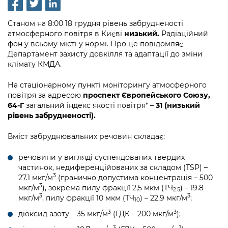
інформації
Рішення та розпорядження
Освіта та навчальні заклади
Громадська експертиза
Медіагалерея
Інформація з обмеженим доступом
Портал Послуг
Станом на 8:00 18 грудня рівень забрудненості
Проєкти розпоряджень, що
Дороги, транспорт та парковки
Громадський бюджет
атмосферного повітря в Києві
низький
.
Радіаційний
Підписатися на новини та анонси від
перебувають на погодженні КМВА
Подати запит онлайн
фон у всьому місті у нормі. Про це повідомляє
КМДА / Subscribe to announcements
Навколишнє середовище міста
Консультації з громадськістю
Департамент захисту довкілля та адаптації до зміни
from the KCSA
Рішення Київради
клімату КМДА.
Проекти нормативно-правових та
Містобудування та земельні ділянки
Громадська рада
інших актів
Порядок акредитації медіа /
Контактна інформація
На стаціонарному пункті моніторингу атмосферного
Accreditation process
Культура, спорт, дозвілля
Петиції
повітря за адресою
проспект Європейського Союзу,
Нормативна база
Графік роботи та прийому громадян
64-Г
загальний індекс якості повітря* –
31 (низький
Подати журналістський запит /
Бізнес та ліцензування
рівень забрудненості).
Відкритий бюджет
Питання і відповіді про публічну
Submitting a media request
Вакансії
інформацію
Фінанси та бюджет
Вміст забруднювальних речовин складає:
Контактний центр
Зйомки в лікарнях в умовах воєнного
Статистика
Порядок оскарження рішень, дій чи
стану / Rules for media coverage of
речовини у вигляді суспендованих твердих
Безпека та правопорядок
Допомога учасникам АТО
бездіяльності розпорядників інформації
hospitals at work under martial law
Звернення громадян
частинок, недиференційованих за складом (TSP) –
3
27.1 мкг/м
(гранично допустима концентрація – 500
Ритуальні послуги
Рада з питань внутрішньо переміщених
Звіти про опрацювання запитів на
Контакти для медіа / Contacts for mass
3
мкг/м
), зокрема пилу фракції 2,5 мкм (ТЧ
) – 19.8
Регуляторна діяльність
2.5
осіб при Київській міській військовій
публічну інформацію
3
3
media
мкг/м
, пилу фракції 10 мкм (ТЧ
) – 22.9 мкг/м
;
Іноземцям / For foreigners
10
адміністрації
Промисловість і наука Києва
3
3
діоксид азоту – 35 мкг/м
(ГДК – 200 мкг/м
);
Інформація для споживачів
Пам'ятки культурної спадщини
«Ініціатива «Партнерство «Відкритий
3
3