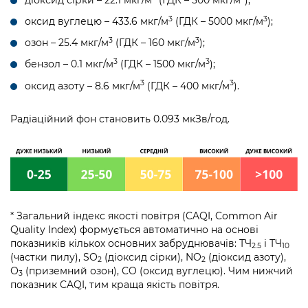
3
3
оксид вуглецю – 433.6 мкг/м
(ГДК – 5000 мкг/м
);
3
3
озон – 25.4 мкг/м
(ГДК – 160 мкг/м
);
3
3
бензол – 0.1 мкг/м
(ГДК – 1500 мкг/м
);
3
3
оксид азоту – 8.6 мкг/м
(ГДК – 400 мкг/м
).
Радіаційний фон становить 0.093 мкЗв/год.
* Загальний індекс якості повітря (CAQI, Common Air
Quality Index) формується автоматично на основі
показників кількох основних забруднювачів: ТЧ
і ТЧ
2.5
10
(частки пилу), SO
(діоксид сірки), NO
(діоксид азоту),
2
2
О
(приземний озон), CO (оксид вуглецю). Чим нижчий
3
показник CAQI, тим краща якість повітря.