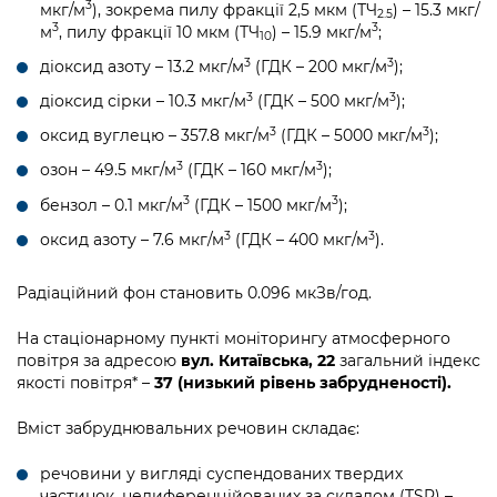
3
мкг/м
), зокрема пилу фракції 2,5 мкм (ТЧ
) – 15.3 мкг/
2.5
3
3
м
, пилу фракції 10 мкм (ТЧ
) – 15.9 мкг/м
;
10
3
3
діоксид азоту – 13.2 мкг/м
(ГДК – 200 мкг/м
);
3
3
діоксид сірки – 10.3 мкг/м
(ГДК – 500 мкг/м
);
3
3
оксид вуглецю – 357.8 мкг/м
(ГДК – 5000 мкг/м
);
3
3
озон – 49.5 мкг/м
(ГДК – 160 мкг/м
);
3
3
бензол – 0.1 мкг/м
(ГДК – 1500 мкг/м
);
3
3
оксид азоту – 7.6 мкг/м
(ГДК – 400 мкг/м
).
Радіаційний фон становить 0.096 мкЗв/год.
На стаціонарному пункті моніторингу атмосферного
повітря за адресою
вул. Китаївська, 22
загальний індекс
якості повітря* –
37 (низький рівень забрудненості).
Вміст забруднювальних речовин складає:
речовини у вигляді суспендованих твердих
частинок, недиференційованих за складом (TSP) –