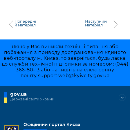
Попередні
Наступний
й матеріал
матеріал
Якщо у Вас виникли технічні питання або
побажання з приводу доопрацювання Єдиного
веб-порталу м. Києва, то зверніться, будь ласка,
до служби технічної підтримки за номером: (044)
366-80-13 або напишіть на електронну
пошту
support.web@kyivcity.gov.ua
gov.ua
Державні сайти України
Офіційний портал Києва