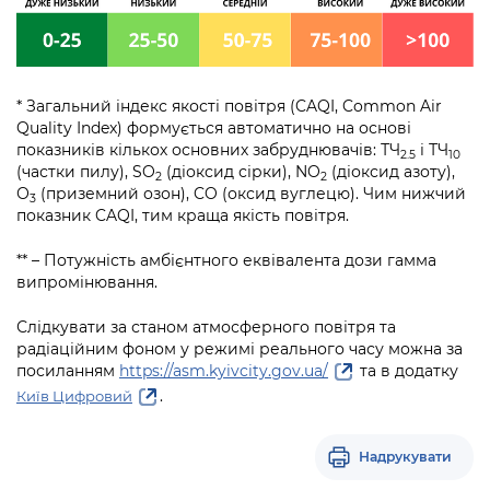
* Загальний індекс якості повітря (CAQI, Common Air
Quality Index) формується автоматично на основі
показників кількох основних забруднювачів: ТЧ
і ТЧ
2.5
10
(частки пилу), SO
(діоксид сірки), NO
(діоксид азоту),
2
2
О
(приземний озон), CO (оксид вуглецю). Чим нижчий
3
показник CAQI, тим краща якість повітря.
** – Потужність амбієнтного еквівалента дози гамма
випромінювання.
Слідкувати за станом атмосферного повітря та
радіаційним фоном у режимі реального часу можна за
посиланням
https://asm.kyivcity.gov.ua/
та в додатку
.
Київ Цифровий
Надрукувати