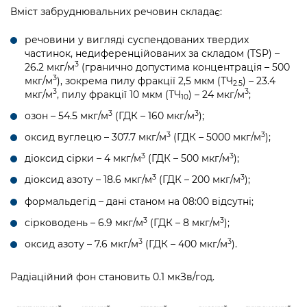
Вміст забруднювальних речовин складає:
речовини у вигляді суспендованих твердих
частинок, недиференційованих за складом (TSP) –
3
26.2 мкг/м
(гранично допустима концентрація – 500
3
мкг/м
), зокрема пилу фракції 2,5 мкм (ТЧ
) – 23.4
2.5
3
3
мкг/м
, пилу фракції 10 мкм (ТЧ
) – 24 мкг/м
;
10
3
3
озон – 54.5 мкг/м
(ГДК – 160 мкг/м
);
3
3
оксид вуглецю – 307.7 мкг/м
(ГДК – 5000 мкг/м
);
3
3
діоксид сірки – 4 мкг/м
(ГДК – 500 мкг/м
);
3
3
діоксид азоту – 18.6 мкг/м
(ГДК – 200 мкг/м
);
формальдегід – дані станом на 08:00 відсутні;
3
3
сірководень – 6.9 мкг/м
(ГДК – 8 мкг/м
);
3
3
оксид азоту – 7.6 мкг/м
(ГДК – 400 мкг/м
).
Радіаційний фон становить 0.1 мкЗв/год.