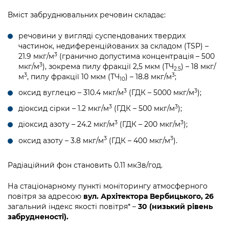
Вміст забруднювальних речовин складає:
речовини у вигляді суспендованих твердих
частинок, недиференційованих за складом (TSP) –
3
21.9 мкг/м
(гранично допустима концентрація – 500
3
мкг/м
), зокрема пилу фракції 2,5 мкм (ТЧ
) – 18 мкг/
2.5
3
3
м
, пилу фракції 10 мкм (ТЧ
) – 18.8 мкг/м
;
10
3
3
оксид вуглецю – 310.4 мкг/м
(ГДК – 5000 мкг/м
);
3
3
діоксид сірки – 1.2 мкг/м
(ГДК – 500 мкг/м
);
3
3
діоксид азоту – 24.2 мкг/м
(ГДК – 200 мкг/м
);
3
3
оксид азоту – 3.8 мкг/м
(ГДК – 400 мкг/м
).
Радіаційний фон становить 0.11 мкЗв/год.
На стаціонарному пункті моніторингу атмосферного
повітря за адресою
вул. Архітектора Вербицького, 26
загальний індекс якості повітря* –
30 (низький рівень
забрудненості).