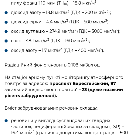
Підприємства, установи, організації
3
пилу фракції 10 мкм (ТЧ
) – 18.8 мкг/м
;
Уряд» – місцевий рівень»
10
Про відкриті дані
Портал Захисників та Захисниць
3
3
діоксид азоту – 18.8 мкг/м
(ГДК – 200 мкг/м
);
Kyiv International Relations
Важливе під час воєнного стану
Портал даних Києва
3
3
Безбар'єрність
діоксид сірки – 4.4 мкг/м
(ГДК – 500 мкг/м
);
Річні звіти
3
3
Публічні дашборди
оксид вуглецю – 274.9 мкг/м
(ГДК – 5000 мкг/м
);
Портал послуг
Гендерна політика
3
3
озон – 48.1 мкг/м
(ГДК – 160 мкг/м
);
Міський застосунок Київ Цифровий
3
3
оксид азоту – 1.7 мкг/м
(ГДК – 400 мкг/м
).
Безбар'єрність
Важливе під час воєнного стану
Радіаційний фон становить 0.108 мкЗв/год.
Київська міська військова адміністрація
На стаціонарному пункті моніторингу атмосферного
повітря за адресою
проспект Берестейський, 97
загальний індекс якості повітря* –
23 (дуже низький
рівень забрудненості).
Вміст забруднювальних речовин складає:
речовини у вигляді суспендованих твердих
частинок, недиференційованих за складом (TSP) –
3
16.4 мкг/м
(гранично допустима концентрація – 500