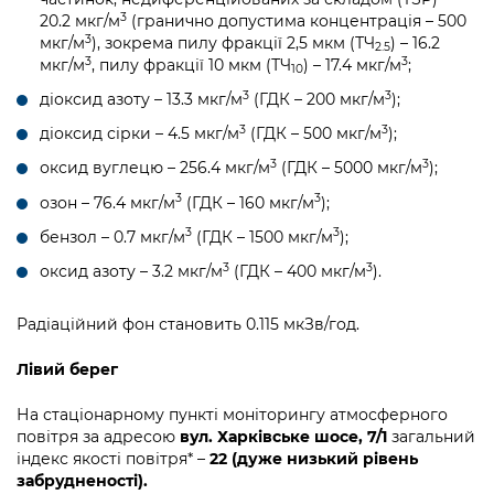
3
20.2 мкг/м
(гранично допустима концентрація – 500
3
мкг/м
), зокрема пилу фракції 2,5 мкм (ТЧ
) – 16.2
2.5
3
3
мкг/м
, пилу фракції 10 мкм (ТЧ
) – 17.4 мкг/м
;
10
3
3
діоксид азоту – 13.3 мкг/м
(ГДК – 200 мкг/м
);
3
3
діоксид сірки – 4.5 мкг/м
(ГДК – 500 мкг/м
);
3
3
оксид вуглецю – 256.4 мкг/м
(ГДК – 5000 мкг/м
);
3
3
озон – 76.4 мкг/м
(ГДК – 160 мкг/м
);
3
3
бензол – 0.7 мкг/м
(ГДК – 1500 мкг/м
);
3
3
оксид азоту – 3.2 мкг/м
(ГДК – 400 мкг/м
).
Радіаційний фон становить 0.115 мкЗв/год.
Лівий берег
На стаціонарному пункті моніторингу атмосферного
повітря за адресою
вул. Харківське шосе, 7/1
загальний
індекс якості повітря* –
22 (дуже низький рівень
забрудненості).