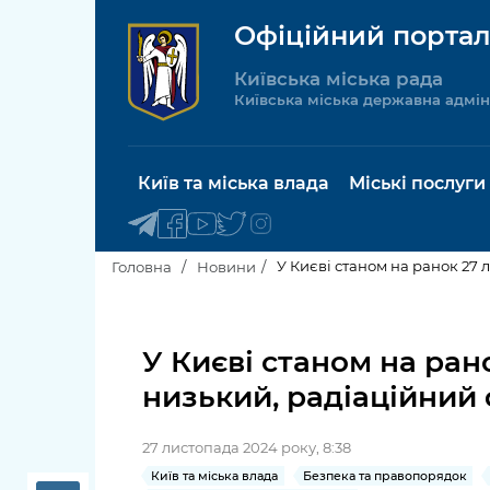
Офіційний портал
Київська міська рада
Київська міська державна адмін
Київ та міська влада
Міські послуги
У Києві станом на ранок 27 
Головна
Новини
Київський міський голова
Будинок 
послуги
У Києві станом на ран
Київська міська рада
низький, радіаційний 
Пільги, су
Про Київ
соціальн
27 листопада 2024 року, 8:38
Керівництво КМДА
Паспорт, 
Київ та міська влада
Безпека та правопорядок