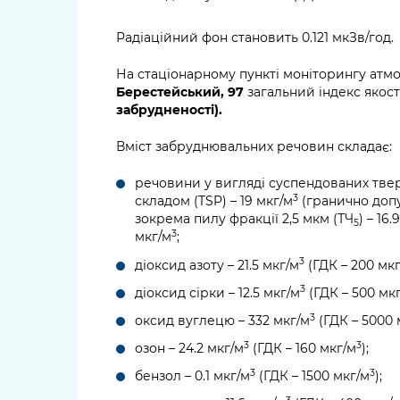
Радіаційний фон становить 0.121 мкЗв/год.
На стаціонарному пункті моніторингу атм
Берестейський, 97
загальний індекс якост
забрудненості).
Вміст забруднювальних речовин складає:
речовини у вигляді суспендованих тве
3
складом (TSP) – 19 мкг/м
(гранично допу
зокрема пилу фракції 2,5 мкм (ТЧ
) – 16.
5
3
мкг/м
;
3
діоксид азоту – 21.5 мкг/м
(ГДК – 200 мк
3
діоксид сірки – 12.5 мкг/м
(ГДК – 500 мк
3
оксид вуглецю – 332 мкг/м
(ГДК – 5000 
3
3
озон – 24.2 мкг/м
(ГДК – 160 мкг/м
);
3
3
бензол – 0.1 мкг/м
(ГДК – 1500 мкг/м
);