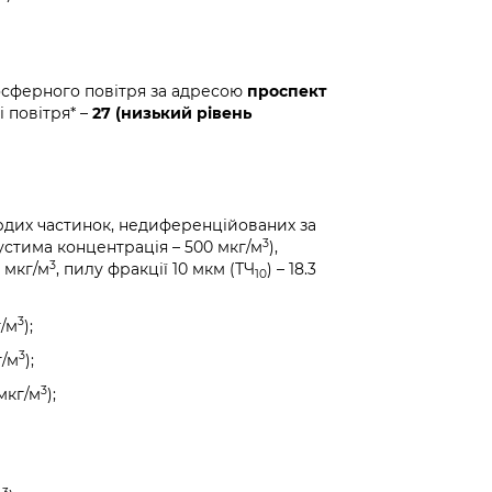
осферного повітря за адресою
проспект
і повітря* –
27 (низький рівень
рдих частинок, недиференційованих за
3
стима концентрація – 500 мкг/м
),
3
9 мкг/м
, пилу фракції 10 мкм (ТЧ
) – 18.3
10
3
г/м
);
3
г/м
);
3
мкг/м
);