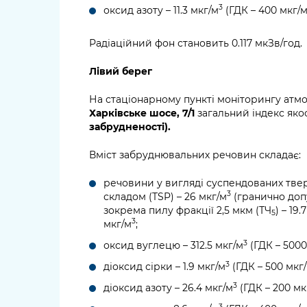
3
оксид азоту – 11.3 мкг/м
(ГДК – 400 мкг/
Радіаційний фон становить 0.117 мкЗв/год.
Лівий берег
На стаціонарному пункті моніторингу атм
Харківське шосе, 7/1
загальний індекс якос
забрудненості).
Вміст забруднювальних речовин складає:
речовини у вигляді суспендованих тве
3
складом (TSP) – 26 мкг/м
(гранично доп
зокрема пилу фракції 2,5 мкм (ТЧ
) – 19.
5
3
мкг/м
;
3
оксид вуглецю – 312.5 мкг/м
(ГДК – 5000
3
діоксид сірки – 1.9 мкг/м
(ГДК – 500 мкг
3
діоксид азоту – 26.4 мкг/м
(ГДК – 200 мк
3