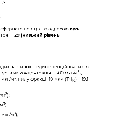
3
м
).
.
осферного повітря за адресою
вул.
ітря* –
29 (низький рівень
рдих частинок, недиференційованих за
3
пустима концентрація – 500 мкг/м
),
3
4 мкг/м
, пилу фракції 10 мкм (ТЧ
) – 19.1
10
3
г/м
);
3
/м
);
3
 мкг/м
);