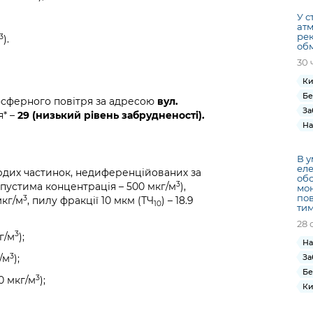
У с
атм
рек
3
).
обм
30 
Ки
Бе
осферного повітря за адресою
вул.
За
я* –
29 (низький рівень забрудненості).
На
В у
еле
рдих частинок, недиференційованих за
обс
3
пустима концентрація – 500 мкг/м
),
мон
пов
3
 мкг/м
, пилу фракції 10 мкм (ТЧ
) – 18.9
10
ти
28 
3
г/м
);
На
3
За
/м
);
Бе
3
0 мкг/м
);
Ки