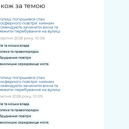
жет
Річні звіти
Києва
журналіст
міській військовій
coverage
акож за темою
Портал послуг
док
и та
ський
адміністрації
of
нтр
Гендерна політика
Публічні
рження
и від
запит /
hospitals
толиці погіршився стан
Міський застосунок Київ
дашборди
ь, дій чи
 /
«Ініціатива
Submitting
осферного повітря: киянам
at work
Безбар'єрність
Цифровий
омендують зачинити вікна та
яльності
ribe
«Партнерство
a media
under
ежити перебування на вулиці
рядників
«Відкритий Уряд» –
request
martial law
серпня 2026 року, 10:08
Київська міська військова
Важливе під час
мації
unce
місцевий рівень»
адміністрація
воєнного стану
їв та міська влада
s
Контакти
зпека та правопорядок
 про
Важливе під час
the
для медіа
бруднення повітря
цювання
воєнного стану
/ Contacts
вколишнє середовище міста
ів на
for mass
чну
media
толиці погіршився стан
рмацію
осферного повітря: киянам
омендують зачинити вікна та
ежити перебування на вулиці
липня 2026 року, 10:09
їв та міська влада
зпека та правопорядок
бруднення повітря
вколишнє середовище міста