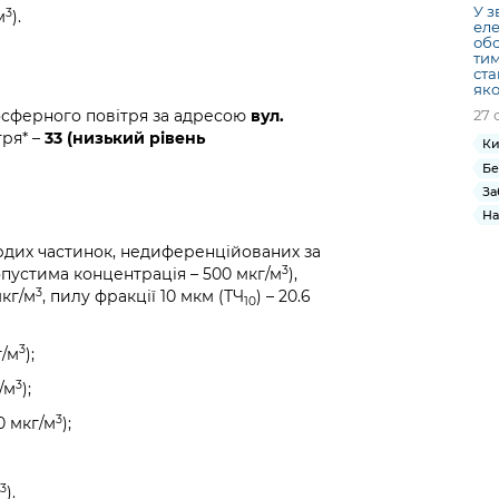
У з
3
м
).
еле
обс
тим
ста
яко
27 
осферного повітря за адресою
вул.
тря* –
33 (низький рівень
Ки
Бе
За
На
рдих частинок, недиференційованих за
3
пустима концентрація – 500 мкг/м
),
3
мкг/м
, пилу фракції 10 мкм (ТЧ
) – 20.6
10
3
г/м
);
3
/м
);
3
0 мкг/м
);
3
).