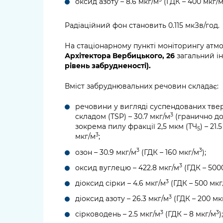
оксид азоту – 8.6 мкг/м
(ГДК – 400 мкг/
Радіаційний фон становить 0.115 мкЗв/год.
На стаціонарному пункті моніторингу атм
Архітектора Вербицького, 26
загальний ін
рівень забрудненості).
Вміст забруднювальних речовин складає:
речовини у вигляді суспендованих тве
3
складом (TSP) – 30.7 мкг/м
(гранично до
зокрема пилу фракції 2,5 мкм (ТЧ
) – 21.
5
3
мкг/м
;
3
3
озон – 30.9 мкг/м
(ГДК – 160 мкг/м
);
3
оксид вуглецю – 422.8 мкг/м
(ГДК – 500
3
діоксид сірки – 4.6 мкг/м
(ГДК – 500 мкг
3
діоксид азоту – 26.3 мкг/м
(ГДК – 200 мк
3
3
сірководень – 2.5 мкг/м
(ГДК – 8 мкг/м
);