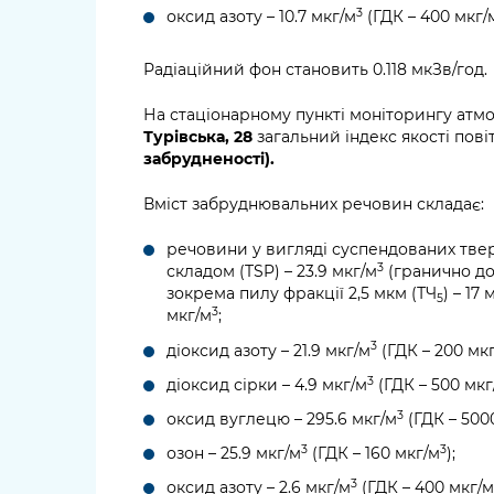
3
оксид азоту – 10.7 мкг/м
(ГДК – 400 мкг/
Радіаційний фон становить 0.118 мкЗв/год.
На стаціонарному пункті моніторингу атм
Турівська, 28
загальний індекс якості пові
забрудненості).
Вміст забруднювальних речовин складає:
речовини у вигляді суспендованих тве
3
складом (TSP) – 23.9 мкг/м
(гранично до
зокрема пилу фракції 2,5 мкм (ТЧ
) – 17 
5
3
мкг/м
;
3
діоксид азоту – 21.9 мкг/м
(ГДК – 200 мк
3
діоксид сірки – 4.9 мкг/м
(ГДК – 500 мкг
3
оксид вуглецю – 295.6 мкг/м
(ГДК – 500
3
3
озон – 25.9 мкг/м
(ГДК – 160 мкг/м
);
3
оксид азоту – 2.6 мкг/м
(ГДК – 400 мкг/м