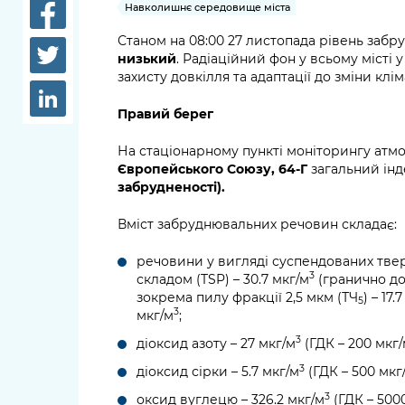
довідки
Навколишнє середовище міста
Структура
Станом на 08:00 27 листопада рівень забр
Лікарні 
низький
. Радіаційний фон у всьому місті
Рішення та розпорядження
захисту довкілля та адаптації до зміни клі
Освіта та
Проєкти розпоряджень, що
заклади
Правий берег
перебувають на погодженні
КМВА
Дороги, 
На стаціонарному пункті моніторингу атм
парковки
Європейського Союзу, 64-Г
загальний інд
забрудненості).
Навколи
Вміст забруднювальних речовин складає:
середови
речовини у вигляді суспендованих тве
3
складом (TSP) – 30.7 мкг/м
(гранично до
зокрема пилу фракції 2,5 мкм (ТЧ
) – 17.
5
3
мкг/м
;
3
діоксид азоту – 27 мкг/м
(ГДК – 200 мкг
3
діоксид сірки – 5.7 мкг/м
(ГДК – 500 мкг
3
оксид вуглецю – 326.2 мкг/м
(ГДК – 500