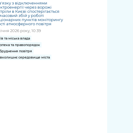
в'язку з відключеннями
ктроенергії через ворожі
тріли в Києві спостерігається
часовий збій у роботі
ціонарних пунктів моніторингу
сті атмосферного повітря
січня 2026 року, 10:39
їв та міська влада
зпека та правопорядок
бруднення повітря
вколишнє середовище міста