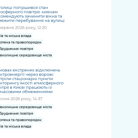
толиці погіршився стан
осферного повітря: киянам
омендують зачинити вікна та
ежити перебування на вулиці
червня 2026 року, 12:20
їв та міська влада
зпека та правопорядок
бруднення повітря
вколишнє середовище міста
мовах екстрених відключень
ктроенергії через ворожі
тріли стаціонарні пункти
іторингу якості атмосферного
ітря в Києві працюють із
мчасовими обмеженнями
січня 2026 року, 14:37
вколишнє середовище міста
бруднення повітря
зпека та правопорядок
їв та міська влада