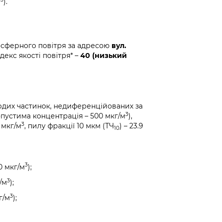
м
).
осферного повітря за адресою
вул.
декс якості повітря* –
40 (низький
рдих частинок, недиференційованих за
3
пустима концентрація – 500 мкг/м
),
3
5 мкг/м
, пилу фракції 10 мкм (ТЧ
) – 23.9
10
3
0 мкг/м
);
3
/м
);
3
г/м
);