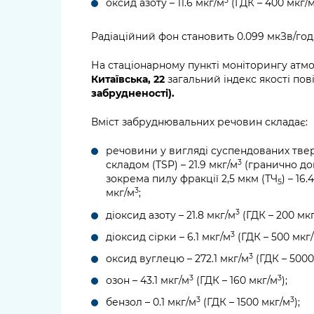
3
оксид азоту – 11.6 мкг/м
(ГДК – 400 мкг/
Радіаційний фон становить 0.099 мкЗв/год
На стаціонарному пункті моніторингу атм
Китаївська, 22
загальний індекс якості пов
забрудненості).
Вміст забруднювальних речовин складає:
речовини у вигляді суспендованих тве
3
складом (TSP) – 21.9 мкг/м
(гранично до
зокрема пилу фракції 2,5 мкм (ТЧ
) – 16.
5
3
мкг/м
;
3
діоксид азоту – 21.8 мкг/м
(ГДК – 200 мк
3
діоксид сірки – 6.1 мкг/м
(ГДК – 500 мкг
3
оксид вуглецю – 272.1 мкг/м
(ГДК – 5000
3
3
озон – 43.1 мкг/м
(ГДК – 160 мкг/м
);
3
3
бензол – 0.1 мкг/м
(ГДК – 1500 мкг/м
);