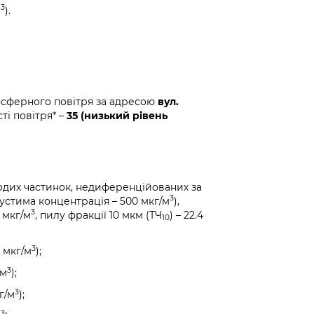
3
м
).
осферного повітря за адресою
вул.
ті повітря* –
35 (низький рівень
рдих частинок, недиференційованих за
3
устима концентрація – 500 мкг/м
),
3
7 мкг/м
, пилу фракції 10 мкм (ТЧ
) – 22.4
10
3
 мкг/м
);
3
/м
);
3
г/м
);
3