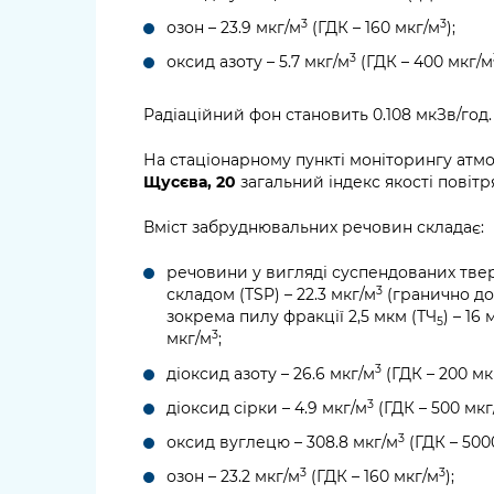
3
3
озон – 23.9 мкг/м
(ГДК – 160 мкг/м
);
3
оксид азоту – 5.7 мкг/м
(ГДК – 400 мкг/м
Радіаційний фон становить 0.108 мкЗв/год.
На стаціонарному пункті моніторингу атм
Щусєва, 20
загальний індекс якості повітр
Вміст забруднювальних речовин складає:
речовини у вигляді суспендованих тве
3
складом (TSP) – 22.3 мкг/м
(гранично до
зокрема пилу фракції 2,5 мкм (ТЧ
) – 16
5
3
мкг/м
;
3
діоксид азоту – 26.6 мкг/м
(ГДК – 200 мк
3
діоксид сірки – 4.9 мкг/м
(ГДК – 500 мкг
3
оксид вуглецю – 308.8 мкг/м
(ГДК – 500
3
3
озон – 23.2 мкг/м
(ГДК – 160 мкг/м
);