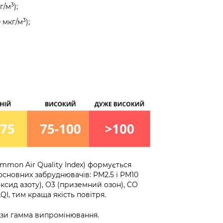
3
г/м
);
3
 мкг/м
);
ommon Air Quality Index) формується
основних забруднювачів: PM2.5 і PM10
іоксид азоту), О3 (приземний озон), CO
I, тим краща якість повітря.
дози гамма випромінювання.