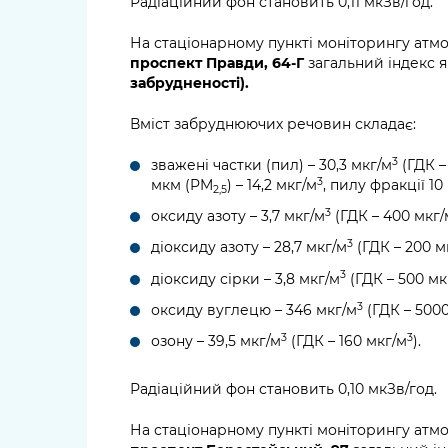
Радіаційний фон становить 0,11 мкЗв/год.
На стаціонарному пункті моніторингу атм
проспект Правди, 64-Г
загальний індекс я
забрудненості).
Вміст забруднюючих речовин складає:
3
зважені частки (пил) – 30,3 мкг/м
(ГДК –
3
мкм (PM
) – 14,2 мкг/м
, пилу фракції 1
2,5
3
оксиду азоту – 3,7 мкг/м
(ГДК – 400 мкг/
3
діоксиду азоту – 28,7 мкг/м
(ГДК – 200 м
3
діоксиду сірки – 3,8 мкг/м
(ГДК – 500 мк
3
оксиду вуглецю – 346 мкг/м
(ГДК – 500
3
3
озону – 39,5 мкг/м
(ГДК – 160 мкг/м
).
Радіаційний фон становить 0,10 мкЗв/год.
На стаціонарному пункті моніторингу атм