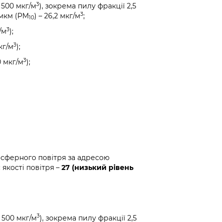
3
 500 мкг/м
), зокрема пилу фракції 2,5
3
 мкм (PM
) – 26,2 мкг/м
;
10
3
/м
);
3
кг/м
);
3
0 мкг/м
);
осферного повітря за адресою
якості повітря –
27 (низький рівень
3
 500 мкг/м
), зокрема пилу фракції 2,5