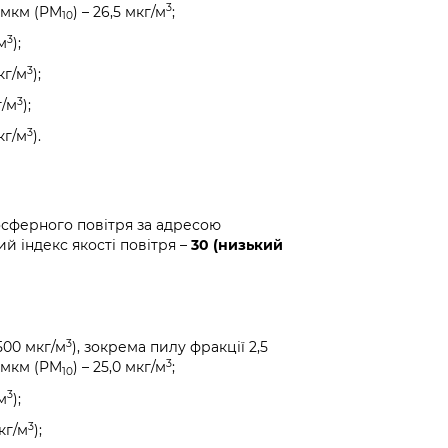
3
0 мкм (PM
) – 26,5 мкг/м
;
10
3
м
);
3
кг/м
);
3
г/м
);
3
кг/м
).
осферного повітря за адресою
й індекс якості повітря –
30 (низький
3
500 мкг/м
), зокрема пилу фракції 2,5
3
0 мкм (PM
) – 25,0 мкг/м
;
10
3
м
);
3
кг/м
);