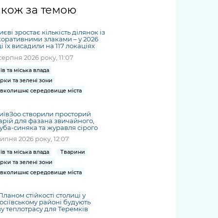
жет
Річні звіти
Києва
журналіст
міській військовій
coverage
акож за темою
Портал послуг
док
и та
ський
адміністрації
of
нтр
Гендерна політика
Публічні
рження
и від
запит /
hospitals
иєві зростає кількість ділянок із
Міський застосунок Київ
дашборди
ь, дій чи
 /
«Ініціатива
Submitting
оративними злаками – у 2026
at work
Безбар'єрність
Цифровий
і їх висадили на 117 локаціях
яльності
ribe
«Партнерство
a media
under
серпня 2026 року, 11:07
рядників
«Відкритий Уряд» –
request
martial law
Київська міська військова
Важливе під час
мації
unce
місцевий рівень»
їв та міська влада
адміністрація
воєнного стану
рки та зелені зони
s
Контакти
 про
Важливе під час
вколишнє середовище міста
the
для медіа
цювання
воєнного стану
/ Contacts
ів на
иївЗоо створили просторий
for mass
арій для фазана звичайного,
чну
уба-синяка та журавля сірого
media
рмацію
липня 2026 року, 12:07
їв та міська влада
Тварини
рки та зелені зони
вколишнє середовище міста
Планом стійкості столиці у
осіївському районі будують
у теплотрасу для Теремків