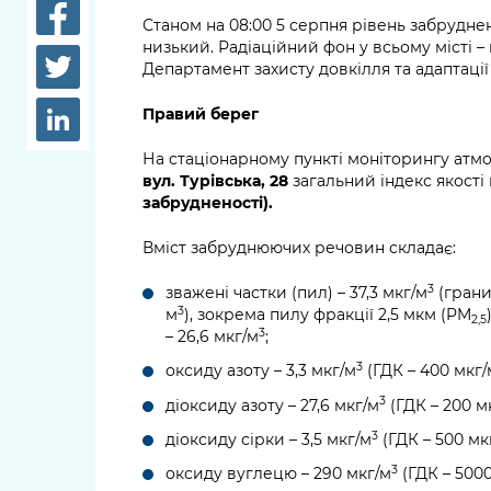
довідки
Станом на 08:00 5 серпня рівень забрудне
Структура
низький. Радіаційний фон у всьому місті –
Лікарні 
Департамент захисту довкілля та адаптації
Рішення та розпорядження
Освіта та
Правий берег
Проєкти розпоряджень, що
заклади
перебувають на погодженні
На стаціонарному пункті моніторингу атм
КМВА
Дороги, 
вул. Турівська, 28
загальний індекс якості 
парковки
забрудненості).
Навколи
Вміст забруднюючих речовин складає:
середови
3
зважені частки (пил) – 37,3 мкг/м
(грани
3
м
), зокрема пилу фракції 2,5 мкм (PM
2,5
3
– 26,6 мкг/м
;
3
оксиду азоту – 3,3 мкг/м
(ГДК – 400 мкг/
3
діоксиду азоту – 27,6 мкг/м
(ГДК – 200 м
3
діоксиду сірки – 3,5 мкг/м
(ГДК – 500 мк
3
оксиду вуглецю – 290 мкг/м
(ГДК – 500