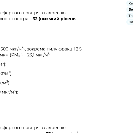
Ки
Бе
осферного повітря за адресою
Тв
кості повітря –
32 (низький рівень
На
3
 500 мкг/м
), зокрема пилу фракції 2,5
3
0 мкм (PM
) – 23,1 мкг/м
;
10
3
м
);
3
кг/м
);
3
г/м
);
3
0 мкг/м
);
осферного повітря за адресою