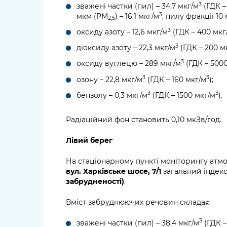
3
зважені частки (пил) – 34,7 мкг/м
(ГДК –
3
мкм (PM
) – 16,1 мкг/м
, пилу фракції 10
2,5
3
оксиду азоту – 12,6 мкг/м
(ГДК – 400 мкг
3
діоксиду азоту – 22,3 мкг/м
(ГДК – 200 м
3
оксиду вуглецю – 289 мкг/м
(ГДК – 500
3
3
озону – 22,8 мкг/м
(ГДК – 160 мкг/м
);
3
3
бензолу – 0,3 мкг/м
(ГДК – 1500 мкг/м
).
Радіаційний фон становить 0,10 мкЗв/год.
Лівий берег
На стаціонарному пункті моніторингу атм
вул. Харківське шосе, 7/1
загальний індекс 
забрудненості)
.
Вміст забруднюючих речовин складає:
3
зважені частки (пил) – 38,4 мкг/м
(ГДК –