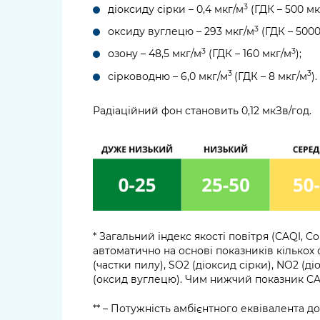
3
діоксиду сірки – 0,4 мкг/м
(ГДК – 500 мк
3
оксиду вуглецю – 293 мкг/м
(ГДК – 5000
3
3
озону – 48,5 мкг/м
(ГДК – 160 мкг/м
);
3
3
сірководню – 6,0 мкг/м
(ГДК – 8 мкг/м
).
Радіаційний фон становить 0,12 мкЗв/год.
* Загальний індекс якості повітря (CAQI, C
автоматично на основі показників кількох 
(частки пилу), SO2 (діоксид сірки), NO2 (д
(оксид вуглецю). Чим нижчий показник CAQ
** – Потужність амбієнтного еквівалента 