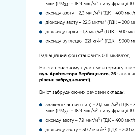
3
мкм (PM
) – 16,9 мкг/м
, пилу фракції 1
2,5
3
оксиду азоту – 2,3 мкг/м
(ГДК – 400 мкг/
3
діоксиду азоту – 22,5 мкг/м
(ГДК – 200 м
3
діоксиду сірки – 1,3 мкг/м
(ГДК – 500 мк
3
оксиду вуглецю –221 кг/м
(ГДК – 5000 м
Радіаційний фон становить 0,11 мкЗв/год.
На стаціонарному пункті моніторингу атм
вул. Архітектора Вербицького, 26
загальни
рівень забрудненості)
.
Вміст забруднюючих речовин складає:
3
зважені частки (пил) – 31,1 мкг/м
(ГДК – 
3
мкм (PM
) – 18,9 мкг/м
, пилу фракції 1
2,5
3
оксиду азоту – 7,9 мкг/м
(ГДК – 400 мкг/
3
діоксиду азоту – 30,2 мкг/м
(ГДК – 200 м