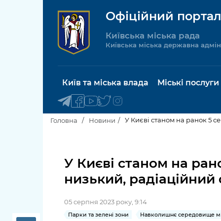
Офіційний портал
Київська міська рада
Київська міська державна адмін
Київ та міська влада
Міські послуги
У Києві станом на ранок 5 с
Головна
Новини
Київський міський голова
Будинок 
послуги
У Києві станом на ран
Київська міська рада
низький, радіаційний 
Пільги, су
Про Київ
соціальн
05 серпня 2023 року, 9:14
Керівництво КМДА
Паспорт, 
Парки та зелені зони
Навколишнє середовище мі