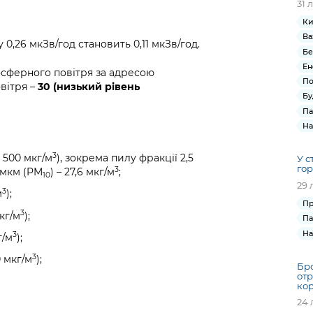
31 
Ки
Ва
0,26 мкЗв/год становить 0,11 мкЗв/год.
Бе
Ен
осферного повітря за адресою
По
овітря –
30 (низький рівень
Бу
Па
На
3
 500 мкг/м
), зокрема пилу фракції 2,5
У с
гор
3
0 мкм (PM
) – 27,6 мкг/м
;
10
29 
3
м
);
Пр
3
кг/м
);
Па
На
3
г/м
);
3
 мкг/м
);
Бро
отр
кор
24 