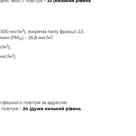
декс якості повітря –
33 (низький рівень
3
 500 мкг/м
), зокрема пилу фракції 2,5
3
0 мкм (PM
) – 26,8 мкг/м
;
10
3
г/м
);
3
 мкг/м
);
осферного повітря за адресою
 повітря –
24 (дуже низький рівень