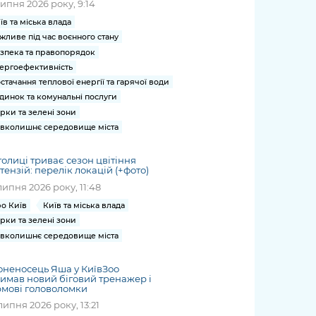
липня 2026 року, 9:14
їв та міська влада
жливе під час воєнного стану
зпека та правопорядок
ергоефективність
стачання теплової енергії та гарячої води
динок та комунальні послуги
рки та зелені зони
вколишнє середовище міста
толиці триває сезон цвітіння
тензій: перелік локацій (+фото)
липня 2026 року, 11:48
о Київ
Київ та міська влада
рки та зелені зони
вколишнє середовище міста
неносець Яша у КиївЗоо
имав новий біговий тренажер і
мові головоломки
липня 2026 року, 13:21