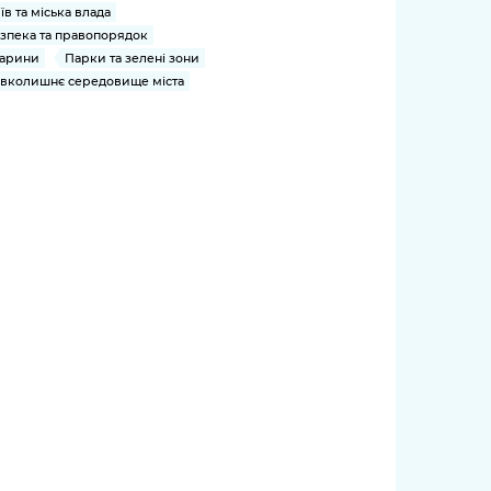
їв та міська влада
зпека та правопорядок
арини
Парки та зелені зони
вколишнє середовище міста