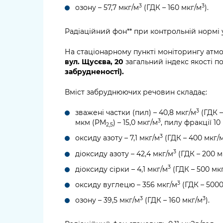
3
3
озону – 57,7 мкг/м
(ГДК – 160 мкг/м
).
Радіаційний фон** при контрольній нормі у 
На стаціонарному пункті моніторингу атм
вул. Щусєва, 20
загальний індекс якості п
забрудненості).
Вміст забруднюючих речовин складає:
3
зважені частки (пил) – 40,8 мкг/м
(ГДК –
3
мкм (PM
) – 15,0 мкг/м
, пилу фракції 1
2,5
3
оксиду азоту – 7,1 мкг/м
(ГДК – 400 мкг/
3
діоксиду азоту – 42,4 мкг/м
(ГДК – 200 м
3
діоксиду сірки – 4,1 мкг/м
(ГДК – 500 мк
3
оксиду вуглецю – 356 мкг/м
(ГДК – 5000
3
3
озону – 39,5 мкг/м
(ГДК – 160 мкг/м
).