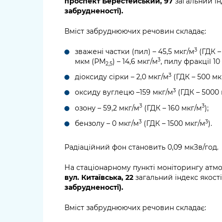
проспект Берестейський, 97
загальний ін
забрудненості).
Вміст забруднюючих речовин складає:
3
зважені частки (пил) – 45,5 мкг/м
(ГДК –
3
мкм (PM
) – 14,6 мкг/м
, пилу фракції 1
2,5
3
діоксиду сірки – 2,0 мкг/м
(ГДК – 500 мк
3
оксиду вуглецю –159 мкг/м
(ГДК – 5000
3
3
озону – 59,2 мкг/м
(ГДК – 160 мкг/м
);
3
3
бензолу – 0 мкг/м
(ГДК – 1500 мкг/м
).
Радіаційний фон становить 0,09 мкЗв/год.
На стаціонарному пункті моніторингу атм
вул. Китаївська, 22
загальний індекс якості
забрудненості).
Вміст забруднюючих речовин складає: