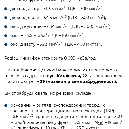
10
3
3
діоксид азоту – 31.3 мкг/м
(ГДК – 200 мкг/м
);
3
3
діоксид сірки – 54.5 мкг/м
(ГДК – 500 мкг/м
);
3
3
оксид вуглецю – 484 мкг/м
(ГДК – 5000 мкг/м
);
3
3
озон – 25.5 мкг/м
(ГДК – 160 мкг/м
);
3
3
оксид азоту – 33.3 мкг/м
(ГДК – 400 мкг/м
).
Радіаційний фон становить 0.099 мкЗв/год.
На стаціонарному пункті моніторингу атмосферного
повітря за адресою
вул. Китаївська, 22
загальний індекс
якості повітря* –
29 (низький рівень забрудненості).
Вміст забруднювальних речовин складає:
речовини у вигляді суспендованих твердих
частинок, недиференційованих за складом (TSP) –
3
26.5 мкг/м
(гранично допустима концентрація – 500
3
мкг/м
), зокрема пилу фракції 2,5 мкм (ТЧ
) – 19 мкг/
2.5
3
3
м
, пилу фракції 10 мкм (ТЧ
) – 23.2 мкг/м
;