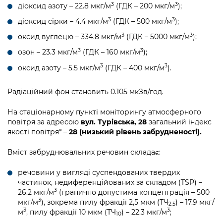
3
3
діоксид азоту – 22.8 мкг/м
(ГДК – 200 мкг/м
);
3
3
діоксид сірки – 4.4 мкг/м
(ГДК – 500 мкг/м
);
3
3
оксид вуглецю – 334.8 мкг/м
(ГДК – 5000 мкг/м
);
3
3
озон – 23.3 мкг/м
(ГДК – 160 мкг/м
);
3
3
оксид азоту – 5.5 мкг/м
(ГДК – 400 мкг/м
).
Радіаційний фон становить 0.105 мкЗв/год.
На стаціонарному пункті моніторингу атмосферного
повітря за адресою
вул. Турівська, 28
загальний індекс
якості повітря* –
28 (низький рівень забрудненості).
Вміст забруднювальних речовин складає:
речовини у вигляді суспендованих твердих
частинок, недиференційованих за складом (TSP) –
3
26.2 мкг/м
(гранично допустима концентрація – 500
3
мкг/м
), зокрема пилу фракції 2,5 мкм (ТЧ
) – 17.9 мкг/
2.5
3
3
м
, пилу фракції 10 мкм (ТЧ
) – 22.3 мкг/м
;
10