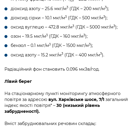
10
3
3
діоксид азоту – 25.6 мкг/м
(ГДК – 200 мкг/м
);
3
3
діоксид сірки – 10.1 мкг/м
(ГДК – 500 мкг/м
);
3
3
оксид вуглецю – 472.8 мкг/м
(ГДК – 5000 мкг/м
);
3
3
озон – 19.5 мкг/м
(ГДК – 160 мкг/м
);
3
3
бензол – 0.1 мкг/м
(ГДК – 1500 мкг/м
);
3
3
оксид азоту – 15.2 мкг/м
(ГДК – 400 мкг/м
).
Радіаційний фон становить 0.096 мкЗв/год.
Лівий берег
На стаціонарному пункті моніторингу атмосферного
повітря за адресою
вул. Харківське шосе, 7/1
загальний
індекс якості повітря* –
30 (низький рівень
забрудненості).
Вміст забруднювальних речовин складає: