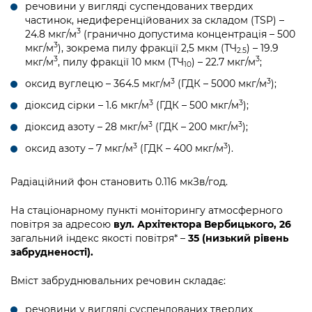
речовини у вигляді суспендованих твердих
частинок, недиференційованих за складом (TSP) –
3
24.8 мкг/м
(гранично допустима концентрація – 500
3
мкг/м
), зокрема пилу фракції 2,5 мкм (ТЧ
) – 19.9
2.5
3
3
мкг/м
, пилу фракції 10 мкм (ТЧ
) – 22.7 мкг/м
;
10
3
3
оксид вуглецю – 364.5 мкг/м
(ГДК – 5000 мкг/м
);
3
3
діоксид сірки – 1.6 мкг/м
(ГДК – 500 мкг/м
);
3
3
діоксид азоту – 28 мкг/м
(ГДК – 200 мкг/м
);
3
3
оксид азоту – 7 мкг/м
(ГДК – 400 мкг/м
).
Радіаційний фон становить 0.116 мкЗв/год.
На стаціонарному пункті моніторингу атмосферного
повітря за адресою
вул. Архітектора Вербицького, 26
загальний індекс якості повітря* –
35 (низький рівень
забрудненості).
Вміст забруднювальних речовин складає:
речовини у вигляді суспендованих твердих