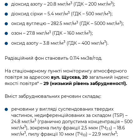
Підприємства, установи, організації
3
3
діоксид азоту – 20.8 мкг/м
(ГДК – 200 мкг/м
);
Уряд» – місцевий рівень»
Про відкриті дані
Портал Захисників та Захисниць
3
3
діоксид сірки – 5.4 мкг/м
(ГДК – 500 мкг/м
);
Kyiv International Relations
Важливе під час воєнного стану
Портал даних Києва
Безбар'єрність
3
3
оксид вуглецю – 282.5 мкг/м
(ГДК – 5000 мкг/м
);
Річні звіти
Публічні дашборди
3
3
озон – 27.8 мкг/м
(ГДК – 160 мкг/м
);
Портал послуг
Гендерна політика
3
3
оксид азоту – 3.8 мкг/м
(ГДК – 400 мкг/м
).
Міський застосунок Київ Цифровий
Безбар'єрність
Радіаційний фон становить 0.114 мкЗв/год.
Важливе під час воєнного стану
Київська міська військова адміністрація
На стаціонарному пункті моніторингу атмосферного
повітря за адресою
вул. Щусєва, 20
загальний індекс
якості повітря* –
29 (низький рівень забрудненості).
Вміст забруднювальних речовин складає:
речовини у вигляді суспендованих твердих
частинок, недиференційованих за складом (TSP) –
3
24.8 мкг/м
(гранично допустима концентрація – 500
3
мкг/м
), зокрема пилу фракції 2,5 мкм (ТЧ
) – 18.6
2.5
3
3
мкг/м
, пилу фракції 10 мкм (ТЧ
) – 22.9 мкг/м
;
10