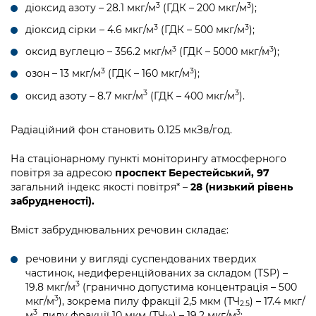
3
3
діоксид азоту – 28.1 мкг/м
(ГДК – 200 мкг/м
);
3
3
діоксид сірки – 4.6 мкг/м
(ГДК – 500 мкг/м
);
3
3
оксид вуглецю – 356.2 мкг/м
(ГДК – 5000 мкг/м
);
3
3
озон – 13 мкг/м
(ГДК – 160 мкг/м
);
3
3
оксид азоту – 8.7 мкг/м
(ГДК – 400 мкг/м
).
Радіаційний фон становить 0.125 мкЗв/год.
На стаціонарному пункті моніторингу атмосферного
повітря за адресою
проспект Берестейський, 97
загальний індекс якості повітря* –
28 (низький рівень
забрудненості).
Вміст забруднювальних речовин складає:
речовини у вигляді суспендованих твердих
частинок, недиференційованих за складом (TSP) –
3
19.8 мкг/м
(гранично допустима концентрація – 500
3
мкг/м
), зокрема пилу фракції 2,5 мкм (ТЧ
) – 17.4 мкг/
2.5
3
3
м
, пилу фракції 10 мкм (ТЧ
) – 19.2 мкг/м
;