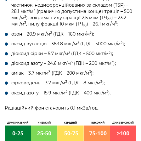
частинок, недиференційованих за складом (TSP) –
3
28.1 мкг/м
(гранично допустима концентрація – 500
3
мкг/м
), зокрема пилу фракції 2,5 мкм (ТЧ
) – 23.2
2.5
3
3
мкг/м
, пилу фракції 10 мкм (ТЧ
) – 26.1 мкг/м
;
10
3
3
озон – 20.9 мкг/м
(ГДК – 160 мкг/м
);
3
3
оксид вуглецю – 383.8 мкг/м
(ГДК – 5000 мкг/м
);
3
3
діоксид сірки – 5.7 мкг/м
(ГДК – 500 мкг/м
);
3
3
діоксид азоту – 24.6 мкг/м
(ГДК – 200 мкг/м
);
3
3
аміак – 3.7 мкг/м
(ГДК – 200 мкг/м
);
3
3
сірководень – 3.2 мкг/м
(ГДК – 8 мкг/м
);
3
3
оксид азоту – 15.9 мкг/м
(ГДК – 400 мкг/м
).
Радіаційний фон становить 0.1 мкЗв/год.