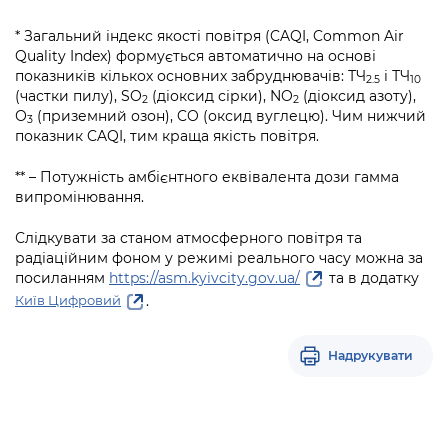
* Загальний індекс якості повітря (CAQI, Common Air
Quality Index) формується автоматично на основі
показників кількох основних забруднювачів: ТЧ
і ТЧ
2.5
10
(частки пилу), SO
(діоксид сірки), NO
(діоксид азоту),
2
2
О
(приземний озон), CO (оксид вуглецю). Чим нижчий
3
показник CAQI, тим краща якість повітря.
** – Потужність амбієнтного еквівалента дози гамма
випромінювання.
Слідкувати за станом атмосферного повітря та
радіаційним фоном у режимі реального часу можна за
посиланням
https://asm.kyivcity.gov.ua/
та в додатку
.
Київ Цифровий
Надрукувати