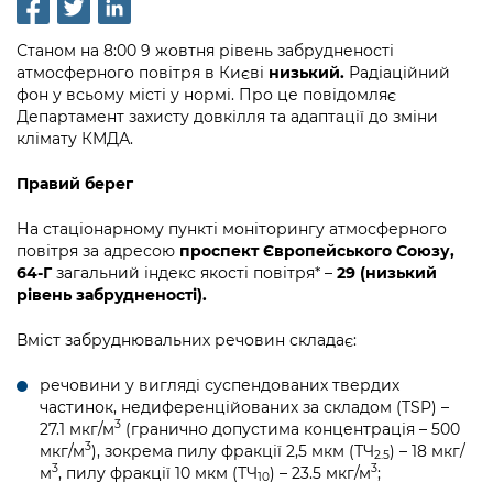
інформації
Рішення та розпорядження
Освіта та навчальні заклади
Громадська експертиза
Медіагалерея
Інформація з обмеженим доступом
Портал Послуг
Станом на 8:00 9 жовтня рівень забрудненості
Проєкти розпоряджень, що
Дороги, транспорт та парковки
Громадський бюджет
атмосферного повітря в Києві
низький.
Радіаційний
Підписатися на новини та анонси від
перебувають на погодженні КМВА
Подати запит онлайн
фон у всьому місті у нормі. Про це повідомляє
КМДА / Subscribe to announcements
Навколишнє середовище міста
Консультації з громадськістю
Департамент захисту довкілля та адаптації до зміни
from the KCSA
Рішення Київради
клімату КМДА.
Проекти нормативно-правових та
Містобудування та земельні ділянки
Громадська рада
інших актів
Порядок акредитації медіа /
Контактна інформація
Правий берег
Accreditation process
Культура, спорт, дозвілля
Петиції
Нормативна база
Графік роботи та прийому громадян
На стаціонарному пункті моніторингу атмосферного
Подати журналістський запит /
Бізнес та ліцензування
повітря за адресою
проспект Європейського Союзу,
Відкритий бюджет
Питання і відповіді про публічну
Submitting a media request
Вакансії
64-Г
загальний індекс якості повітря* –
29 (низький
інформацію
Фінанси та бюджет
рівень забрудненості).
Контактний центр
Зйомки в лікарнях в умовах воєнного
Статистика
Порядок оскарження рішень, дій чи
стану / Rules for media coverage of
Вміст забруднювальних речовин складає:
Безпека та правопорядок
Допомога учасникам АТО
бездіяльності розпорядників інформації
hospitals at work under martial law
Звернення громадян
речовини у вигляді суспендованих твердих
Ритуальні послуги
Рада з питань внутрішньо переміщених
Звіти про опрацювання запитів на
Контакти для медіа / Contacts for mass
частинок, недиференційованих за складом (TSP) –
Регуляторна діяльність
осіб при Київській міській військовій
публічну інформацію
media
3
27.1 мкг/м
(гранично допустима концентрація – 500
Іноземцям / For foreigners
адміністрації
3
мкг/м
), зокрема пилу фракції 2,5 мкм (ТЧ
) – 18 мкг/
Промисловість і наука Києва
2.5
Інформація для споживачів
3
3
м
, пилу фракції 10 мкм (ТЧ
) – 23.5 мкг/м
;
Пам'ятки культурної спадщини
10
«Ініціатива «Партнерство «Відкритий