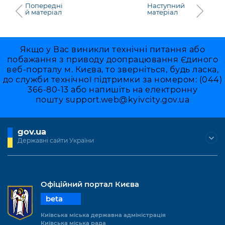
Попередні
Наступний
й матеріал
матеріал
Якщо у Вас виникли технічні питання або
побажання з приводу доопрацювання Єдиного
веб-порталу м. Києва, то зверніться, будь ласка,
до служби технічної підтримки за номером: (044)
366-80-13 або напишіть на електронну
пошту
support.web@kyivcity.gov.ua
gov.ua
Державні сайти України
Офіційний портал Києва
beta
Київська міська державна адміністрація
Київська міська рада