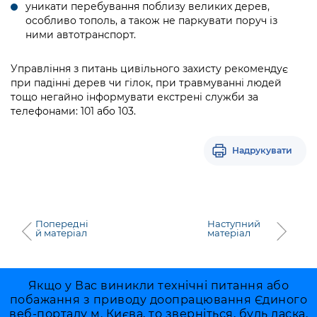
Підприємства, установи, організації
уникати перебування поблизу великих дерев,
Уряд» – місцевий рівень»
Про відкриті дані
особливо тополь, а також не паркувати поруч із
Портал Захисників та Захисниць
Kyiv International Relations
ними автотранспорт.
Важливе під час воєнного стану
Портал даних Києва
Безбар'єрність
Річні звіти
Управління з питань цивільного захисту рекомендує
Публічні дашборди
Портал послуг
при падінні дерев чи гілок, при травмуванні людей
Гендерна політика
тощо негайно інформувати екстрені служби за
Міський застосунок Київ Цифровий
телефонами: 101 або 103.
Безбар'єрність
Важливе під час воєнного стану
Надрукувати
Київська міська військова адміністрація
Попередні
Наступний
й матеріал
матеріал
Якщо у Вас виникли технічні питання або
побажання з приводу доопрацювання Єдиного
веб-порталу м. Києва, то зверніться, будь ласка,