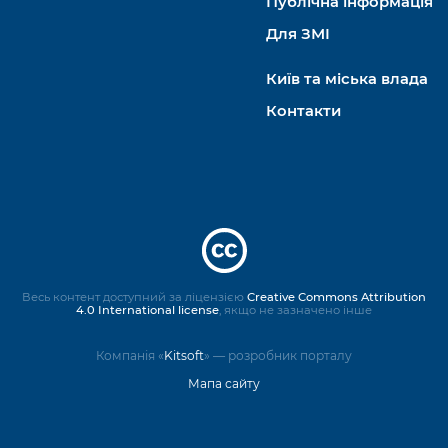
Публічна інформація
Для ЗМІ
Київ та міська влада
Контакти
Весь контент доступний за ліцензією
Creative Commons Attribution
4.0 International license
, якщо не зазначено інше
Компанія «
Kitsoft
» — розробник порталу
Мапа сайту