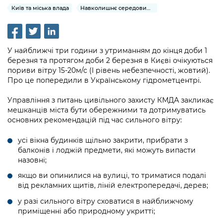
інформації
Рішення та розпорядження
Освіта та навчальні заклади
Київ та міська влада
Навколишнє середовище міста
Громадська експертиза
Медіагалерея
Інформація з обмеженим доступом
Портал Послуг
Проєкти розпоряджень, що
Дороги, транспорт та парковки
Громадський бюджет
Підписатися на новини та анонси від
перебувають на погодженні КМВА
Подати запит онлайн
КМДА / Subscribe to announcements
Навколишнє середовище міста
Консультації з громадськістю
У найближчі три години з утриманням до кінця доби 1
from the KCSA
Рішення Київради
березня та протягом доби 2 березня в Києві очікуються
Проекти нормативно-правових та
Містобудування та земельні ділянки
пориви вітру 15-20м/с (І рівень небезпечності, жовтий).
Громадська рада
інших актів
Порядок акредитації медіа /
Контактна інформація
Про це попередили в Українському гідрометцентрі.
Accreditation process
Культура, спорт, дозвілля
Петиції
Нормативна база
Графік роботи та прийому громадян
Управління з питань цивільного захисту КМДА закликає
Подати журналістський запит /
мешканців міста бути обережними та дотримуватись
Бізнес та ліцензування
Відкритий бюджет
Питання і відповіді про публічну
Submitting a media request
основних рекомендацій під час сильного вітру:
Вакансії
інформацію
Фінанси та бюджет
Контактний центр
Зйомки в лікарнях в умовах воєнного
усі вікна будинків щільно закрити, прибрати з
Статистика
Порядок оскарження рішень, дій чи
стану / Rules for media coverage of
балконів і лоджій предмети, які можуть випасти
Безпека та правопорядок
Допомога учасникам АТО
бездіяльності розпорядників інформації
назовні;
hospitals at work under martial law
Звернення громадян
Ритуальні послуги
Рада з питань внутрішньо переміщених
якщо ви опинилися на вулиці, то триматися подалі
Звіти про опрацювання запитів на
Контакти для медіа / Contacts for mass
Регуляторна діяльність
від рекламних щитів, ліній електропередачі, дерев;
осіб при Київській міській військовій
публічну інформацію
media
Іноземцям / For foreigners
адміністрації
у разі сильного вітру сховатися в найближчому
Промисловість і наука Києва
Інформація для споживачів
приміщенні або природному укритті;
Пам'ятки культурної спадщини
«Ініціатива «Партнерство «Відкритий