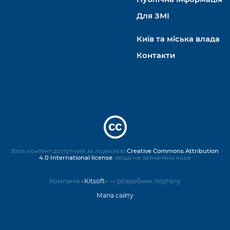
Для ЗМІ
Київ та міська влада
Контакти
Весь контент доступний за ліцензією
Creative Commons Attribution
4.0 International license
, якщо не зазначено інше
Компанія «
Kitsoft
» — розробник порталу
Мапа сайту