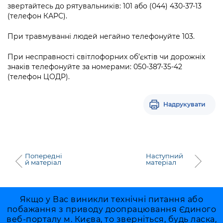
Підприємства, установи, організації
звертайтесь до рятувальників: 101 або (044) 430-37-13
Уряд» – місцевий рівень»
Про відкриті дані
Портал Захисників та Захисниць
(телефон КАРС).
Kyiv International Relations
Важливе під час воєнного стану
Портал даних Києва
Безбар'єрність
При травмуванні людей негайно телефонуйте 103.
Річні звіти
Публічні дашборди
Портал послуг
При несправності світлофорних об’єктів чи дорожніх
Гендерна політика
знаків телефонуйте за номерами: 050-387-35-42
(телефон ЦОДР).
Міський застосунок Київ Цифровий
Безбар'єрність
Важливе під час воєнного стану
Надрукувати
Київська міська військова адміністрація
Попередні
Наступний
й матеріал
матеріал
Якщо у Вас виникли технічні питання або
побажання з приводу доопрацювання Єдиного
веб-порталу м. Києва, то зверніться, будь ласка,