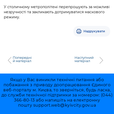
Підприємства, установи, організації
Уряд» – місцевий рівень»
Про відкриті дані
У столичному метрополітені перепрошують за можливі
Портал Захисників та Захисниць
незручності та закликають дотримуватися маскового
Kyiv International Relations
Важливе під час воєнного стану
Портал даних Києва
режиму.
Безбар'єрність
Річні звіти
Публічні дашборди
Портал послуг
Надрукувати
Гендерна політика
Міський застосунок Київ Цифровий
Безбар'єрність
Важливе під час воєнного стану
Київська міська військова адміністрація
Попередні
Наступний
й матеріал
матеріал
Якщо у Вас виникли технічні питання або
побажання з приводу доопрацювання Єдиного
веб-порталу м. Києва, то зверніться, будь ласка,
до служби технічної підтримки за номером: (044)
366-80-13 або напишіть на електронну
пошту
support.web@kyivcity.gov.ua