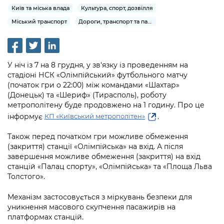
інформації
Рішення та розпорядження
Освіта та навчальні заклади
Київ та міська влада
Культура, спорт, дозвілля
Громадська експертиза
Медіагалерея
Інформація з обмеженим доступом
Портал Послуг
Міський транспорт
Дороги, транспорт та парковки
Проєкти розпоряджень, що
Дороги, транспорт та парковки
Громадський бюджет
Підписатися на новини та анонси від
перебувають на погодженні КМВА
Подати запит онлайн
КМДА / Subscribe to announcements
Навколишнє середовище міста
Консультації з громадськістю
from the KCSA
Рішення Київради
Проекти нормативно-правових та
У ніч із 7 на 8 грудня, у зв'язку із проведенням на
Містобудування та земельні ділянки
Громадська рада
інших актів
стадіоні НСК «Олімпійський» футбольного матчу
Порядок акредитації медіа /
Контактна інформація
(початок гри о 22:00) між командами «Шахтар»
Accreditation process
Культура, спорт, дозвілля
Петиції
(Донецьк) та «Шериф» (Тирасполь), роботу
Нормативна база
Графік роботи та прийому громадян
метрополітену буде продовжено на 1 годину. Про це
Подати журналістський запит /
Бізнес та ліцензування
Відкритий бюджет
інформує
.
Питання і відповіді про публічну
КП «Київський метрополітен»
Submitting a media request
Вакансії
інформацію
Фінанси та бюджет
Контактний центр
Також перед початком гри можливе обмеження
Зйомки в лікарнях в умовах воєнного
Статистика
(закриття) станції «Олімпійська» на вхід. А після
Порядок оскарження рішень, дій чи
стану / Rules for media coverage of
Безпека та правопорядок
Допомога учасникам АТО
завершення можливе обмеження (закриття) на вхід
бездіяльності розпорядників інформації
hospitals at work under martial law
Звернення громадян
станцій «Палац спорту», «Олімпійська» та «Площа Льва
Ритуальні послуги
Толстого».
Рада з питань внутрішньо переміщених
Звіти про опрацювання запитів на
Контакти для медіа / Contacts for mass
Регуляторна діяльність
осіб при Київській міській військовій
публічну інформацію
media
Іноземцям / For foreigners
Механізм застосовується з міркувань безпеки для
адміністрації
Промисловість і наука Києва
уникнення масового скупчення пасажирів на
Інформація для споживачів
платформах станцій.
Пам'ятки культурної спадщини
«Ініціатива «Партнерство «Відкритий