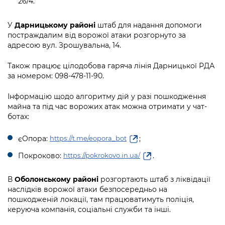
26/4.
У
Дарницькому районі
штаб для надання допомоги
постраждалим від ворожої атаки розгорнуто за
адресою вул. Зрошувальна, 14.
Також працює цілодобова гаряча лінія Дарницької РДА
за номером: 098-478-11-90.
Інформацію щодо алгоритму дій у разі пошкодження
майна та під час ворожих атак можна отримати у чат-
ботах:
єОпора:
;
https://t.me/eopora_bot
Покроково:
.
https://pokrokovo.in.ua/
В
Оболонському районі
розгортають штаб з ліквідації
наслідків ворожої атаки безпосередньо на
пошкодженій локації, там працюватимуть поліція,
керуюча компанія, соціальні служби та інші.