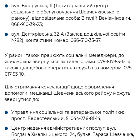
Підприємства, установи, організації
Уряд» – місцевий рівень»
вул. Білоруська, 11 (Територіальний центр
Про відкриті дані
Портал Захисників та Захисниць
соціального обслуговування Шевченківського
Kyiv International Relations
Важливе під час воєнного стану
району), відповідальна особа: Віталій Веніамінович,
Портал даних Києва
Безбар'єрність
068-910-39-23;
Річні звіти
Публічні дашборди
вул. Дегтярівська, 32-А (Заклад дошкільної освіти
Портал послуг
№82), контактний номер: 066-310-33-37.
Гендерна політика
Міський застосунок Київ Цифровий
Безбар'єрність
У районі також працюють соціальні менеджери, до
яких можна звернутися за телефонами: 075-617-53-12, а
Важливе під час воєнного стану
Київська міська військова адміністрація
також цілодобова оперативна служба за номером: 075-
617-53-10.
Для отримання консультації щодо оформлення
допомоги, мешканці Шевченківського району можуть
звернутися до:
Управління соціальної та ветеранської політики:
просп. Берестейський, 5, 044-236-81-14;
Центр надання адміністративних послуг: вул.
Богдана Хмельницького, 24, бульв. Тараса Шевченка,