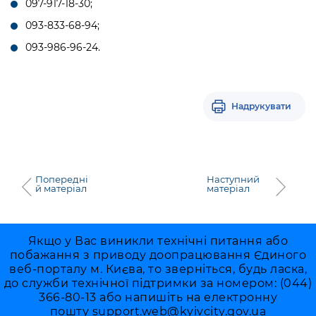
097-917-18-30;
093-833-68-94;
093-986-96-24.
Надрукувати
Попередні
Наступний
й матеріал
матеріал
Якщо у Вас виникли технічні питання або
побажання з приводу доопрацювання Єдиного
веб-порталу м. Києва, то зверніться, будь ласка,
до служби технічної підтримки за номером: (044)
366-80-13 або напишіть на електронну
пошту
support.web@kyivcity.gov.ua