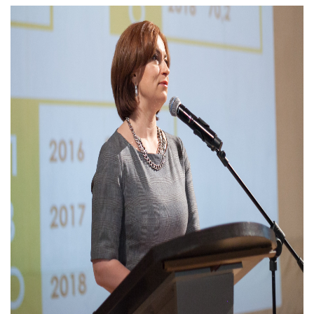
інформації
Рішення та розпорядження
Освіта та навчальні заклади
Громадська експертиза
Медіагалерея
Інформація з обмеженим доступом
Портал Послуг
Проєкти розпоряджень, що
Дороги, транспорт та парковки
Громадський бюджет
Підписатися на новини та анонси від
перебувають на погодженні КМВА
Подати запит онлайн
КМДА / Subscribe to announcements
Навколишнє середовище міста
Консультації з громадськістю
from the KCSA
Рішення Київради
Проекти нормативно-правових та
Містобудування та земельні ділянки
Громадська рада
інших актів
Порядок акредитації медіа /
Контактна інформація
Accreditation process
Культура, спорт, дозвілля
Петиції
Нормативна база
Графік роботи та прийому громадян
Подати журналістський запит /
Бізнес та ліцензування
Відкритий бюджет
Питання і відповіді про публічну
Submitting a media request
Вакансії
інформацію
Фінанси та бюджет
Контактний центр
Зйомки в лікарнях в умовах воєнного
Статистика
Порядок оскарження рішень, дій чи
стану / Rules for media coverage of
Безпека та правопорядок
Допомога учасникам АТО
бездіяльності розпорядників інформації
hospitals at work under martial law
Звернення громадян
Ритуальні послуги
Рада з питань внутрішньо переміщених
Звіти про опрацювання запитів на
Контакти для медіа / Contacts for mass
Регуляторна діяльність
осіб при Київській міській військовій
публічну інформацію
media
Іноземцям / For foreigners
адміністрації
Промисловість і наука Києва
Інформація для споживачів
Пам'ятки культурної спадщини
«Ініціатива «Партнерство «Відкритий