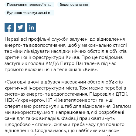
інформації
Рішення та розпорядження
Освіта та навчальні заклади
Постачання теплової енергії та гарячої води
Водопостачання
Громадська експертиза
Медіагалерея
Інформація з обмеженим доступом
Портал Послуг
Будинок та комунальні послуги
Проєкти розпоряджень, що
Дороги, транспорт та парковки
Громадський бюджет
Підписатися на новини та анонси від
перебувають на погодженні КМВА
Подати запит онлайн
КМДА / Subscribe to announcements
Навколишнє середовище міста
Консультації з громадськістю
from the KCSA
Рішення Київради
Проекти нормативно-правових та
Наразі всі профільні служби залучені до відновлення
Містобудування та земельні ділянки
Громадська рада
енерго- та водопостачання, щоб у максимально стислі
інших актів
Порядок акредитації медіа /
Контактна інформація
терміни ліквідувати наслідки нічних обстрілів об’єктів
Accreditation process
Культура, спорт, дозвілля
Петиції
критичної інфраструктури Києва. Про це повідомив
Нормативна база
Графік роботи та прийому громадян
заступник голови КМДА Петро Пантелеєв під час
Подати журналістський запит /
Бізнес та ліцензування
Відкритий бюджет
прямого включення на телеканалі «Київ».
Питання і відповіді про публічну
Submitting a media request
Вакансії
інформацію
Фінанси та бюджет
«Сьогодні вночі відбувся масований обстріл об’єктів
Контактний центр
Зйомки в лікарнях в умовах воєнного
Статистика
критичної інфраструктури міста. Тож маємо перебої в
Порядок оскарження рішень, дій чи
стану / Rules for media coverage of
Безпека та правопорядок
системах енерго- та водопостачання. Підрозділи ДТЕК,
Допомога учасникам АТО
бездіяльності розпорядників інформації
hospitals at work under martial law
Звернення громадян
НЕК «Укренерго», КП «Київтеплоенерго» та інші
оперативно розгорнули штаб для відновлення. Загалом
Ритуальні послуги
Рада з питань внутрішньо переміщених
Звіти про опрацювання запитів на
Контакти для медіа / Contacts for mass
ми використовуємо ті напрацювання, які розроблені
Регуляторна діяльність
осіб при Київській міській військовій
публічну інформацію
media
саме для таких випадків. Фахівці працюватимуть
Іноземцям / For foreigners
адміністрації
цілодобово – стільки, скільки треба часу для повного
Промисловість і наука Києва
Інформація для споживачів
відновлення. Сподіваємось, що найближчим часом
Пам'ятки культурної спадщини
«Ініціатива «Партнерство «Відкритий