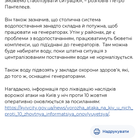
зможемо стабілізувати ситуацію», – розповів Петро
Підприємства, установи, організації
Уряд» – місцевий рівень»
Про відкриті дані
Пантелеєв.
Портал Захисників та Захисниць
Kyiv International Relations
Важливе під час воєнного стану
Портал даних Києва
Він також зазначив, що столична система
Безбар'єрність
водопостачання занадто складна й потужна, щоб
Річні звіти
працювати на генераторах. Утім у районах, де є
Публічні дашборди
Портал послуг
проблеми з водопостачанням, працюватимуть бюветні
Гендерна політика
комплекси, що підʼєднані до генераторів.
Там можна
Міський застосунок Київ Цифровий
буде набирати воду, поки штатна ситуація з
Безбар'єрність
централізованим постачанням води не нормалізується.
Важливе під час воєнного стану
Київська міська військова адміністрація
Також воду підвозять у заклади охорони здоров’я, які,
до того ж, оснащені генераторами.
Нагадаємо, інформація про ліквідацію наслідків
ворожої атаки на Київ у ніч проти 10 жовтня
оперативно оновлюється за посиланням:
https://kyivcity.gov.ua/news/vorozha_ataka_na_kiv_u_nich_
proti_10_zhovtnya_informatsiya_onovlyuyetsya/
.
Надрукувати