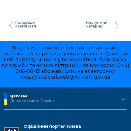
Попередні
Наступний
й матеріал
матеріал
Якщо у Вас виникли технічні питання або
побажання з приводу доопрацювання Єдиного
веб-порталу м. Києва, то зверніться, будь ласка,
до служби технічної підтримки за номером: (044)
366-80-13 або напишіть на електронну
пошту
support.web@kyivcity.gov.ua
gov.ua
Державні сайти України
Офіційний портал Києва