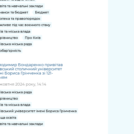
віта та навчальні заклади
нанси та бюджет
Бюджет
зпека та правопорядок
жливе під час воєнного стану
їв та міська влада
рівництво
Про Київ
ївська міська рада
збар'єрність
лодимир Бондаренко привітав
вський столичний університет
ні Бориса Грінченка зі 121-
ччям
жовтня 2024 року, 14:14
ївська міська рада
рівництво
їв та міська влада
ївський університет імені Бориса Грінченка
ща освіта
віта та навчальні заклади