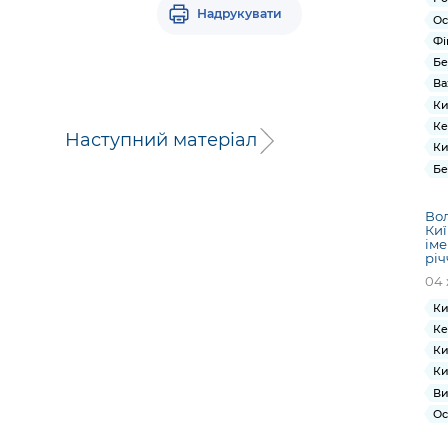
Надрукувати
Ос
Фі
Бе
Ва
Ки
Ке
Наступний матеріал
Ки
Бе
Во
Киї
іме
рі
04 
Ки
Ке
Ки
Ки
Ви
Ос