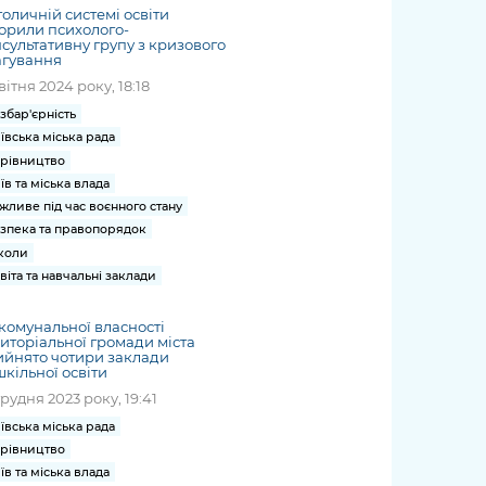
толичній системі освіти
орили психолого-
сультативну групу з кризового
агування
квітня 2024 року, 18:18
збар'єрність
ївська міська рада
рівництво
їв та міська влада
жливе під час воєнного стану
зпека та правопорядок
коли
віта та навчальні заклади
комунальної власності
иторіальної громади міста
ийнято чотири заклади
кільної освіти
грудня 2023 року, 19:41
ївська міська рада
рівництво
їв та міська влада