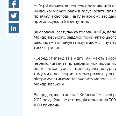
довідки
У Києві визначили список претендентів н
Структура
Київської міської ради в галузі освіти для
Лікарні 
прийняли сьогодні на пленарному засіданні
Рішення та розпорядження
проголосували 86 депутатів.
Освіта та
Проєкти розпоряджень, що
заклади
За словами заступника голови КМДА, депу
перебувають на погодженні
Мондриївського, завдяки прийняттю цьог
КМВА
Дороги, 
школярам виплачуватимуть щомісячну перс
парковки
тисячі гривень.
Навколи
«Серед стипендіатів – діти, які мають висок
переможцями та призерами міжнародних, 
середови
олімпіад, конкурсів, інтелектуальних турні
тому ми й далі сприятимемо розвитку освіт
підтримуватимемо талановиту молодь міст
Мондриївський.
Він додав, що стипендії Київської міської
2012 року. Раніше стипендія становила 300 
1000 гривень.