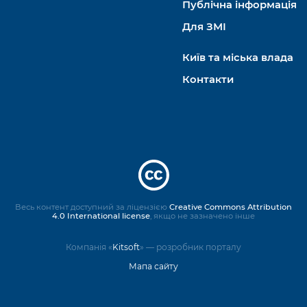
Публічна інформація
Для ЗМІ
Київ та міська влада
Контакти
Весь контент доступний за ліцензією
Creative Commons Attribution
4.0 International license
, якщо не зазначено інше
Компанія «
Kitsoft
» — розробник порталу
Мапа сайту