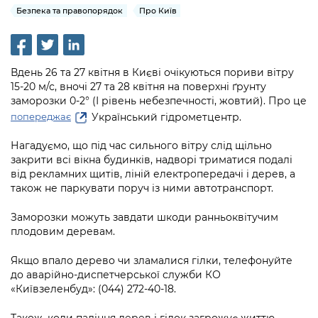
інформації
Рішення та розпорядження
Освіта та навчальні заклади
Безпека та правопорядок
Про Київ
Громадська експертиза
Медіагалерея
Інформація з обмеженим доступом
Портал Послуг
Проєкти розпоряджень, що
Дороги, транспорт та парковки
Громадський бюджет
Підписатися на новини та анонси від
перебувають на погодженні КМВА
Подати запит онлайн
КМДА / Subscribe to announcements
Навколишнє середовище міста
Вдень 26 та 27 квітня в Києві очікуються пориви вітру
Консультації з громадськістю
from the KCSA
Рішення Київради
15-20 м/с, вночі 27 та 28 квітня на поверхні ґрунту
Проекти нормативно-правових та
Містобудування та земельні ділянки
заморозки 0-2° (І рівень небезпечності, жовтий). Про це
Громадська рада
інших актів
Порядок акредитації медіа /
Контактна інформація
Український гідрометцентр.
попереджає
Accreditation process
Культура, спорт, дозвілля
Петиції
Нормативна база
Графік роботи та прийому громадян
Нагадуємо, що під час сильного вітру слід щільно
Подати журналістський запит /
Бізнес та ліцензування
закрити всі вікна будинків, надворі триматися подалі
Відкритий бюджет
Питання і відповіді про публічну
Submitting a media request
Вакансії
від рекламних щитів, ліній електропередачі і дерев, а
інформацію
також не паркувати поруч із ними автотранспорт.
Фінанси та бюджет
Контактний центр
Зйомки в лікарнях в умовах воєнного
Статистика
Порядок оскарження рішень, дій чи
стану / Rules for media coverage of
Заморозки можуть завдати шкоди ранньоквітучим
Безпека та правопорядок
Допомога учасникам АТО
бездіяльності розпорядників інформації
hospitals at work under martial law
плодовим деревам.
Звернення громадян
Ритуальні послуги
Рада з питань внутрішньо переміщених
Звіти про опрацювання запитів на
Контакти для медіа / Contacts for mass
Якщо впало дерево чи зламалися гілки, телефонуйте
Регуляторна діяльність
осіб при Київській міській військовій
публічну інформацію
до аварійно-диспетчерської служби КО
media
Іноземцям / For foreigners
адміністрації
«Київзеленбуд»: (044) 272-40-18.
Промисловість і наука Києва
Інформація для споживачів
Пам'ятки культурної спадщини
«Ініціатива «Партнерство «Відкритий