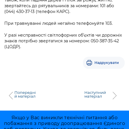
Також, коли падіння дерев і гілок загрожує життю,
Підприємства, установи, організації
Уряд» – місцевий рівень»
Про відкриті дані
звертайтесь до рятувальників за номерами: 101 або
Портал Захисників та Захисниць
(044) 430-37-13 (телефон КАРС).
Kyiv International Relations
Важливе під час воєнного стану
Портал даних Києва
Безбар'єрність
При травмуванні людей негайно телефонуйте 103.
Річні звіти
Публічні дашборди
Портал послуг
У разі несправності світлофорних об’єктів чи дорожніх
Гендерна політика
знаків потрібно звертатися за номером: 050-387-35-42
Міський застосунок Київ Цифровий
(ЦОДР).
Безбар'єрність
Важливе під час воєнного стану
Київська міська військова адміністрація
Надрукувати
Попередні
Наступний
й матеріал
матеріал
Якщо у Вас виникли технічні питання або
побажання з приводу доопрацювання Єдиного