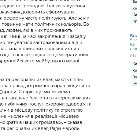
Ва
ладою та громадою. Тільки залучення
Ки
 значення дозволить сформувати
Ки
 реформу часто політизують. Але ж ми
Пр
 повинне мати політичних кольорів. Бо
ад, людей, які в них проживають.
Віт
. Нині на часі закріплення її засад у
9 з
мо почуватися застрахованими від її
Киї
 частина впливових політичних сил
лю
огодні спільне завдання демократичних
01 
 європейського майбутнього нашої
Ки
Ки
Ва
их та регіональних влад мають спільні
Бе
ства права, дотримання прав людини та
 Європи. Я вірю, що ми можемо
 на загальне благо та в інтересах наших
до публічних послуг, охорони здоров’я та
ини в місцеву політику та стратегію,
ьне мислення в реалізації місцевих
ократії в наших громадах», – сказав
 та регіональних влад Ради Європи