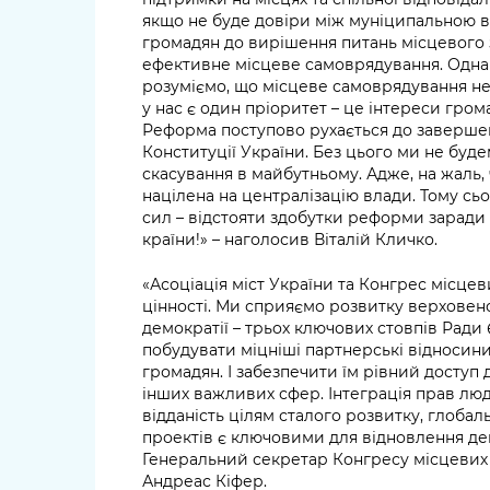
якщо не буде довіри між муніципальною в
громадян до вирішення питань місцевого
ефективне місцеве самоврядування. Однак
розуміємо, що місцеве самоврядування не
у нас є один пріоритет – це інтереси гром
Реформа поступово рухається до завершення
Конституції України. Без цього ми не буде
скасування в майбутньому. Адже, на жаль,
націлена на централізацію влади. Тому сь
сил – відстояти здобутки реформи заради
країни!» – наголосив Віталій Кличко.
«Асоціація міст України та Конгрес місцев
цінності. Ми сприяємо розвитку верховен
демократії – трьох ключових стовпів Ради
побудувати міцніші партнерські відносини
громадян. І забезпечити їм рівний доступ 
інших важливих сфер. Інтеграція прав люд
відданість цілям сталого розвитку, глобал
проектів є ключовими для відновлення дем
Генеральний секретар Конгресу місцевих
Андреас Кіфер.