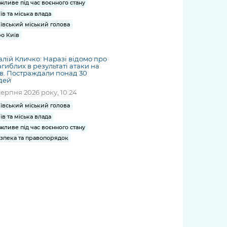
жливе під час воєнного стану
їв та міська влада
ївський міський голова
о Київ
алій Кличко: Наразі відомо про
агиблих в результаті атаки на
в. Постраждали понад 30
дей
серпня 2026 року, 10:24
ївський міський голова
їв та міська влада
жливе під час воєнного стану
зпека та правопорядок