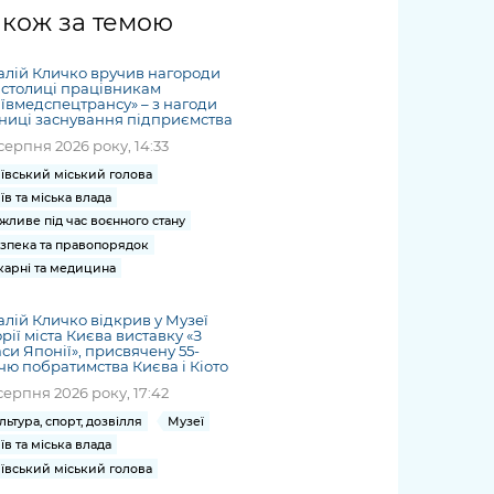
жет
Річні звіти
Києва
журналіст
міській військовій
coverage
акож за темою
Портал послуг
док
и та
ський
адміністрації
of
нтр
Гендерна політика
Публічні
рження
и від
запит /
hospitals
алій Кличко вручив нагороди
Міський застосунок Київ
дашборди
ь, дій чи
 /
«Ініціатива
Submitting
 столиці працівникам
at work
Безбар'єрність
Цифровий
ївмедспецтрансу» – з нагоди
яльності
ribe
«Партнерство
a media
under
ниці заснування підприємства
рядників
«Відкритий Уряд» –
request
martial law
серпня 2026 року, 14:33
Київська міська військова
Важливе під час
мації
unce
місцевий рівень»
адміністрація
воєнного стану
ївський міський голова
s
Контакти
їв та міська влада
 про
Важливе під час
the
для медіа
жливе під час воєнного стану
цювання
воєнного стану
/ Contacts
зпека та правопорядок
ів на
for mass
карні та медицина
чну
media
рмацію
алій Кличко відкрив у Музеї
орії міста Києва виставку «З
си Японії», присвячену 55-
чю побратимства Києва і Кіото
серпня 2026 року, 17:42
льтура, спорт, дозвілля
Музеї
їв та міська влада
ївський міський голова