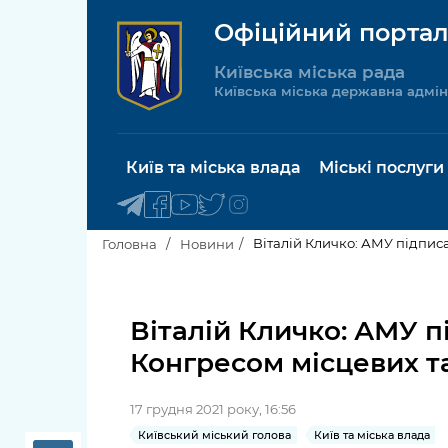
Офіційний портал
Київська міська рада
Київська міська державна адмін
Київ та міська влада
Міські послуги
Віталій Кличко: АМУ підпис
Головна
Новини
Київський міський голова
Будинок 
послуги
Віталій Кличко: АМУ 
Київська міська рада
Конгресом місцевих т
Пільги, су
Про Київ
соціальн
17 грудня 2021 року, 16:56
Керівництво КМДА
Паспорт, 
Київський міський голова
Київ та міська влада