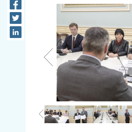
довідки
Структура
Лікарні 
Рішення та розпорядження
Освіта та
Проєкти розпоряджень, що
заклади
перебувають на погодженні
КМВА
Дороги, 
парковки
Навколи
середови