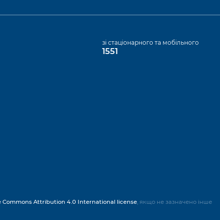
а
зі стаціонарного та мобільного
1551
e Commons Attribution 4.0 International license
, якщо не зазначено інше