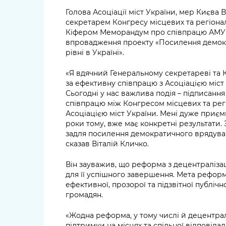
Голова Асоціації міст України, мер Києва 
секретарем Конгресу місцевих та регіон
Кіфером Меморандум про співпрацю АМУ 
впровадження проекту «Посилення демок
рівні в Україні».
«Я вдячний Генеральному секретареві та 
за ефективну співпрацю з Асоціацією міст 
Сьогодні у нас важлива подія – підписанн
співпрацю між Конгресом місцевих та рег
Асоціацією міст України. Мені дуже приєм
роки тому, вже має конкретні результати. 
задля посилення демократичного врядуванн
сказав Віталій Кличко.
Він зауважив, що реформа з децентралізац
для її успішного завершення. Мета реформ
ефективної, прозорої та підзвітної публічн
громадян.
«Жодна реформа, у тому числі й децентрал
підтримки на місцях та спільної відповіда