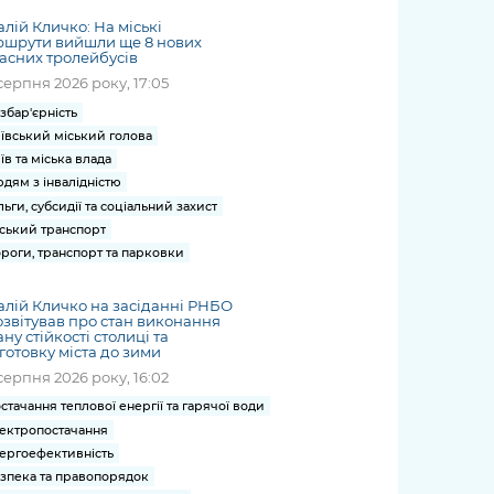
алій Кличко: На міські
ршрути вийшли ще 8 нових
асних тролейбусів
серпня 2026 року, 17:05
збар'єрність
ївський міський голова
їв та міська влада
дям з інвалідністю
льги, субсидії та соціальний захист
ський транспорт
роги, транспорт та парковки
алій Кличко на засіданні РНБО
звітував про стан виконання
ну стійкості столиці та
готовку міста до зими
серпня 2026 року, 16:02
стачання теплової енергії та гарячої води
ектропостачання
ергоефективність
зпека та правопорядок