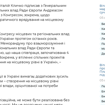
Віталій Кличко підписав з Генеральним
Віт
ма
альних влад Ради Європи Андреасом
суч
з Конгресом, зокрема, щодо
05 
ратичного врядування на місцевому
Бе
Ки
Конгресу місцевих та регіональних влад
Ки
України протягом останніх років.
Лю
я Меморандуму про взаєморозуміння і
Пі
іональних влад Ради Європи та
Мі
но, що наша співпраця, започаткована 4
До
Зокрема, у втіленні спільних проектів
я на місцевому рівні в Україні», –
Віт
про
Пла
під
ії в Україні вимагає додаткових зусиль
05 
и – створення на місцевому рівні
ої влади, орієнтованої на потреби
По
Ел
Ен
ізаційна, не може бути реалізована без
Бе
льності. Ми не досягнемо нашої мети,