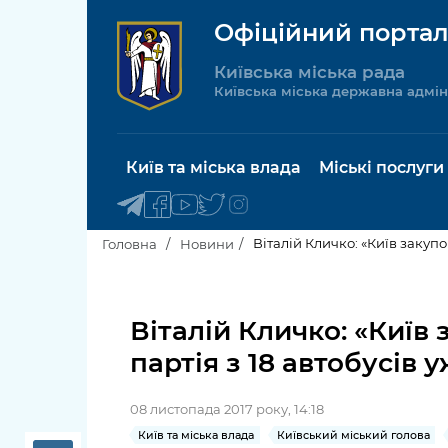
Офіційний портал
Київська міська рада
Київська міська державна адмін
Київ та міська влада
Міські послуги
Віталій Кличко: «Київ закупо
Головна
Новини
Київський міський голова
Будинок 
послуги
Віталій Кличко: «Київ
Київська міська рада
партія з 18 автобусів 
Пільги, су
Про Київ
соціальн
08 листопада 2017 року, 14:18
Керівництво КМДА
Паспорт, 
Київ та міська влада
Київський міський голова