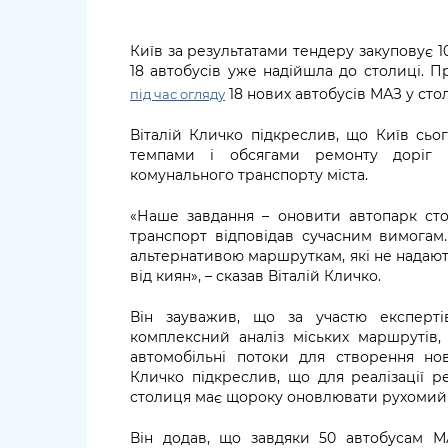
Київ за результатами тендеру закуповує 10
18 автобусів уже надійшла до столиці. 
18 нових автобусів МАЗ у сто
під час огляду
Віталій Кличко підкреслив, що Київ сьог
темпами і обсягами ремонту доріг 
комунального транспорту міста.
«Наше завдання – оновити автопарк ст
транспорт відповідав сучасним вимогам.
альтернативою маршруткам, які не надають 
від киян», – сказав Віталій Кличко.
Він зауважив, що за участю експерті
комплексний аналіз міських маршрутів,
автомобільні потоки для створення нов
Кличко підкреслив, що для реалізації р
столиця має щороку оновлювати рухомий 
Він додав, що завдяки 50 автобусам М