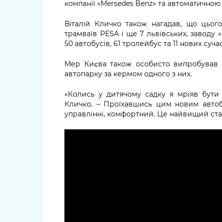
компанії «Mersedes Benz» та автоматично
Віталій Кличко також нагадав, що цьог
трамваїв PESA і ще 7 львівських, заводу 
50 автобусів, 61 тролейбус та 11 нових суч
Мер Києва також особисто випробував н
автопарку за кермом одного з них.
«Колись у дитячому садку я мріяв бути 
Кличко. – Проїхавшись цим новим автоб
управлінні, комфортний. Це найвищий стан