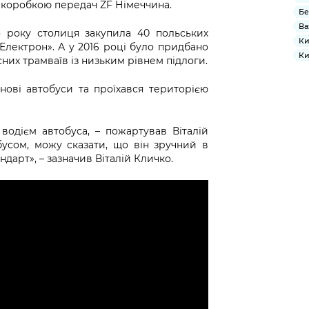
ю коробкою передач ZF Німеччина.
Бе
Ва
о року столиця закупила 40 польських
Ки
«Електрон». А у 2016 році було придбано
Ки
асних трамваїв із низьким рівнем підлоги.
ові автобуси та проїхався територією
водієм автобуса, – пожартував Віталій
усом, можу сказати, що він зручний в
дарт», – зазначив Віталій Кличко.