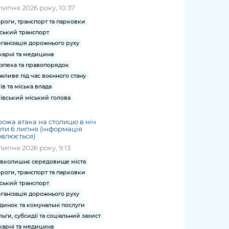
липня 2026 року, 10:37
роги, транспорт та парковки
ський транспорт
ганізація дорожнього руху
карні та медицина
зпека та правопорядок
жливе під час воєнного стану
їв та міська влада
ївський міський голова
ожа атака на столицю в ніч
ти 6 липня (інформація
влюється)
липня 2026 року, 9:13
вколишнє середовище міста
роги, транспорт та парковки
ський транспорт
ганізація дорожнього руху
динок та комунальні послуги
льги, субсидії та соціальний захист
карні та медицина