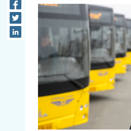
довідки
Структура
Лікарні 
Рішення та розпорядження
Освіта та
Проєкти розпоряджень, що
заклади
перебувають на погодженні
КМВА
Дороги, 
парковки
Навколи
середови