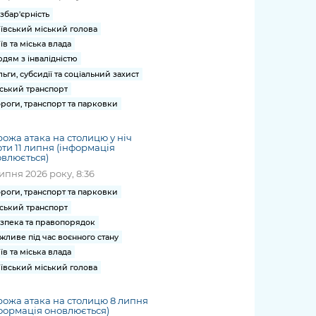
збар'єрність
ївський міський голова
їв та міська влада
дям з інвалідністю
льги, субсидії та соціальний захист
ський транспорт
роги, транспорт та парковки
ожа атака на столицю у ніч
ти 11 липня (інформація
влюється)
липня 2026 року, 8:36
роги, транспорт та парковки
ський транспорт
зпека та правопорядок
жливе під час воєнного стану
їв та міська влада
ївський міський голова
ожа атака на столицю 8 липня
формація оновлюється)