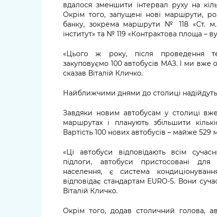
вдалося зменшити інтервал руху на кіл
Окрім того, запущені нові маршрути, р
банку, зокрема маршрути № 118 «Ст. м. 
інститут» та № 119 «Контрактова площа – в
«Цього ж року, після проведення т
закуповуємо 100 автобусів МАЗ. І ми вже о
сказав Віталій Кличко.
Найближчими днями до столиці надійдуть 
Завдяки новим автобусам у столиці вж
маршрутах і планують збільшити кільк
Вартість 100 нових автобусів – майже 529 
«Ці автобуси відповідають всім сучас
підлоги, автобуси пристосовані для
населення, є система кондиціонування
відповідає стандартам EURO-5. Вони сучас
Віталій Кличко.
Окрім того, додав столичний голова, а