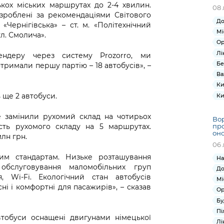
ькох міських маршрутах до 2-4 хвилин.
08 
озроблені за рекомендаціями Світового
До
«Чернігівська» – ст. м. «Політехнічний
Мі
ул. Смолича».
Ор
Лі
ендеру через систему Prozorro, ми
Бе
тримали першу партію – 18 автобусів», –
Ва
Ки
ще 2 автобуси.
Ки
е замінили рухомий склад на чотирьох
Вор
ість рухомого складу на 5 маршрутах.
про
оно
млн грн.
06 
ним стандартам. Низьке розташування
На
 обслуговування маломобільних груп
До
, Wi-Fi. Екологічний стан автобусів
Мі
ні і комфортні для пасажирів», – сказав
Ор
Бу
Пі
втобуси оснащені двигунами німецької
Лі