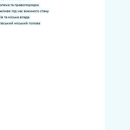
зпека та правопорядок
жливе під час воєнного стану
їв та міська влада
ївський міський голова