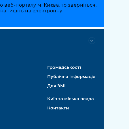
веб-порталу м. Києва, то зверніться,
о напишіть на електронну
Громадськості
Публічна інформація
Для ЗМІ
Київ та міська влада
Контакти