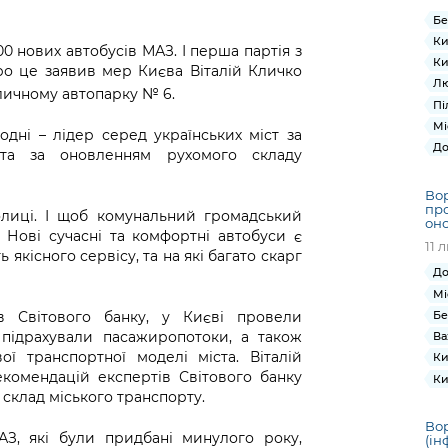
Бе
Ки
0 нових автобусів МАЗ. І перша партія з
Ки
Про це заявив мер Києва Віталій Кличко
Лю
личному автопарку № 6.
Пі
Мі
одні – лідер серед українських міст за
До
та за оновленням рухомого складу
Вор
про
олиці. І щоб комунальний громадський
оно
 Нові сучасні та комфортні автобуси є
11 
якісного сервісу, та на які багато скарг
До
Мі
в Світового банку, у Києві провели
Бе
 підрахували пасажиропотоки, а також
Ва
ої транспортної моделі міста. Віталій
Ки
екомендацій експертів Світового банку
Ки
склад міського транспорту.
Вор
АЗ, які були придбані минулого року,
(ін