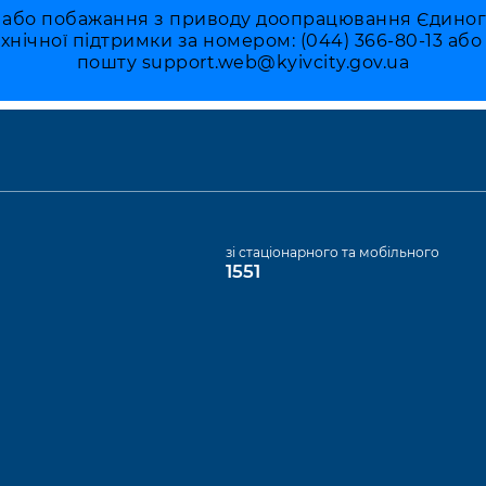
 або побажання з приводу доопрацювання Єдиного 
ехнічної підтримки за номером: (044) 366-80-13 аб
пошту
support.web@kyivcity.gov.ua
а
зі стаціонарного та мобільного
1551