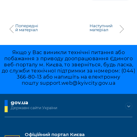
Попередні
Наступний
й матеріал
матеріал
Якщо у Вас виникли технічні питання або
побажання з приводу доопрацювання Єдиного
веб-порталу м. Києва, то зверніться, будь ласка,
до служби технічної підтримки за номером: (044)
366-80-13 або напишіть на електронну
пошту
support.web@kyivcity.gov.ua
gov.ua
Державні сайти України
Офіційний портал Києва