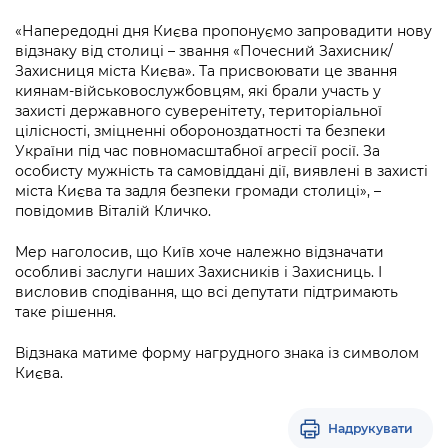
Підприємства, установи, організації
Уряд» – місцевий рівень»
Про відкриті дані
Портал Захисників та Захисниць
«Напередодні дня Києва пропонуємо запровадити нову
Kyiv International Relations
відзнаку від столиці – звання «Почесний Захисник/
Важливе під час воєнного стану
Портал даних Києва
Захисниця міста Києва». Та присвоювати це звання
Безбар'єрність
Річні звіти
киянам-військовослужбовцям, які брали участь у
Публічні дашборди
захисті державного суверенітету, територіальної
Портал послуг
цілісності, зміцненні обороноздатності та безпеки
Гендерна політика
України під час повномасштабної агресії росії. За
Міський застосунок Київ Цифровий
особисту мужність та самовіддані дії, виявлені в захисті
Безбар'єрність
міста Києва та задля безпеки громади столиці», –
Важливе під час воєнного стану
повідомив Віталій Кличко.
Київська міська військова адміністрація
Мер наголосив, що Київ хоче належно відзначати
особливі заслуги наших Захисників і Захисниць. І
висловив сподівання, що всі депутати підтримають
таке рішення.
Відзнака матиме форму нагрудного знака із символом
Києва.
Надрукувати