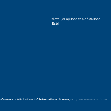
а
зі стаціонарного та мобільного
1551
e Commons Attribution 4.0 International license
, якщо не зазначено інше