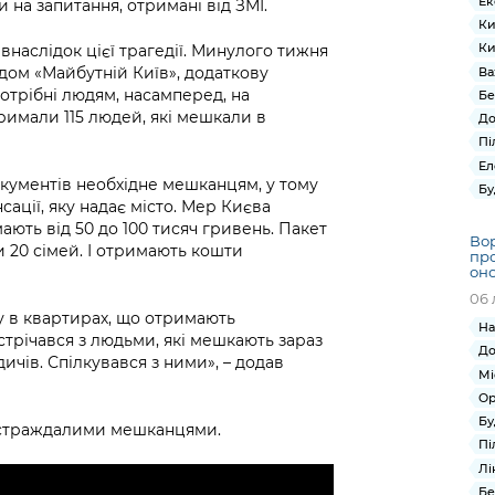
Ек
 на запитання, отримані від ЗМІ.
Ки
Ки
внаслідок цієї трагедії. Минулого тижня
дом «Майбутній Київ», додаткову
Ва
потрібні людям, насамперед, на
Бе
римали 115 людей, які мешкали в
До
Пі
Ел
окументів необхідне мешканцям, у тому
Бу
сації, яку надає місто. Мер Києва
ають від 50 до 100 тисяч гривень. Пакет
Вор
 20 сімей. І отримають кошти
про
оно
06 
у в квартирах, що отримають
На
стрічався з людьми, які мешкають зараз
До
ичів. Спілкувався з ними», – додав
Мі
Ор
Бу
 постраждалими мешканцями.
Пі
Лі
Бе