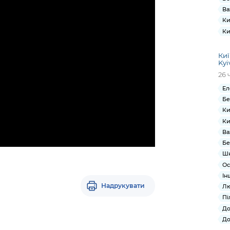
Ва
Ки
Ки
Киї
Kyi
26 
Ел
Бе
Ки
Ки
Ва
Бе
Ш
Ос
Ін
Надрукувати
Лю
Пі
До
До