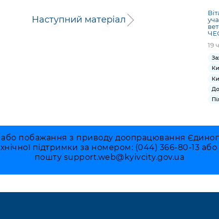
Віт
Наступний матеріал
уч
вет
ЧЕ
19 
За
Ки
Ки
До
Пі
 або побажання з приводу доопрацювання Єдиного 
ехнічної підтримки за номером: (044) 366-80-13 аб
пошту
support.web@kyivcity.gov.ua