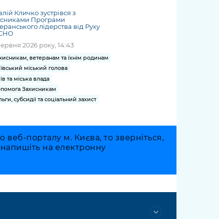
алій Кличко зустрівся з
асниками Програми
еранського лідерства від Руху
СНО
червня 2026 року, 14:43
хисникам, ветеранам та їхнім родинам
ївський міський голова
їв та міська влада
помога Захисникам
льги, субсидії та соціальний захист
веб-порталу м. Києва, то зверніться,
о напишіть на електронну