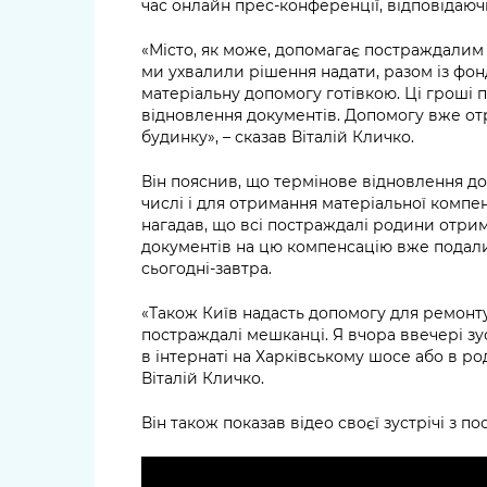
час онлайн прес-конференції, відповідаючи
«Місто, як може, допомагає постраждалим 
ми ухвалили рішення надати, разом із фон
матеріальну допомогу готівкою. Ці гроші 
відновлення документів. Допомогу вже от
будинку», – сказав Віталій Кличко.
Він пояснив, що термінове відновлення д
числі і для отримання матеріальної компен
нагадав, що всі постраждалі родини отрим
документів на цю компенсацію вже подали
сьогодні‑завтра.
«Також Київ надасть допомогу для ремонт
постраждалі мешканці. Я вчора ввечері зу
в інтернаті на Харківському шосе або в род
Віталій Кличко.
Він також показав відео своєї зустрічі з