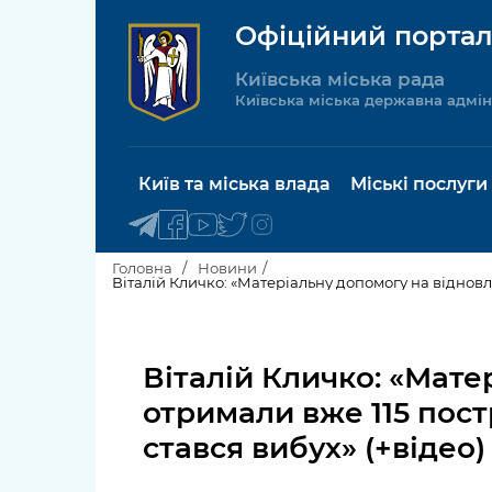
Офіційний портал
Київська міська рада
Київська міська державна адмін
Київ та міська влада
Міські послуги
Головна
Новини
Віталій Кличко: «Матеріальну допомогу на віднов
Київський міський голова
Будинок 
послуги
Віталій Кличко: «Мат
Київська міська рада
Пільги, су
отримали вже 115 пос
Про Київ
соціальн
стався вибух» (+відео)
Керівництво КМДА
Паспорт, 