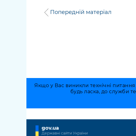
Попередній матеріал
Якщо у Вас виникли технічні питання
будь ласка, до служби т
gov.ua
Державні сайти України