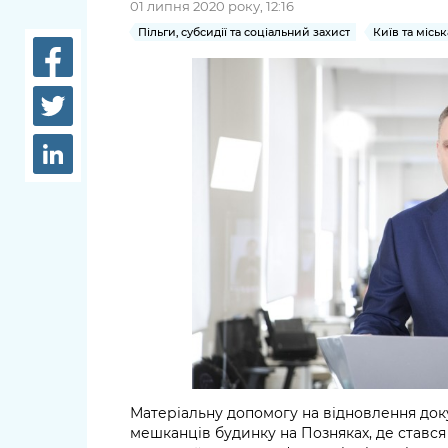
01 липня 2020 року, 12:16
довідки
Структура
Пільги, субсидії та соціальний захист
Київ та місь
Лікарні 
Рішення та розпорядження
Освіта та
Проєкти розпоряджень, що
заклади
перебувають на погодженні
КМВА
Дороги, 
парковки
Навколи
середови
Матеріальну допомогу на відновлення док
мешканців будинку на Позняках, де стався 