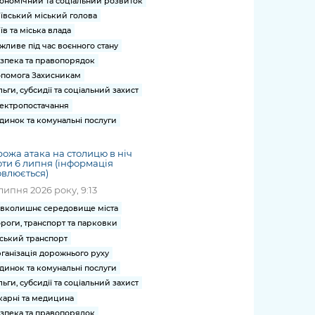
ономічний та соціальний розвиток
ївський міський голова
їв та міська влада
жливе під час воєнного стану
зпека та правопорядок
помога Захисникам
льги, субсидії та соціальний захист
ектропостачання
динок та комунальні послуги
ожа атака на столицю в ніч
ти 6 липня (інформація
влюється)
липня 2026 року, 9:13
вколишнє середовище міста
роги, транспорт та парковки
ський транспорт
ганізація дорожнього руху
динок та комунальні послуги
льги, субсидії та соціальний захист
карні та медицина
зпека та правопорядок