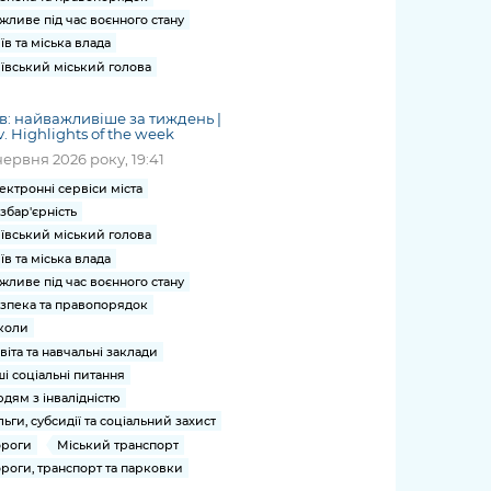
жливе під час воєнного стану
їв та міська влада
ївський міський голова
в: найважливіше за тиждень |
v. Highlights of the week
червня 2026 року, 19:41
ектронні сервіси міста
збар'єрність
ївський міський голова
їв та міська влада
жливе під час воєнного стану
зпека та правопорядок
коли
віта та навчальні заклади
ші соціальні питання
дям з інвалідністю
льги, субсидії та соціальний захист
роги
Міський транспорт
роги, транспорт та парковки