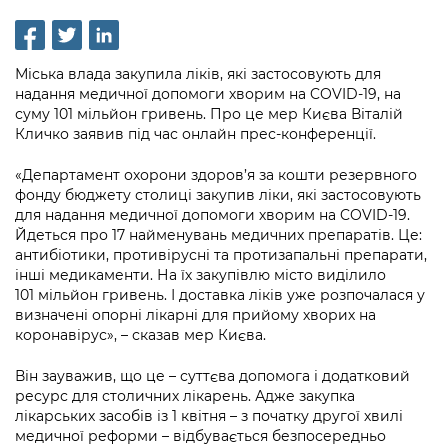
інформації
Рішення та розпорядження
Освіта та навчальні заклади
Громадська експертиза
Медіагалерея
Інформація з обмеженим доступом
Портал Послуг
Проєкти розпоряджень, що
Дороги, транспорт та парковки
Громадський бюджет
Підписатися на новини та анонси від
Міська влада закупила ліків, які застосовують для
перебувають на погодженні КМВА
Подати запит онлайн
КМДА / Subscribe to announcements
надання медичної допомоги хворим на COVID-19, на
Навколишнє середовище міста
Консультації з громадськістю
from the KCSA
суму 101 мільйон гривень. Про це мер Києва Віталій
Рішення Київради
Проекти нормативно-правових та
Кличко заявив під час онлайн прес-конференції.
Містобудування та земельні ділянки
Громадська рада
інших актів
Порядок акредитації медіа /
Контактна інформація
Accreditation process
«Департамент охорони здоров’я за кошти резервного
Культура, спорт, дозвілля
Петиції
Нормативна база
фонду бюджету столиці закупив ліки, які застосовують
Графік роботи та прийому громадян
для надання медичної допомоги хворим на COVID-19.
Подати журналістський запит /
Бізнес та ліцензування
Відкритий бюджет
Питання і відповіді про публічну
Йдеться про 17 найменувань медичних препаратів. Це:
Submitting a media request
Вакансії
антибіотики, противірусні та протизапальні препарати,
інформацію
Фінанси та бюджет
Контактний центр
інші медикаменти. На їх закупівлю місто виділило
Зйомки в лікарнях в умовах воєнного
Статистика
101 мільйон гривень. І доставка ліків уже розпочалася у
Порядок оскарження рішень, дій чи
стану / Rules for media coverage of
Безпека та правопорядок
Допомога учасникам АТО
визначені опорні лікарні для прийому хворих на
бездіяльності розпорядників інформації
hospitals at work under martial law
Звернення громадян
коронавірус», – сказав мер Києва.
Ритуальні послуги
Рада з питань внутрішньо переміщених
Звіти про опрацювання запитів на
Контакти для медіа / Contacts for mass
Регуляторна діяльність
Він зауважив, що це – суттєва допомога і додатковий
осіб при Київській міській військовій
публічну інформацію
media
Іноземцям / For foreigners
ресурс для столичних лікарень. Адже закупка
адміністрації
Промисловість і наука Києва
лікарських засобів із 1 квітня – з початку другої хвилі
Інформація для споживачів
Пам'ятки культурної спадщини
медичної реформи – відбувається безпосередньо
«Ініціатива «Партнерство «Відкритий